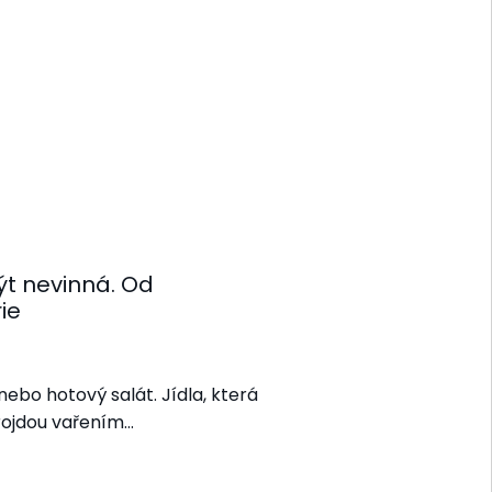
t nevinná. Od
ie
ebo hotový salát. Jídla, která
rojdou vařením…