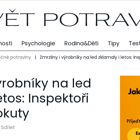
osti
Psychologie
Rodina&Děti
Tipy
Tes
čné potraviny
|
Zmrzliny i výrobníky na led zklamaly i letos: In
ýrobníky na led
etos: Inspektoři
okuty
Sdílet