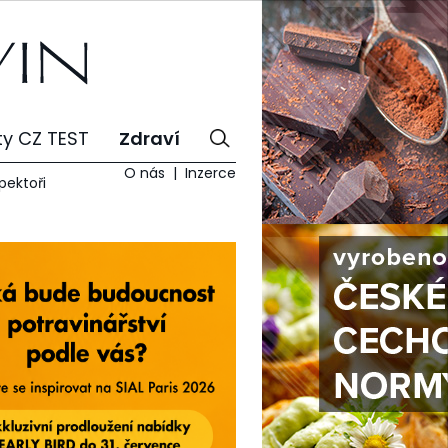
ty CZ TEST
Zdraví
O nás
Inzerce
spektoři