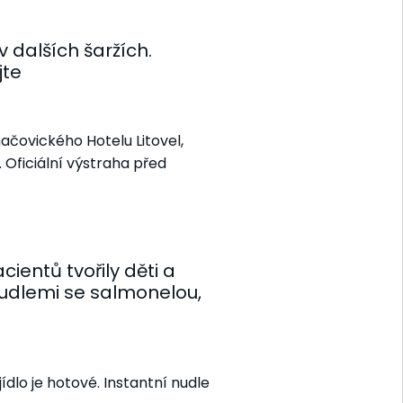
 dalších šaržích.
jte
ačovického Hotelu Litovel,
 Oficiální výstraha před
entů tvořily děti a
nudlemi se salmonelou,
ídlo je hotové. Instantní nudle