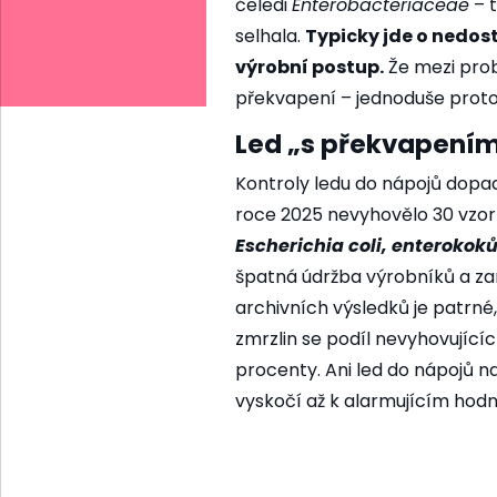
čeledi
Enterobacteriaceae
– t
selhala.
Typicky jde o nedos
výrobní postup.
Že mezi prob
překvapení – jednoduše proto,
Led „s překvapení
Kontroly ledu do nápojů dopa
roce 2025 nevyhovělo 30 vzork
Escherichia coli, enterokoků
špatná údržba výrobníků a za
archivních výsledků je patrné
zmrzlin se podíl nevyhovující
procenty. Ani led do nápojů na
vyskočí až k alarmujícím hod