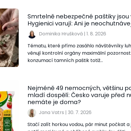
Smrtelně nebezpečné paštiky jsou v
Hygienici varují: Ani je neochutnáve
Dominika Hrušková
|
1. 8. 2026
Tématu, které přímo zasáhlo návštěvníky luh
věnují kontrolní orgány maximální pozornost.
konzumací tamních paštik totiž…
Nejméně 49 nemocných, většinu paci
mladí dospělí: Česko varuje před 
nemáte je doma?
Jana Vatrs
|
30. 7. 2026
Stačí zalít horkou vodou, pár minut počkat a j