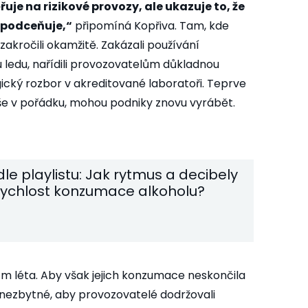
uje na rizikové provozy, ale ukazuje to, že
 podceňuje,“
připomíná Kopřiva. Tam, kde
 zakročili okamžitě. Zakázali používání
 ledu, nařídili provozovatelům důkladnou
gický rozbor v akreditované laboratoři. Teprve
 vše v pořádku, mohou podniky znovu vyrábět.
dle playlistu: Jak rytmus a decibely
 rychlost konzumace alkoholu?
ům léta. Aby však jejich konzumace neskončila
 nezbytné, aby provozovatelé dodržovali