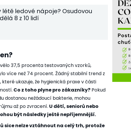
 v létě ledové nápoje? Osudovou
ělá 8 z 10 lidí
een?
vělo 37,5 procenta testovaných vzorků,
lo více než 74 procent. Žádný stabilní trend z
 které ukazuje, že hygienická praxe v části
mostí.
Co z toho plyne pro zákazníky?
Pokud
edu dostanou nežádoucí bakterie, mohou
průjmu až po zvracení.
U dětí, seniorů nebo
ohou být následky ještě nepříjemnější.
ů sice nelze vztáhnout na celý trh, protože