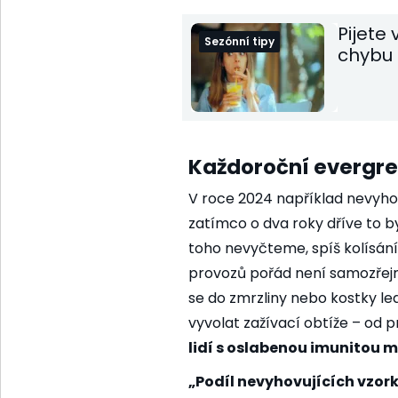
Pijete
Sezónní tipy
chybu d
Každoroční evergr
V roce 2024 například nevyho
zatímco o dva roky dříve to by
toho nevyčteme, spíš kolísání,
provozů pořád není samozřej
se do zmrzliny nebo kostky l
vyvolat zažívací obtíže – od 
lidí s oslabenou imunitou m
„Podíl nevyhovujících vzork