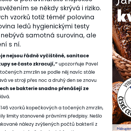
svěžením se někdy skrývá i riziko.
h vzorků totiž téměř polovina
ovina ledů hygienickými testy
nebývá samotná surovina, ale
í s ní.
oje nejsou řádně vyčištěné, sanitace
upy se často zkracují,“
upozorňuje Pavel
U točených zmrzlin se podle něj navíc stále
vá ve stroji přes noc a druhý den se znovu
ech se bakterie snadno přenášejí ze
ává.
o 146 vzorků kopečkových a točených zmrzlin,
ily limity stanovené právními předpisy. Nešlo
akované nálezy zvýšených počtů bakterií z