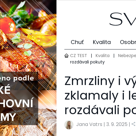
Chuť
Kvalita
Osobn
CZ TEST
|
Kvalita
|
Nebezpe
rozdávali pokuty
Zmrzliny i v
zklamaly i l
rozdávali p
Jana Vatrs
|
3. 9. 2025 |