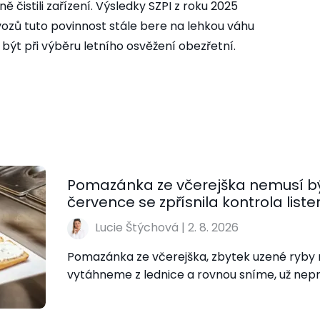
 čistili zařízení. Výsledky SZPI z roku 2025
ovozů tuto povinnost stále bere na lehkou váhu
 být při výběru letního osvěžení obezřetní.
Pomazánka ze včerejška nemusí bý
července se zpřísnila kontrola lister
Lucie Štýchová
|
2. 8. 2026
Pomazánka ze včerejška, zbytek uzené ryby n
vytáhneme z lednice a rovnou sníme, už nep