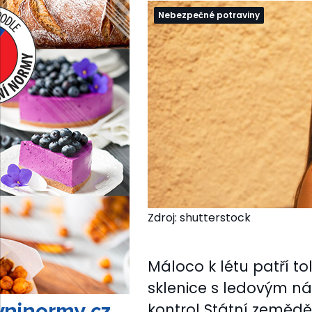
Nebezpečné potraviny
Zdroj: shutterstock
Máloco k létu patří to
sklenice s ledovým ná
kontrol Státní zemědě