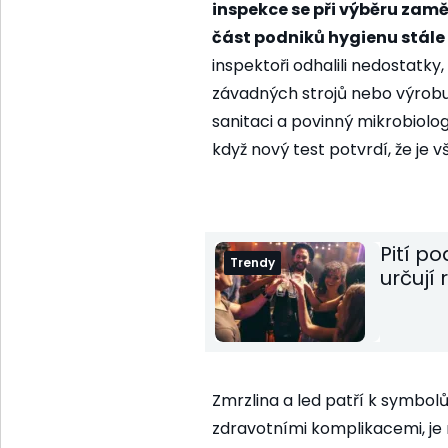
inspekce se při výběru zaměř
část podniků hygienu stále
inspektoři odhalili nedostatky,
závadných strojů nebo výrobu
sanitaci a povinný mikrobiolo
když nový test potvrdí, že je
Pití po
Trendy
určují
Zmrzlina a led patří k symbol
zdravotními komplikacemi, je