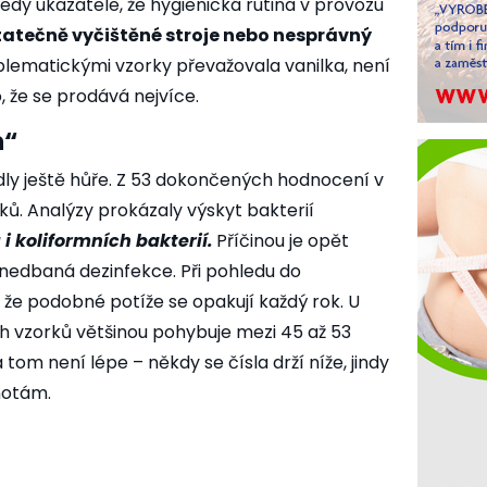
edy ukazatele, že hygienická rutina v provozu
tatečně vyčištěné stroje nebo nesprávný
lematickými vzorky převažovala vanilka, není
 že se prodává nejvíce.
m“
dly ještě hůře. Z 53 dokončených hodnocení v
ů. Analýzy prokázaly výskyt bakterií
 i koliformních bakterií.
Příčinou je opět
nedbaná dezinfekce. Při pohledu do
, že podobné potíže se opakují každý rok. U
ch vzorků většinou pohybuje mezi 45 až 53
 tom není lépe – někdy se čísla drží níže, jindy
notám.