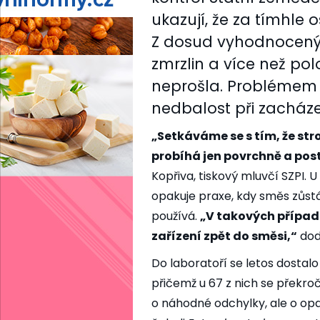
ukazují, že za tímhle o
Z dosud vyhodnocenýc
zmrzlin a více než pol
neprošla. Problémem 
nedbalost při zacházen
„Setkáváme se s tím, že str
probíhá jen povrchně a post
Kopřiva, tiskový mluvčí SZPI. 
opakuje praxe, kdy směs zůstá
používá.
„V takových případ
zařízení zpět do směsi,“
dod
Do laboratoří se letos dostal
přičemž u 67 z nich se překroč
o náhodné odchylky, ale o op