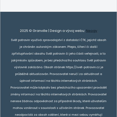
2025 © Granville | Design a vývoj webu:
Neogy
Svět potravin využívá zpravodajství z databází ČTK, jejichž obsah
je chráněn autorským zákonem. Přepis, šíření či další
zpřístupňování obsahu Svět potravin či jeho části veřejnosti, a to
jakýmkoliv způsobem, je bez předchozího souhlasu Svět potravin
výslovně zakázáno. Obsah stránek https://svet-potravin.cz je
průběžně aktualizován. Provozovatel neručí za aktuálnost a
úplnost informací na těchto internetových stránkách.
Provozovatel může kdykoliv bez předchozího upozornění provádět
změny informací na těchto internetových stránkách. Provozovatel
nenese žádnou odpovědnost za případné škody, které uživatelům
mohou vzniknout v souvislosti s užíváním stránek. Provozovatel
neodpovídá za obsah sdělení, které si mezi sebou vyměňují