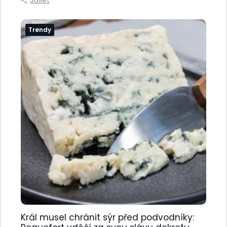
Trendy
Král musel chránit sýr před podvodníky: