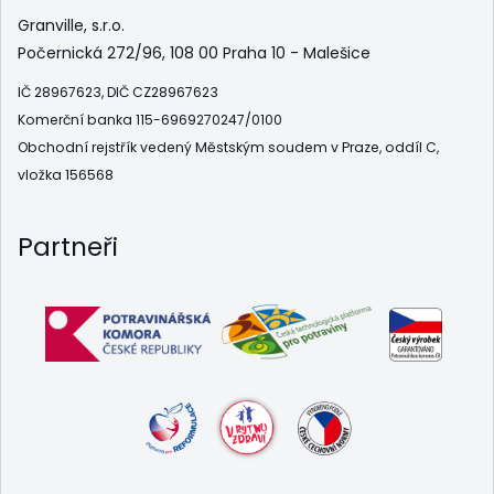
Granville, s.r.o.
Počernická 272/96, 108 00 Praha 10 - Malešice
IČ 28967623, DIČ CZ28967623
Komerční banka 115-6969270247/0100
Obchodní rejstřík vedený Městským soudem v Praze, oddíl C,
vložka 156568
Partneři