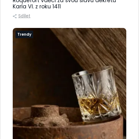
Roquefort vděčí za svou slávu dekretu
Karla VI. z roku 1411
Sdílet
Trendy