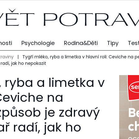
osti
Psychologie
Rodina&Děti
Tipy
Tes
traviny
|
Tygří mléko, ryba a limetka v hlavní roli: Ceviche na 
radí, jak ho nepokazit
, ryba a limetka v
 Ceviche na
způsob je zdravý
ař radí, jak ho