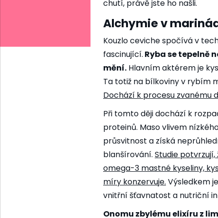
chutí, právě jste ho našli.
Alchymie v marinád
Kouzlo ceviche spočívá v tech
fascinující.
Ryba se tepelně n
mění.
Hlavním aktérem je kyse
Ta totiž na bílkoviny v rybím
Dochází k procesu zvanému
d
Při tomto ději dochází k rozpa
proteinů. Maso vlivem nízkého 
průsvitnost a získá neprůhled
blanšírování.
Studie
potvrzují,
omega-3 mastné kyseliny, kys
míry konzervuje.
Výsledkem je 
vnitřní šťavnatost a nutriční in
Onomu zbylému elixíru z lime