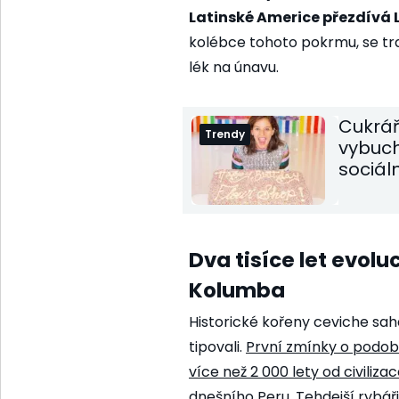
Latinské Americe přezdívá L
kolébce tohoto pokrmu, se trad
lék na únavu.
Cukrá
Trendy
vybuchu
sociál
Dva tisíce let evolu
Kolumba
Historické kořeny ceviche sah
tipovali.
První zmínky o podob
více než 2 000 lety od
civiliz
dnešního Peru.
Tehdejší rybáři