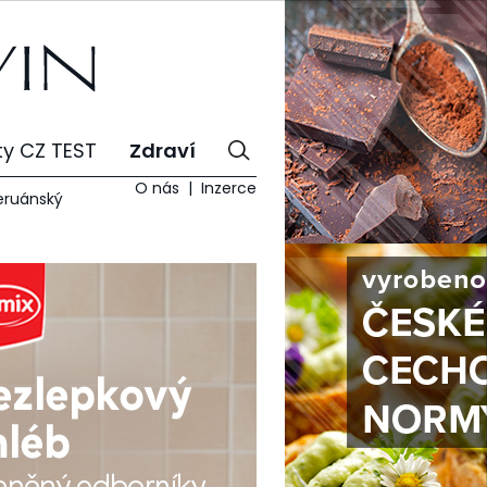
ty CZ TEST
Zdraví
O nás
Inzerce
peruánský