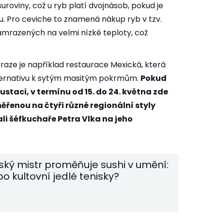
uroviny, což u ryb platí dvojnásob, pokud je
 Pro ceviche to znamená nákup ryb v tzv.
zamrazených na velmi nízké teploty, což
raze je například restaurace Mexická, která
lternativu k sytým masitým pokrmům.
Pokud
staci, v termínu od 15. do 24. května zde
ěřenou na čtyři různé regionální styly
ali šéfkuchaře Petra Vlka na jeho
ký mistr proměňuje sushi v umění:
bo kultovní jedlé tenisky?