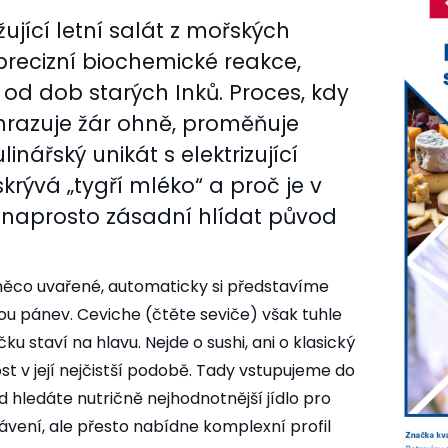
ující letní salát z mořských
 precizní biochemické reakce,
e od dob starých Inků. Proces, kdy
hrazuje žár ohně, proměňuje
inářský unikát s elektrizující
skrývá „tygří mléko“ a proč je v
naprosto zásadní hlídat původ
e něco uvařené, automaticky si představíme
ou pánev. Ceviche (čtěte seviče) však tuhle
 staví na hlavu. Nejde o sushi, ani o klasický
st v její nejčistší podobě. Tady vstupujeme do
d hledáte nutričně nejhodnotnější jídlo pro
rávení, ale přesto nabídne komplexní profil