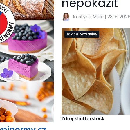
nepokazit
Kristýna Malá
|
23. 5. 202
Jak na potraviny
Zdroj: shutterstock