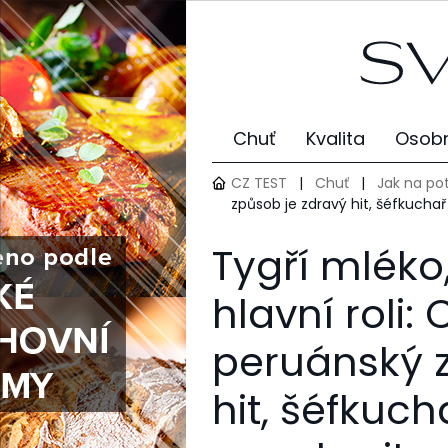
Chuť
Kvalita
Osobn
CZ TEST
|
Chuť
|
Jak na po
způsob je zdravý hit, šéfkuchař 
Tygří mléko
hlavní roli:
peruánský 
hit, šéfkuch