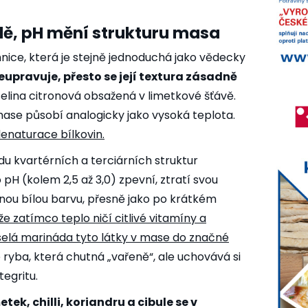
ě, pH mění strukturu masa
nice, která je stejně jednoduchá jako vědecky
eupravuje, přesto se její textura zásadně
lina citronová obsažená v limetkové šťávě.
 mase působí analogicky jako vysoká teplota.
enaturace bílkovin
.
du kvartérních a terciárních struktur
pH (kolem 2,5 až 3,0) zpevní, ztratí svou
nou bílou barvu, přesně jako po krátkém
 že zatímco teplo ničí citlivé vitamíny a
elá marináda tyto látky v mase do značné
ryba, která chutná „vařeně“, ale uchovává si
tegritu.
tek, chilli, koriandru a cibule se v