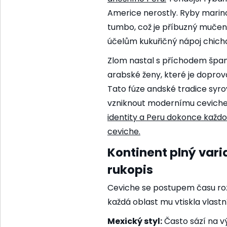
Americe nerostly. Ryby marin
tumbo, což je příbuzný mučenk
účelům kukuřičný nápoj chich
Zlom nastal s příchodem špan
arabské ženy, které je doprováz
Tato fúze andské tradice syr
vzniknout modernímu cevich
identity a Peru dokonce každo
ceviche
.
Kontinent plný var
rukopis
Ceviche se postupem času roz
každá oblast mu vtiskla vlastn
Mexický styl:
Často sází na v