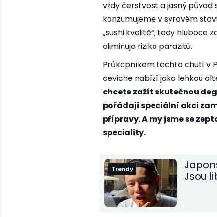
vždy čerstvost a jasný původ s
konzumujeme v syrovém stavu.
„sushi kvalitě“, tedy hluboce 
eliminuje riziko parazitů.
Průkopníkem těchto chutí v P
ceviche nabízí jako lehkou a
chcete zažít skutečnou degu
pořádají speciální akci zam
přípravy. A my jsme se zept
speciality.
Japons
Trendy
Jsou li