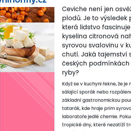
Ceviche není jen osvěž
plodů. Je to výsledek
která lidstvo fascinuj
kyselina citronová na
syrovou svalovinu v kul
chutí. Jaká tajemství 
českých podmínkách 
ryby?
Když se v kuchyni řekne, že j
sálající sporák nebo rozpálen
základní gastronomickou poučku
tatarák, kde hraje prim syrovo
laboratoře jedlé chemie. Poku
tropické dny, které nezatíží t