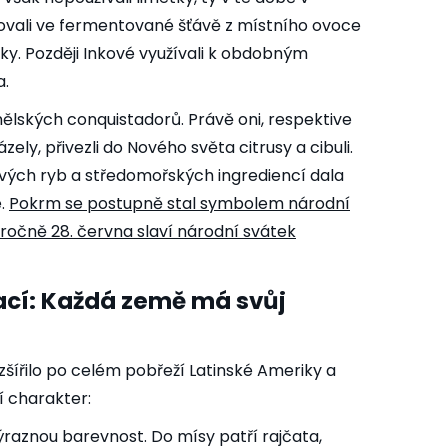
ovali ve fermentované šťávě z místního ovoce
y. Později Inkové využívali k obdobným
a.
ělských conquistadorů. Právě oni, respektive
ely, přivezli do Nového světa citrusy a cibuli.
ových ryb a středomořských ingrediencí dala
e.
Pokrm se postupně stal symbolem národní
ročně 28. června slaví
národní svátek
iací: Každá země má svůj
šířilo po celém pobřeží Latinské Ameriky a
í charakter:
ýraznou barevnost. Do mísy patří rajčata,