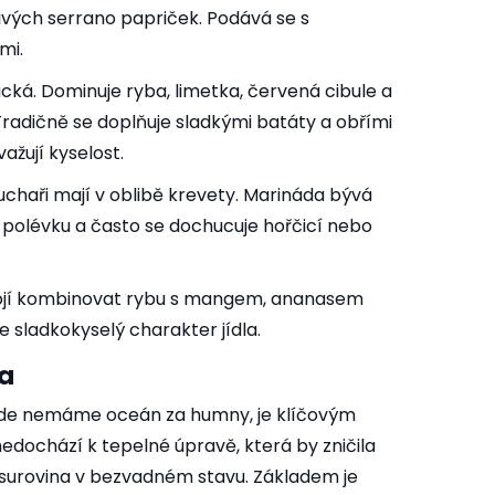
vých serrano papriček. Podává se s
mi.
ická. Dominuje ryba, limetka, červená cibule a
 Tradičně se doplňuje sladkými batáty a obřími
ažují kyselost.
uchaři mají v oblibě krevety. Marináda bývá
 polévku a často se dochucuje hořčicí nebo
ebojí kombinovat rybu s mangem, ananasem
sladkokyselý charakter jídla.
ta
de nemáme oceán za humny, je klíčovým
dochází k tepelné úpravě, která by zničila
surovina v bezvadném stavu. Základem je