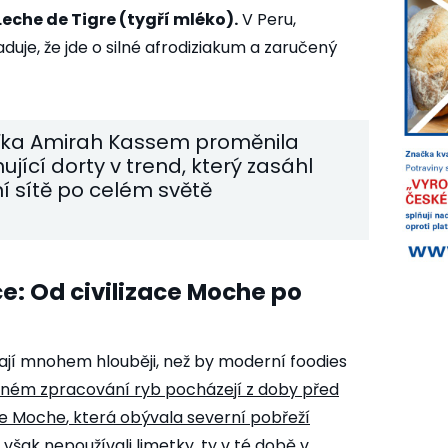
eche de Tigre (tygří mléko).
V Peru,
uje, že jde o silné afrodiziakum a zaručený
řka Amirah Kassem proměnila
jící dorty v trend, který zasáhl
ní sítě po celém světě
ce: Od civilizace Moche po
ají mnohem hlouběji, než by moderní foodies
ném zpracování ryb pocházejí z doby před
ace Moche
, která obývala severní pobřeží
 však nepoužívali limetky, ty v té době v