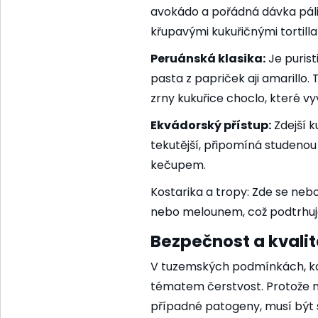
avokádo a pořádná dávka páli
křupavými kukuřičnými tortilla
Peruánská klasika:
Je purist
pasta z papriček aji amarillo.
zrny kukuřice choclo, které vyv
Ekvádorský přístup:
Zdejší k
tekutější, připomíná studenou
kečupem.
Kostarika a tropy: Zde se n
nebo melounem, což podtrhuje 
Bezpečnost a kvali
V tuzemských podmínkách, k
tématem čerstvost. Protože ne
případné patogeny, musí být 