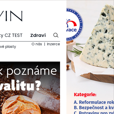
ty CZ TEST
Zdraví
O nás
Inzerce
vé plasty