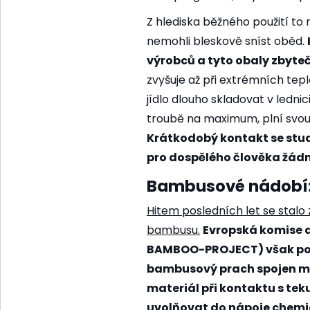
Z hlediska běžného použití to
nemohli bleskově sníst oběd.
výrobců a tyto obaly zbyte
zvyšuje až při extrémních te
jídlo dlouho skladovat v ledn
troubě na maximum, plní svou
Krátkodobý kontakt se stu
pro dospělého člověka žádné
Bambusové nádobí: 
Hitem posledních let se stal
bambusu.
Evropská komise a
BAMBOO-PROJECT) však podr
bambusový prach spojen m
materiál při kontaktu s te
uvolňovat do nápoje chemi