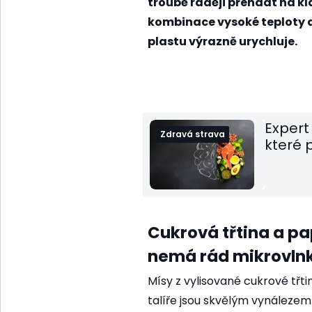
troubě raději přendat na kl
kombinace vysoké teploty a
plastu výrazně urychluje.
Expert
Zdravá strava
které 
Cukrová třtina a pa
nemá rád mikrovln
Mísy z vylisované cukrové tř
talíře jsou skvělým vynálezem 