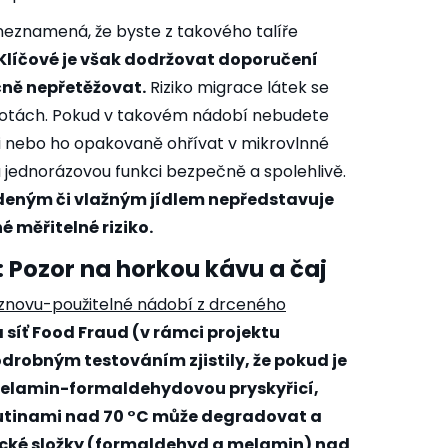
 neznamená, že byste z takového talíře
Klíčové je však dodržovat doporučení
čně nepřetěžovat.
Riziko migrace látek se
plotách. Pokud v takovém nádobí nebudete
ici nebo ho opakovaně ohřívat v mikrovlnné
 jednorázovou funkci bezpečně a spolehlivě.
deným či vlažným jídlem nepředstavuje
 měřitelné riziko.
Pozor na horkou kávu a čaj
o znovu-použitelné nádobí z drceného
 síť Food Fraud (v rámci projektu
obným testováním zjistily, že pokud je
elamin-formaldehydovou pryskyřicí,
kutinami nad 70 °C může degradovat a
cké složky (formaldehyd a melamin) nad