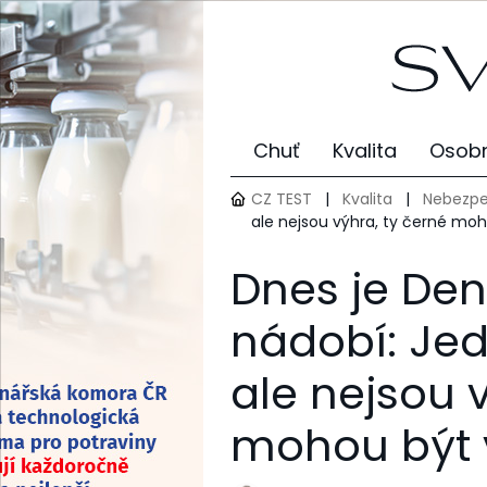
Chuť
Kvalita
Osobn
CZ TEST
|
Kvalita
|
Nebezpe
ale nejsou výhra, ty černé moh
Dnes je De
nádobí: Jed
ale nejsou 
mohou být 