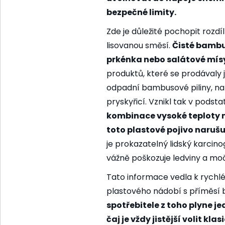
bezpečné limity.
Zde je důležité pochopit roz
lisovanou směsí.
Čisté bambu
prkénka nebo salátové mísy
produktů, které se prodávaly 
odpadní bambusové piliny, naml
pryskyřicí. Vznikl tak v podsta
kombinace vysoké teploty ná
toto plastové pojivo narušu
je prokazatelný lidský karcin
vážně poškozuje ledviny a mo
Tato informace vedla k rychlé
plastového nádobí s příměsí 
spotřebitele z toho plyne j
čaj je vždy jistější volit kl