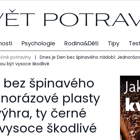
osti
Psychologie
Rodina&Děti
Tipy
Tes
čné potraviny
|
Dnes je Den bez špinavého nádobí: Jednorázo
ou být vysoce škodlivé
n bez špinavého
norázové plasty
výhra, ty černé
vysoce škodlivé