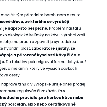
díl mezi čistým přírodním bambusem a touto
sové dřevo, ze kterého se vyrábějí
, je naprosto bezpečné.
Problém nastal u
jako ekologické kelímky na kávu. Výrobci vzali
eli je na prach a zpevnili je syntetickou
tě hybridní plast.
Laboratoře zjistily, že
poje a přirozené kyselosti kávy či čaje
je.
Do tekutiny pak migroval formaldehyd, což
ogen, a melamin, který ve vyšších dávkách
čové cesty.
 nápravě trhu a v Evropské unii je dnes prodej
bambusu regulován či zakázán.
Pro
ednoduché pravidlo: pro horkou kávu nebo
asický porcelán, sklo nebo certifikované