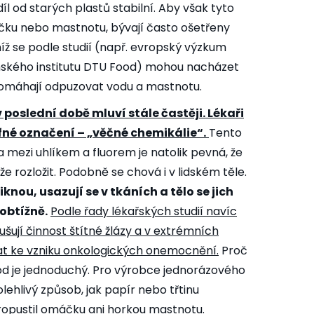
íl od starých plastů stabilní. Aby však tyto
áčku nebo mastnotu, bývají často ošetřeny
íž se podle studií (např. evropský výzkum
nského institutu DTU Food) mohou nacházet
 pomáhají odpuzovat vodu a mastnotu.
 poslední době mluví stále častěji. Lékaři
fné označení – „věčné chemikálie“.
Tento
 mezi uhlíkem a fluorem je natolik pevná, že
e rozložit. Podobně se chová i v lidském těle.
nou, usazují se v tkáních a tělo se jich
obtížně.
Podle řady lékařských studií navíc
rušují činnost štítné žlázy a v extrémních
at ke vzniku onkologických onemocnění.
Proč
od je jednoduchý. Pro výrobce jednorázového
lehlivý způsob, jak papír nebo třtinu
ropustil omáčku ani horkou mastnotu.