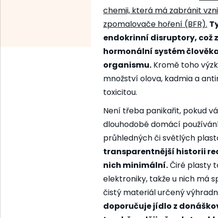
chemii, která má zabránit vz
zpomalovače hoření (BFR).
Ty
endokrinní disruptory, což
hormonální systém člověka
organismu.
Kromě toho výzku
množství olova, kadmia a anti
toxicitou.
Není třeba panikařit, pokud v
dlouhodobé domácí používání
průhledných či světlých plas
transparentnější historii re
nich minimální.
Čiré plasty t
elektroniky, takže u nich má s
čistý materiál určený výhrad
doporučuje jídlo z donáško