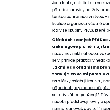
Jsou lehké, estetické a na rozd
přírodní suroviny udržely om
tenkou ochrannou vrstvou, v n
koalice organizací včetně dá
látky ze skupiny PFAS, které
O látkách zvaných PFAS se v
a ekologové pro ně mají tre
název nevznikl náhodou; vazba
se v přírodě prakticky nedokáž
Jakmile do organismu pronik
zbavuje jen velmi pomalu a 
tyto látky oslabují imunitu, na
případech prý mohou přispív
se tedy vůbec používají? Dův
nádobí představují levný a spo
naimpregnovat, aby talíř nep