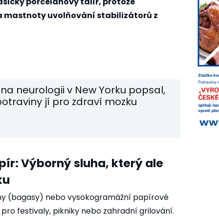
asický porcelánový talíř, protože
 mastnoty uvolňování stabilizátorů z
 na neurologii v New Yorku popsal,
potraviny jí pro zdraví mozku
pír: Výborný sluha, který ale
ku
tiny (bagasy) nebo vysokogramážní papírové
pro festivaly, pikniky nebo zahradní grilování.