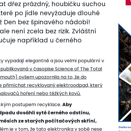
at dřez prázdný, houbičku suchou
které po jídle nevyžaduje dlouhé
tiž Den bez špinavého nádobí!
e není zcela bez rizik. Zvláštní
učuje například u černého
y vypadají elegantně a jsou velmi populární v
 publikovaná v časopise Science of The Total
ymouth) ovšem upozornila na to, že do
 přimíchat recyklovaný elektroodpad, který
alovačů hoření nebo těžkých kovů.
gickým postupem recyklace.
Aby
dpadu dosáhli sytě černého odstínu,
měsích ze starých počítačových skříní,
lém je v tom, že tato elektronika v sobě nese