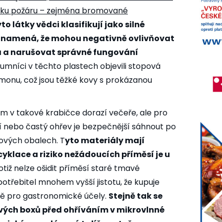
niku požáru – zejména bromované
to látky vědci klasifikují jako silné
 znamená, že mohou negativně ovlivňovat
 a narušovat správné fungování
mníci v těchto plastech objevili stopová
monu, což jsou těžké kovy s prokázanou
ám v takové krabičce dorazí večeře, ale pro
 nebo častý ohřev je bezpečnější sáhnout po
tových obalech. T
yto materiály mají
cyklace a riziko nežádoucích příměsí je u
otiž nelze ošidit příměsí staré tmavé
potřebitel mnohem vyšší jistotu, že kupuje
ně pro gastronomické účely.
Stejně tak se
vých boxů před ohříváním v mikrovlnné