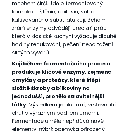
mnohem širší.
Jde o fermentovaný
komplex luštěnin, obilovin, soli a
kultivovaného substrátu koji.
Během
zrání enzymy odvádějí precizní práci,
která v klasické kuchyni vyžaduje dlouhé
hodiny redukování, pečení nebo tažení
silných vývarů.
Koji během fermentačního procesu
produkuje klíčové enzymy, zejména
amylázy a proteázy, které štěpí
složité škroby a bílkoviny na
jednodušší, pro tělo stravitelnější
látky.
Výsledkem je hluboká, vrstevnatá
chuť s výrazným podílem umami.
Fermentace uměle nepřidává nové
elementy, nýbrž odemyká přirozený