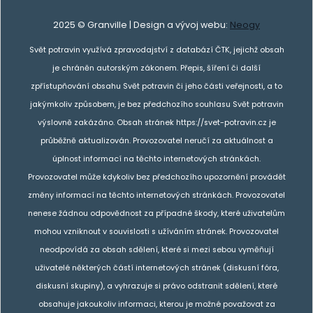
2025 © Granville | Design a vývoj webu:
Neogy
Svět potravin využívá zpravodajství z databází ČTK, jejichž obsah
je chráněn autorským zákonem. Přepis, šíření či další
zpřístupňování obsahu Svět potravin či jeho části veřejnosti, a to
jakýmkoliv způsobem, je bez předchozího souhlasu Svět potravin
výslovně zakázáno. Obsah stránek https://svet-potravin.cz je
průběžně aktualizován. Provozovatel neručí za aktuálnost a
úplnost informací na těchto internetových stránkách.
Provozovatel může kdykoliv bez předchozího upozornění provádět
změny informací na těchto internetových stránkách. Provozovatel
nenese žádnou odpovědnost za případné škody, které uživatelům
mohou vzniknout v souvislosti s užíváním stránek. Provozovatel
neodpovídá za obsah sdělení, které si mezi sebou vyměňují
uživatelé některých částí internetových stránek (diskusní fóra,
diskusní skupiny), a vyhrazuje si právo odstranit sdělení, které
obsahuje jakoukoliv informaci, kterou je možné považovat za