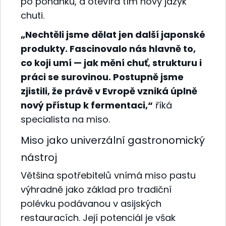
po pohanku, a otevírá tím nový jazyk
chuti.
„Nechtěli jsme dělat jen další japonské
produkty. Fascinovalo nás hlavně to,
co koji umí — jak mění chuť, strukturu i
práci se surovinou. Postupně jsme
zjistili, že právě v Evropě vzniká úplně
nový přístup k fermentaci,“
říká
specialista na miso.
Miso jako univerzální gastronomický
nástroj
Většina spotřebitelů vnímá miso pastu
výhradně jako základ pro tradiční
polévku podávanou v asijských
restauracích. Její potenciál je však