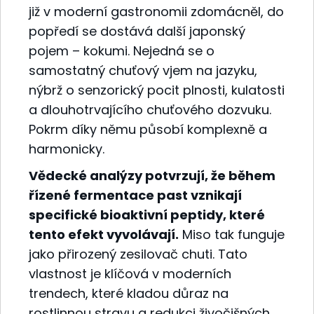
již v moderní gastronomii zdomácněl, do
popředí se dostává další japonský
pojem – kokumi. Nejedná se o
samostatný chuťový vjem na jazyku,
nýbrž o senzorický pocit plnosti, kulatosti
a dlouhotrvajícího chuťového dozvuku.
Pokrm díky němu působí komplexně a
harmonicky.
Vědecké analýzy potvrzují, že během
řízené fermentace past vznikají
specifické bioaktivní peptidy, které
tento efekt vyvolávají.
Miso tak funguje
jako přirozený zesilovač chuti. Tato
vlastnost je klíčová v moderních
trendech, které kladou důraz na
rostlinnou stravu a redukci živočišných