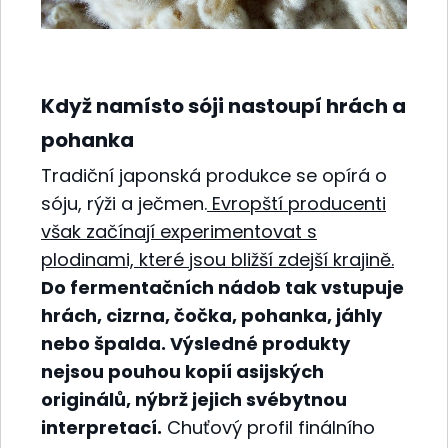
Když namísto sóji nastoupí hrách a
pohanka
Tradiční japonská produkce se opírá o
sóju, rýži a ječmen.
Evropští producenti
však začínají experimentovat s
plodinami, které jsou bližší zdejší krajině.
Do fermentačních nádob tak vstupuje
hrách, cizrna, čočka, pohanka, jáhly
nebo špalda. Výsledné produkty
nejsou pouhou kopií asijských
originálů, nýbrž jejich svébytnou
interpretací.
Chuťový profil finálního