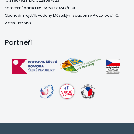
IČ 28967623, DIČ CZ28967623
Komerční banka 115-6969270247/0100
Obchodní rejstřík vedený Městským soudem v Praze, oddíl C,
vložka 156568
Partneři