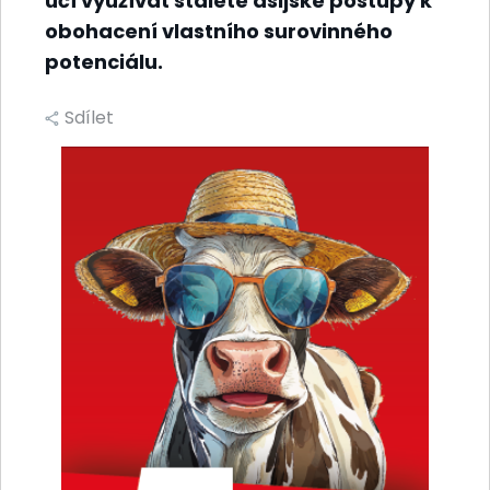
učí využívat staleté asijské postupy k
obohacení vlastního surovinného
potenciálu.
Sdílet