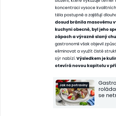
složení, které vykazuje témě
koncentraci vysoce kvalitních 
těla postupně a zajišťují dlou
dosud bránila masovému vyu
kuchyni obecně, byl jeho spe
zápach a výrazně slaný chuť
gastronomii však objevil způsob
eliminovat a využít čistě stru
sýr nabízí.
Výsledkem je kulin
otevírá novou kapitolu v p
Gastro
Jak na potraviny
roláda
se ne