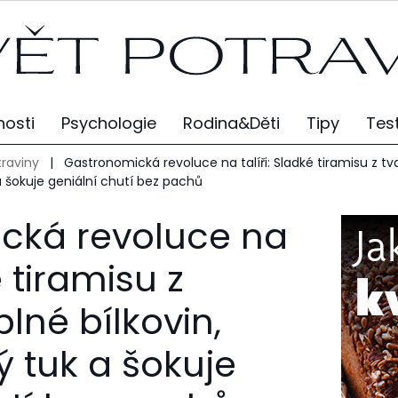
osti
Psychologie
Rodina&Děti
Tipy
Tes
traviny
|
Gastronomická revoluce na talíři: Sladké tiramisu z tv
a šokuje geniální chutí bez pachů
cká revoluce na
é tiramisu z
plné bílkovin,
 tuk a šokuje