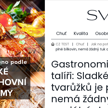
Chuť
Kvalita
Osobn
CZ TEST
|
Chuť
|
Jak na po
plné bílkovin, nemá žádný tuk 
Gastronomi
talíři: Sladk
tvarůžků je 
nemá žádný