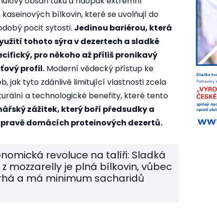
ř nulový obsah tuku a naopak extrémní
kaseinových bílkovin, které se uvolňují do
hodobý pocit sytosti.
Jedinou bariérou, která
žití tohoto sýra v dezertech a sladké
cifický, pro někoho až příliš pronikavý
ový profil.
Moderní vědecký přístup ke
, jak tyto zdánlivě limitující vlastnosti zcela
kturální a technologické benefity, které tento
ářský zážitek, který boří předsudky a
řípravě domácích proteinových dezertů.
nomická revoluce na talíři: Sladká
 z mozzarelly je plná bílkovin, vůbec
trhá a má minimum sacharidů