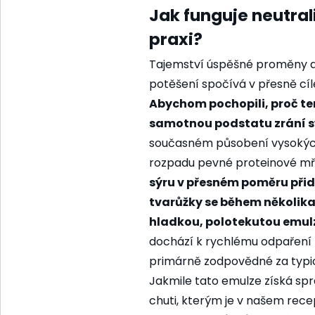
Jak funguje neutral
praxi?
Tajemství úspěšné proměny a
potěšení spočívá v přesně cí
Abychom pochopili, proč te
samotnou podstatu zrání s
současném působení vysokýc
rozpadu pevné proteinové mří
sýru v přesném poměru přid
tvarůžky se během několika
hladkou, polotekutou emulz
dochází k rychlému odpaření t
primárně zodpovědné za typic
Jakmile tato emulze získá spr
chuti, kterým je v našem rec