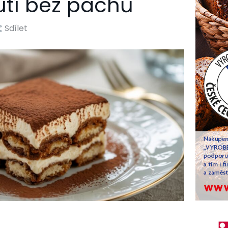
utí bez pachů
Sdílet