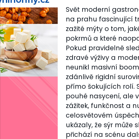
Svět moderní gastrono
na prahu fascinující 
zažité mýty o tom, ja
pokrmů a které naopak
Pokud pravidelně sled
zdravé výživy a modern
neunikl masivní boom r
zdánlivě rigidní suro
přímo šokujících rolí. 
pouhé nasycení, ale v
zážitek, funkčnost a n
celosvětovém úspěchu
ukázaly, že sýr může 
přichází na scénu dal