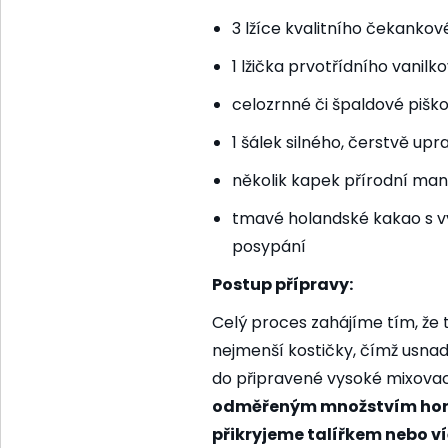
3 lžíce kvalitního čekankov
1 lžička prvotřídního vanil
celozrnné či špaldové pišk
1 šálek silného, čerstvě up
několik kapek přírodní ma
tmavé holandské kakao s 
posypání
Postup přípravy:
Celý proces zahájíme tím, že
nejmenší kostičky, čímž usnad
do připravené vysoké mixova
odměřeným množstvím hor
přikryjeme talířkem nebo v