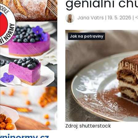
geniální ch
Jana Vatrs
|
19. 5. 2026 |
Jak na potraviny
Zdroj: shutterstock