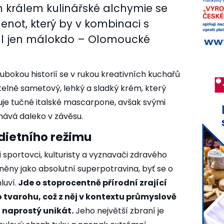
 králem kulinářské alchymie se
lenot, který by v kombinaci s
l jen málokdo – Olomoucké
hlubokou historií se v rukou kreativních kuchařů
telně sametový, lehký a sladký krém, který
uje tučné italské mascarpone, avšak svými
ává daleko v závěsu.
dietního režimu
sportovci, kulturisty a vyznavači zdravého
něny jako absolutní superpotravina, byť se o
luví.
Jde o stoprocentně přírodní zrající
 tvarohu, což z něj v kontextu průmyslově
 naprostý unikát.
Jeho největší zbraní je