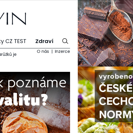
ty CZ TEST
Zdraví
O nás
Inzerce
arůžků je