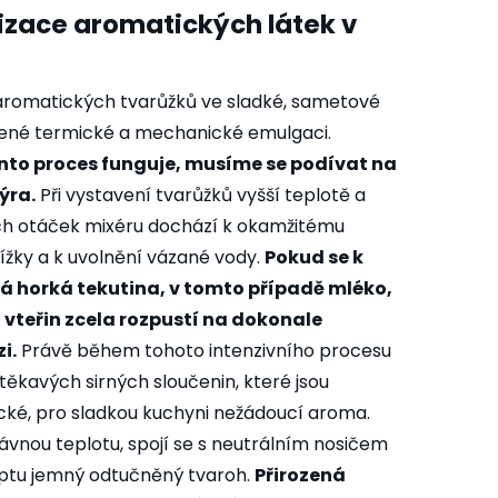
izace aromatických látek v
romatických tvarůžků ve sladké, sametové
lené termické a mechanické emulgaci.
nto proces funguje, musíme se podívat na
ýra.
Při vystavení tvarůžků vyšší teplotě a
h otáček mixéru dochází k okamžitému
žky a k uvolnění vázané vody.
Pokud se k
á horká tekutina, v tomto případě mléko,
 vteřin zcela rozpustí na dokonale
i.
Právě během tohoto intenzivního procesu
ěkavých sirných sloučenin, které jsou
ké, pro sladkou kuchyni nežádoucí aroma.
ávnou teplotu, spojí se s neutrálním nosičem
eptu jemný odtučněný tvaroh.
Přirozená