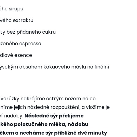
ého sirupu
kového extraktu
oty bez přidaného cukru
raženého espressa
ndlové esence
vysokým obsahem kakaového másla na finální
 tvarůžky nakrájíme ostrým nožem na co
níme jejich následné rozpouštění, a vložíme je
cí nádoby.
Následně sýr přelijeme
kého polotučného mléka, nádobu
íčkem a necháme sýr přibližně dvě minuty