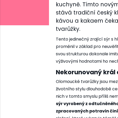
kuchyně. Tímto novým
stává tradiční český k
kávou a kakaem čeka
tvarůžky.
Tento jedinečný zrající sýr s 
proměnil v základ pro neuvěři
svou strukturou dokonale imit
výživovými hodnotami ho nech
Nekorunovaný král 
Olomoucké tvarůžky jsou mezi 
životního stylu dlouhodobě ce
nich v tomto smyslu příliš nem
sýr vyrobený z odtučněného
zpracovaných potravin činí