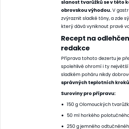
slanost tvarůžků se v této 
obrovskou výhodou.
V gastr
zvýraznit sladké tóny, a zde s
který dává vyniknout pravé v
Recept na odlehčené
redakce
Příprava tohoto dezertu je př
spolehlivě ohromí i ty největší
sladkém poháru nikdy dobrov
správných teplotních kroků,
Suroviny pro přípravu:
150 g Olomouckých tvarůž
50 ml horkého polotučnéh
250 g jemného odtučněnéh