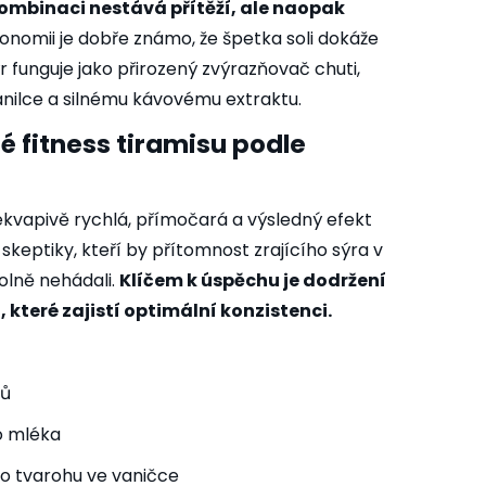
kombinaci nestává přítěží, ale naopak
onomii je dobře známo, že špetka soli dokáže
ýr funguje jako přirozený zvýrazňovač chuti,
anilce a silnému kávovému extraktu.
 fitness tiramisu podle
ekvapivě rychlá, přímočará a výsledný efekt
 skeptiky, kteří by přítomnost zrajícího sýra v
olně nehádali.
Klíčem k úspěchu je dodržení
 které zajistí optimální konzistenci.
ků
o mléka
o tvarohu ve vaničce