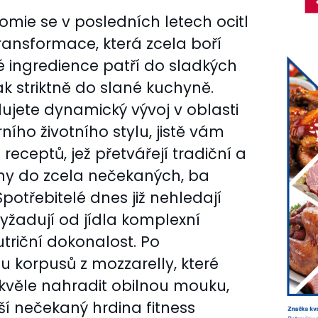
mie se v posledních letech ocitl
transformace, která zcela boří
ké ingredience patří do sladkých
 striktně do slané kuchyně.
ujete dynamický vývoj v oblasti
ího životního stylu, jistě vám
eceptů, jež přetvářejí tradiční a
viny do zcela nečekaných, ba
Spotřebitelé dnes již nehledají
yžadují od jídla komplexní
utriční dokonalost. Po
 korpusů z mozzarelly, které
skvěle nahradit obilnou mouku,
ší nečekaný hrdina fitness