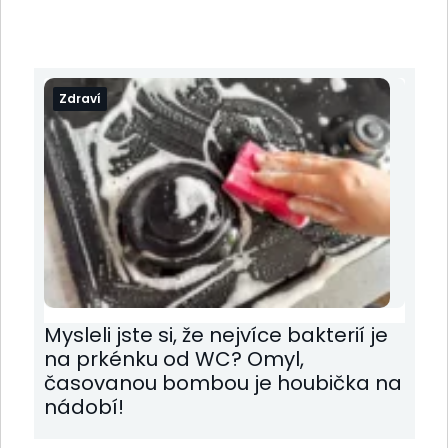
Zdraví
Mysleli jste si, že nejvíce bakterií je
na prkénku od WC? Omyl,
časovanou bombou je houbička na
nádobí!