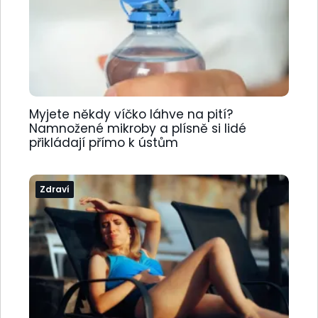
Myjete někdy víčko láhve na pití?
Namnožené mikroby a plísně si lidé
přikládají přímo k ústům
Zdraví