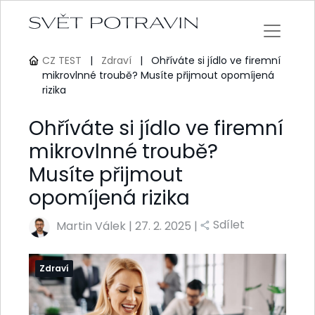
CZ TEST
|
Zdraví
|
Ohříváte si jídlo ve firemní
mikrovlnné troubě? Musíte přijmout opomíjená
rizika
Ohříváte si jídlo ve firemní
mikrovlnné troubě?
Musíte přijmout
opomíjená rizika
Sdílet
Martin Válek
|
27. 2. 2025 |
Zdraví