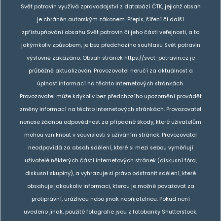
Svět potravin využívá zpravodajství z databází ČTK, jejichž obsah
je chráněn autorským zákonem. Přepis, šíření či další
zpřístupňování obsahu Svět potravin či jeho části veřejnosti, a to
jakýmkoliv způsobem, je bez předchozího souhlasu Svět potravin
výslovně zakázáno. Obsah stránek https://svet-potravin.cz je
průběžně aktualizován. Provozovatel neručí za aktuálnost a
úplnost informací na těchto internetových stránkách.
Provozovatel může kdykoliv bez předchozího upozornění provádět
změny informací na těchto internetových stránkách. Provozovatel
nenese žádnou odpovědnost za případné škody, které uživatelům
mohou vzniknout v souvislosti s užíváním stránek. Provozovatel
neodpovídá za obsah sdělení, které si mezi sebou vyměňují
uživatelé některých částí internetových stránek (diskusní fóra,
diskusní skupiny), a vyhrazuje si právo odstranit sdělení, které
obsahuje jakoukoliv informaci, kterou je možné považovat za
protiprávní, urážlivou nebo jinak nepřijatelnou. Pokud není
uvedeno jinak, použité fotografie jsou z fotobanky Shutterstock.