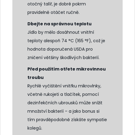
otočný talíř, je dobré pokrm
pravidelně otáčet ručně.
Dbejte na správnou teplotu
Jídlo by mělo dosáhnout vnitřní
teploty alespoň 74 °C (165 °F), což je
hodnota doporučená USDA pro
zničení většiny škodlivých bakterií.
Před použitím otřete mikrovlnnou
troubu
Rychlé vyčištění vnitřku mikrovlnky,
včetně rukojeti a tlačítek, pomocí
dezinfekčních ubrousků může snížit
množství bakterií – a jako bonus si
tím pravděpodobně získáte sympatie
kolegů.