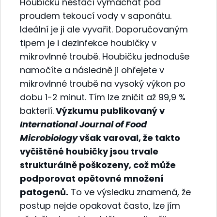
Houbičku nestačí vymáchat pod
proudem tekoucí vody v saponátu.
Ideální je ji ale vyvařit. Doporučovaným
tipem je i dezinfekce houbičky v
mikrovlnné troubě. Houbičku jednoduše
namočíte a následně ji ohřejete v
mikrovlnné troubě na vysoký výkon po
dobu 1-2 minut. Tím lze zničit až 99,9 %
bakterií.
Výzkumu publikovaný v
International Journal of Food
Microbiology
však varoval, že takto
vyčištěné houbičky jsou trvale
strukturálně poškozeny, což může
podporovat opětovné množení
patogenů.
To ve výsledku znamená, že
postup nejde opakovat často, lze jím