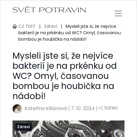
CZ TEST
|
Zdraví
|
Mysleli jste si, že nejvíce
bakterií je na prkénku od WC? Omyl, časovanou
bombou je houbička na nádobí!
Mysleli jste si, že nejvíce
bakterií je na prkénku od
WC? Omyl, časovanou
bombou je houbička na
nádobí!
Sdílet
Kateřina Kiliánová
|
7. 10. 2024 |
Zdraví