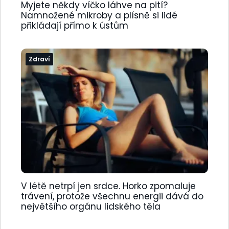
Myjete někdy víčko láhve na pití?
Namnožené mikroby a plísně si lidé
přikládají přímo k ústům
Zdraví
V létě netrpí jen srdce. Horko zpomaluje
trávení, protože všechnu energii dává do
největšího orgánu lidského těla