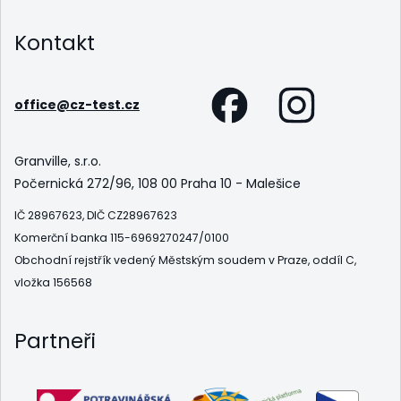
Kontakt
office@cz-test.cz
Granville, s.r.o.
Počernická 272/96, 108 00 Praha 10 - Malešice
IČ 28967623, DIČ CZ28967623
Komerční banka 115-6969270247/0100
Obchodní rejstřík vedený Městským soudem v Praze, oddíl C,
vložka 156568
Partneři