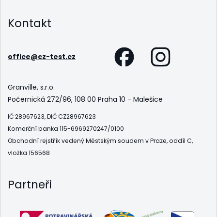
Kontakt
office@cz-test.cz
Granville, s.r.o.
Počernická 272/96, 108 00 Praha 10 - Malešice
IČ 28967623, DIČ CZ28967623
Komerční banka 115-6969270247/0100
Obchodní rejstřík vedený Městským soudem v Praze, oddíl C,
vložka 156568
Partneři