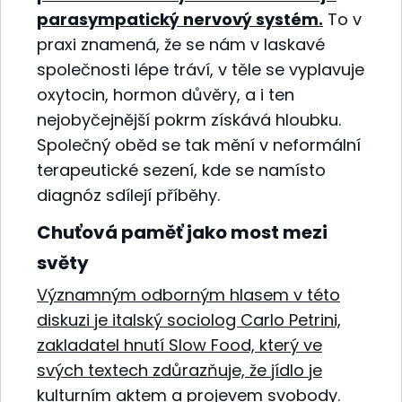
parasympatický nervový systém.
To v
praxi znamená, že se nám v laskavé
společnosti lépe tráví, v těle se vyplavuje
oxytocin, hormon důvěry, a i ten
nejobyčejnější pokrm získává hloubku.
Společný oběd se tak mění v neformální
terapeutické sezení, kde se namísto
diagnóz sdílejí příběhy.
Chuťová paměť jako most mezi
světy
Významným odborným hlasem v této
diskuzi je italský sociolog Carlo Petrini,
zakladatel hnutí Slow Food, který ve
svých textech zdůrazňuje, že jídlo je
kulturním aktem a projevem svobody.