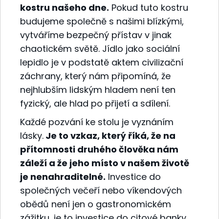
kostru našeho dne.
Pokud tuto kostru
budujeme společně s našimi blízkými,
vytváříme bezpečný přístav v jinak
chaotickém světě. Jídlo jako sociální
lepidlo je v podstatě aktem civilizační
záchrany, který nám připomíná, že
nejhlubším lidským hladem není ten
fyzický, ale hlad po přijetí a sdílení.
Každé pozvání ke stolu je vyznáním
lásky.
Je to vzkaz, který říká, že na
přítomnosti druhého člověka nám
záleží a že jeho místo v našem životě
je nenahraditelné.
Investice do
společných večeří nebo víkendových
obědů není jen o gastronomickém
zážitku, je to investice do citové banky