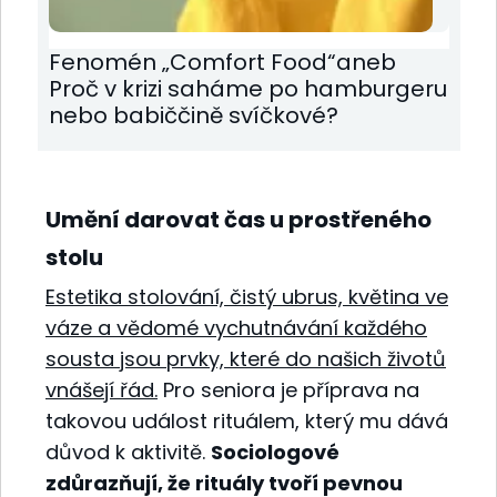
Fenomén „Comfort Food“aneb
Proč v krizi saháme po hamburgeru
nebo babiččině svíčkové?
Umění darovat čas u prostřeného
stolu
Estetika stolování, čistý ubrus, květina ve
váze a vědomé vychutnávání každého
sousta jsou prvky, které do našich životů
vnášejí řád.
Pro seniora je příprava na
takovou událost rituálem, který mu dává
důvod k aktivitě.
Sociologové
zdůrazňují, že rituály tvoří pevnou