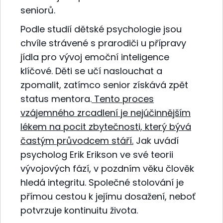
seniorů.
Podle studií dětské psychologie jsou
chvíle strávené s prarodiči u přípravy
jídla pro vývoj emoční inteligence
klíčové. Děti se učí naslouchat a
zpomalit, zatímco senior získává zpět
status mentora.
Tento proces
vzájemného zrcadlení je nejúčinnějším
lékem na pocit zbytečnosti, který bývá
častým průvodcem stáří.
Jak uvádí
psycholog Erik Erikson ve své teorii
vývojových fází, v pozdním věku člověk
hledá integritu. Společné stolování je
přímou cestou k jejímu dosažení, neboť
potvrzuje kontinuitu života.