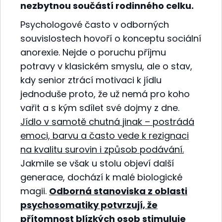
nezbytnou součástí rodinného celku.
Psychologové často v odborných
souvislostech hovoří o konceptu sociální
anorexie. Nejde o poruchu příjmu
potravy v klasickém smyslu, ale o stav,
kdy senior ztrácí motivaci k jídlu
jednoduše proto, že už nemá pro koho
vařit a s kým sdílet své dojmy z dne.
Jídlo v samotě chutná jinak – postrádá
emoci, barvu a často vede k rezignaci
na kvalitu surovin i způsob podávání.
Jakmile se však u stolu objeví další
generace, dochází k malé biologické
magii.
Odborná stanoviska z oblasti
psychosomatiky potvrzují, že
přítomnost blízkých osob stimuluje