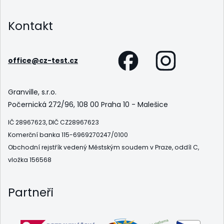
Kontakt
office@cz-test.cz
Granville, s.r.o.
Počernická 272/96, 108 00 Praha 10 - Malešice
IČ 28967623, DIČ CZ28967623
Komerční banka 115-6969270247/0100
Obchodní rejstřík vedený Městským soudem v Praze, oddíl C,
vložka 156568
Partneři