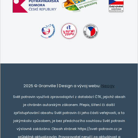
2025 © Granville | Design a vývoj webu:
Neogy
Svět potravin využívá zpravodajství z databází ČTK, jejichž obsah
je chráněn autorským zákonem. Přepis, šíření či další
zpřístupňování obsahu Svět potravin či jeho části veřejnosti, a to
jakýmkoliv způsobem, je bez předchozího souhlasu Svět potravin
výslovně zakázáno. Obsah stránek https://svet-potravin.cz je
průběžně aktualizován. Provozovatel neručí za aktuálnost a