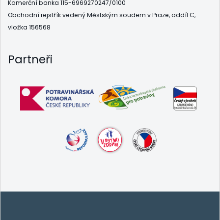
Komerční banka 115-6969270247/0100
Obchodní rejstřík vedený Městským soudem v Praze, oddíl C,
vložka 156568
Partneři