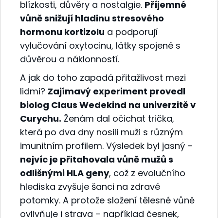
blízkosti, důvěry a nostalgie.
Příjemné
vůně snižují hladinu stresového
hormonu kortizolu
a podporují
vylučování oxytocinu, látky spojené s
důvěrou a náklonností.
A jak do toho zapadá přitažlivost mezi
lidmi?
Zajímavý experiment provedl
biolog Claus Wedekind na univerzitě v
Curychu.
Ženám dal očichat trička,
která po dva dny nosili muži s různým
imunitním profilem. Výsledek byl jasný –
nejvíc je přitahovala vůně mužů s
odlišnými HLA geny
, což z evolučního
hlediska zvyšuje šanci na zdravé
potomky. A protože složení tělesné vůně
ovlivňuje i strava – například česnek,