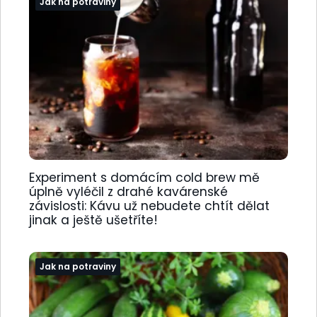
Jak na potraviny
Experiment s domácím cold brew mě
úplně vyléčil z drahé kavárenské
závislosti: Kávu už nebudete chtít dělat
jinak a ještě ušetříte!
Jak na potraviny