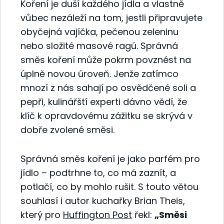
Koření je duší každého jídla a vlastně
vůbec nezáleží na tom, jestli připravujete
obyčejná vajíčka, pečenou zeleninu
nebo složité masové ragú. Správná
směs koření může pokrm povznést na
úplně novou úroveň. Jenže zatímco
mnozí z nás sahají po osvědčené soli a
pepři, kulinářští experti dávno vědí, že
klíč k opravdovému zážitku se skrývá v
dobře zvolené směsi.
Správná směs koření je jako parfém pro
jídlo – podtrhne to, co má zaznít, a
potlačí, co by mohlo rušit. S touto větou
souhlasí i autor kuchařky Brian Theis,
který pro
Huffington Post
řekl:
„Směsi