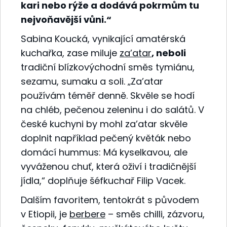
kari nebo rýže a dodává pokrmům tu
nejvoňavější vůni.“
Sabina Koucká, vynikající amatérská
kuchařka, zase miluje
za’atar
, neboli
tradiční blízkovýchodní směs tymiánu,
sezamu, sumaku a soli. „Za’atar
používám téměř denně. Skvěle se hodí
na chléb, pečenou zeleninu i do salátů. V
české kuchyni by mohl za’atar skvěle
doplnit například pečený květák nebo
domácí hummus: Má kyselkavou, ale
vyváženou chuť, která oživí i tradičnější
jídla,“ doplňuje šéfkuchař Filip Vacek.
Dalším favoritem, tentokrát s původem
v Etiopii, je
berbere
– směs chilli, zázvoru,