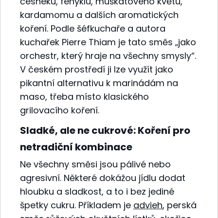
česneku, fenyklu, muškátového květu,
kardamomu a dalších aromatických
koření. Podle šéfkuchaře a autora
kuchařek Pierre Thiam je tato směs „jako
orchestr, který hraje na všechny smysly“.
V českém prostředí ji lze využít jako
pikantní alternativu k marinádám na
maso, třeba místo klasického
grilovacího koření.
Sladké, ale ne cukrové: Koření pro
netradiční kombinace
Ne všechny směsi jsou pálivé nebo
agresivní. Některé dokážou jídlu dodat
hloubku a sladkost, a to i bez jediné
špetky cukru. Příkladem je
advieh
, perská