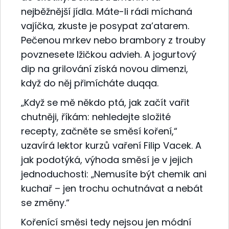
nejběžnější jídla. Máte-li rádi míchaná
vajíčka, zkuste je posypat za’atarem.
Pečenou mrkev nebo brambory z trouby
povznesete lžičkou advieh. A jogurtový
dip na grilování získá novou dimenzi,
když do něj přimícháte duqqa.
„Když se mě někdo ptá, jak začít vařit
chutněji, říkám: nehledejte složité
recepty, začněte se směsí koření,“
uzavírá lektor kurzů vaření Filip Vacek. A
jak podotýká, výhoda směsí je v jejich
jednoduchosti: „Nemusíte být chemik ani
kuchař – jen trochu ochutnávat a nebát
se změny.“
Kořenící směsi tedy nejsou jen módní