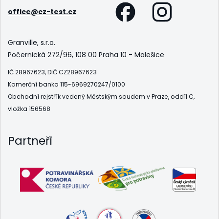
office@cz-test.cz
Granville, s.r.o.
Počernická 272/96, 108 00 Praha 10 - Malešice
IČ 28967623, DIČ CZ28967623
Komerční banka 115-6969270247/0100
Obchodní rejstřík vedený Městským soudem v Praze, oddíl C,
vložka 156568
Partneři