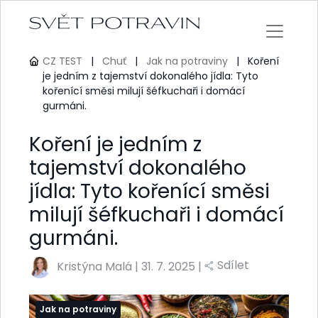
CZ TEST
|
Chuť
|
Jak na potraviny
|
Koření
je jedním z tajemství dokonalého jídla: Tyto
kořenící směsi milují šéfkuchaři i domácí
gurmáni.
Koření je jedním z
tajemství dokonalého
jídla: Tyto kořenící směsi
milují šéfkuchaři i domácí
gurmáni.
Sdílet
Kristýna Malá
|
31. 7. 2025 |
Jak na potraviny