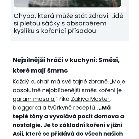
Chyba, která může stát zdraví: Lidé
si pletou sáčky s absorbérem
kyslíku s kořenící přísadou
Nejsilnější hráči v kuchyni: Směsi,
které mají šmrnc
Každý kuchař má své tajné zbraně. „Moje
absolutně nejoblíbenější směs koření je
garam masala
,“ říká
Zakiya Master
,
bloggerka a tvůrkyně receptů .
„Má
teplé tóny a vyvolává pocit domova a
nostalgie. Je to základní koření v jižní
Asii, které se přidává do všech našich