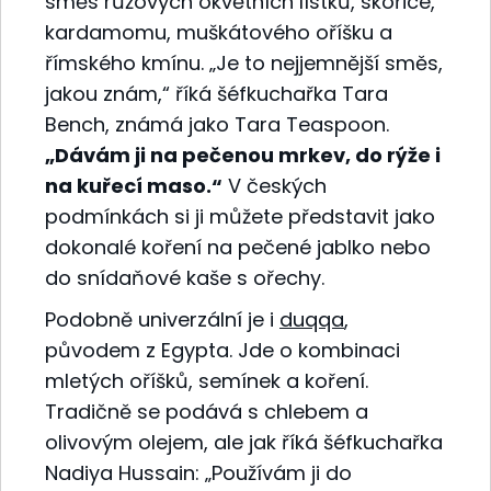
směs růžových okvětních lístků, skořice,
kardamomu, muškátového oříšku a
římského kmínu. „Je to nejjemnější směs,
jakou znám,“ říká šéfkuchařka Tara
Bench, známá jako Tara Teaspoon.
„Dávám ji na pečenou mrkev, do rýže i
na kuřecí maso.“
V českých
podmínkách si ji můžete představit jako
dokonalé koření na pečené jablko nebo
do snídaňové kaše s ořechy.
Podobně univerzální je i
duqqa
,
původem z Egypta. Jde o kombinaci
mletých oříšků, semínek a koření.
Tradičně se podává s chlebem a
olivovým olejem, ale jak říká šéfkuchařka
Nadiya Hussain: „Používám ji do