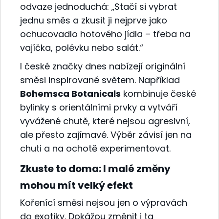
odvaze jednoduchá: „Stačí si vybrat
jednu směs a zkusit ji nejprve jako
ochucovadlo hotového jídla – třeba na
vajíčka, polévku nebo salát.“
I české značky dnes nabízejí originální
směsi inspirované světem. Například
B
ohemsca Botanicals
kombinuje české
bylinky s orientálními prvky a vytváří
vyvážené chutě, které nejsou agresivní,
ale přesto zajímavé. Výběr závisí jen na
chuti a na ochotě experimentovat.
Zkuste to doma: I malé změny
mohou mít velký efekt
Kořenící směsi nejsou jen o výpravách
do exotiky. Dokážou změnit i ta