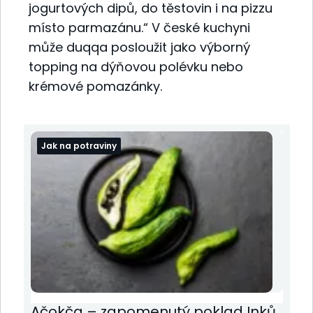
jogurtových dipů, do těstovin i na pizzu
místo parmazánu.“ V české kuchyni
může duqqa posloužit jako výborný
topping na dýňovou polévku nebo
krémové pomazánky.
Jak na potraviny
Ačokča – zapomenutý poklad Inků,