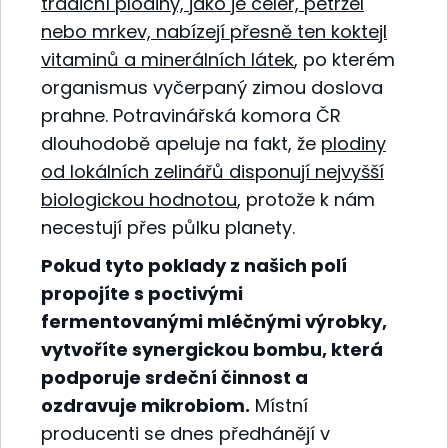
tradiční plodiny, jako je celer, petržel
nebo mrkev, nabízejí přesně ten koktejl
vitaminů a minerálních látek
, po kterém
organismus vyčerpaný zimou doslova
prahne. Potravinářská komora ČR
dlouhodobě apeluje na fakt, že
plodiny
od lokálních zelinářů disponují nejvyšší
biologickou hodnotou
, protože k nám
necestují přes půlku planety.
Pokud tyto poklady z našich polí
propojíte s poctivými
fermentovanými mléčnými výrobky,
vytvoříte synergickou bombu, která
podporuje srdeční činnost a
ozdravuje mikrobiom.
Místní
producenti se dnes předhánějí v