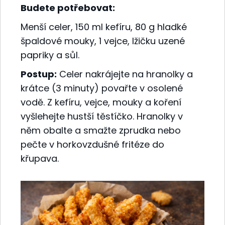
Budete potřebovat:
Menší celer, 150 ml kefíru, 80 g hladké
špaldové mouky, 1 vejce, lžičku uzené
papriky a sůl.
Postup:
Celer nakrájejte na hranolky a
krátce (3 minuty) povařte v osolené
vodě. Z kefíru, vejce, mouky a koření
vyšlehejte hustší těstíčko. Hranolky v
něm obalte a smažte zprudka nebo
pečte v horkovzdušné fritéze do
křupava.