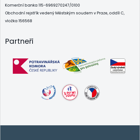
Komerční banka 115-6969270247/0100
Obchodní rejstřík vedený Městským soudem v Praze, oddíl C,
vložka 156568
Partneři