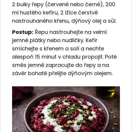
2 bulky řepy (červené nebo černé), 200
ml hustého kefíru, 2 lžíce čerstvě
nastrouhaného křenu, dýňový olej a sůl.
Postup:
Řepu nastrouhejte na velmi
jemné plátky nebo nudličky. Kefír
smíchejte s křenem a solí a nechte
alespoň 15 minut v chladu propojit. Poté
směs jemně zapracujte do řepy a na
závěr bohatě přelijte dýňovým olejem.