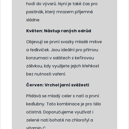
hodí do vývarů. Nyní je také čas pro
pastinák, který mrazem příjemně
sládne.
Květen: Nástup raných odrůd
Objevují se první svazky mladé mrkve
a ředkviček. Jsou ideální pro přímou
konzumaci v salátech s kefírovou
zálivkou, kdy využijete jejich křehkost
bez nutnosti vaření.
Červen: Vrchol jarní svěžesti
Přidává se mladý celer s natí a první
kedlubny. Tato kombinace je pro tělo
očistná. Doporučujeme využívat i
zelené nati bohaté na chlorofyl a
vitamin C.