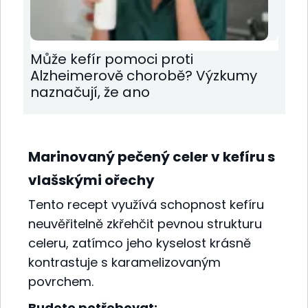
Může kefír pomoci proti
Alzheimerově chorobě? Výzkumy
naznačují, že ano
Marinovaný pečený celer v kefíru s
vlašskými ořechy
Tento recept využívá schopnost kefíru
neuvěřitelně zkřehčit pevnou strukturu
celeru, zatímco jeho kyselost krásně
kontrastuje s karamelizovaným
povrchem.
Budete potřebovat: