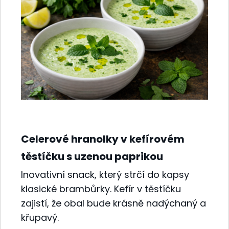
Celerové hranolky v kefírovém
těstíčku s uzenou paprikou
Inovativní snack, který strčí do kapsy
klasické brambůrky. Kefír v těstíčku
zajistí, že obal bude krásně nadýchaný a
křupavý.