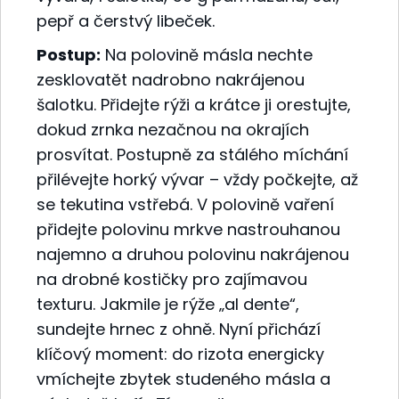
pepř a čerstvý libeček.
Postup:
Na polovině másla nechte
zesklovatět nadrobno nakrájenou
šalotku. Přidejte rýži a krátce ji orestujte,
dokud zrnka nezačnou na okrajích
prosvítat. Postupně za stálého míchání
přilévejte horký vývar – vždy počkejte, až
se tekutina vstřebá. V polovině vaření
přidejte polovinu mrkve nastrouhanou
najemno a druhou polovinu nakrájenou
na drobné kostičky pro zajímavou
texturu. Jakmile je rýže „al dente“,
sundejte hrnec z ohně. Nyní přichází
klíčový moment: do rizota energicky
vmíchejte zbytek studeného másla a