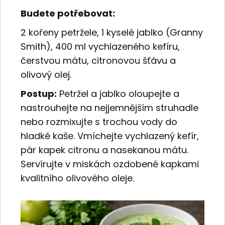
Budete potřebovat:
2 kořeny petržele, 1 kyselé jablko (Granny
Smith), 400 ml vychlazeného kefíru,
čerstvou mátu, citronovou šťávu a
olivový olej.
Postup:
Petržel a jablko oloupejte a
nastrouhejte na nejjemnějším struhadle
nebo rozmixujte s trochou vody do
hladké kaše. Vmíchejte vychlazený kefír,
pár kapek citronu a nasekanou mátu.
Servírujte v miskách ozdobené kapkami
kvalitního olivového oleje.