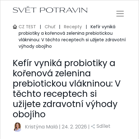
CZ TEST
|
Chuť
|
Recepty
|
Kefír vyniká
probiotiky a kořenová zelenina prebiotickou
vlákninou: V těchto receptech si užijete zdravotní
výhody obojího
Kefír vyniká probiotiky a
kořenová zelenina
prebiotickou vlákninou: V
těchto receptech si
užijete zdravotní výhody
obojího
Sdílet
Kristýna Malá
|
24. 2. 2026 |