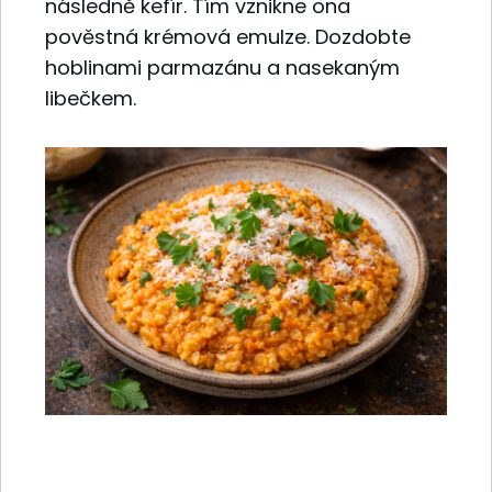
následně kefír. Tím vznikne ona
pověstná krémová emulze. Dozdobte
hoblinami parmazánu a nasekaným
libečkem.