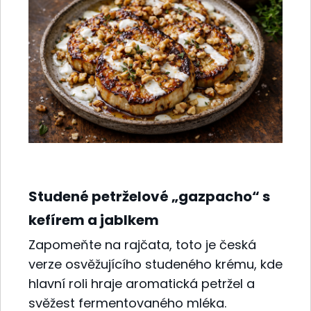
Studené petrželové „gazpacho“ s
kefírem a jablkem
Zapomeňte na rajčata, toto je česká
verze osvěžujícího studeného krému, kde
hlavní roli hraje aromatická petržel a
svěžest fermentovaného mléka.