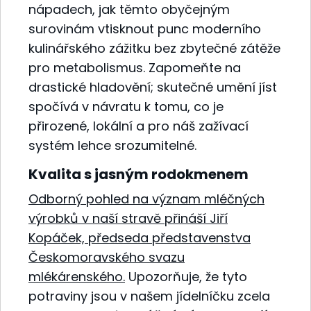
nápadech, jak těmto obyčejným
surovinám vtisknout punc moderního
kulinářského zážitku bez zbytečné zátěže
pro metabolismus. Zapomeňte na
drastické hladovění; skutečné umění jíst
spočívá v návratu k tomu, co je
přirozené, lokální a pro náš zažívací
systém lehce srozumitelné.
Kvalita s jasným rodokmenem
Odborný pohled na význam mléčných
výrobků v naší stravě přináší Jiří
Kopáček, předseda představenstva
Českomoravského svazu
mlékárenského.
Upozorňuje, že tyto
potraviny jsou v našem jídelníčku zcela