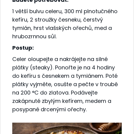
1 větší bulvu celeru, 300 ml plnotučného
kefíru, 2 stroužky česneku, čerstvý
tymián, hrst vlašských ořechů, med a
hrubozrnnou sůl.
Postup:
Celer oloupejte a nakrájejte na silné
plátky (steaky). Ponořte je na 4 hodiny
do kefíru s česnekem a tymiánem. Poté
plátky vyjměte, osušte a pečte v troubě
na 200 °C do zlatova. Podávejte
zakápnuté zbylým kefírem, medem a
posypané drcenými ořechy.