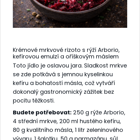
Krémové mrkvové rizoto s rýží Arborio,
kefírovou emulzí a oříškovým máslem
Toto jídlo je oslavou jara. Sladkost mrkve
se zde potkává s jemnou kyselinkou
kefíru a bohatostí másla, což vytváří
dokonalý gastronomický zážitek bez
pocitu těžkosti.
Budete potřebovat:
250 g rýže Arborio,
4 střední mrkve, 200 ml hustého kefíru,
80 g kvalitního másla, 1 litr zeleninového
vývaru, 1 šalotku, 50 g parmazánu, sůl,