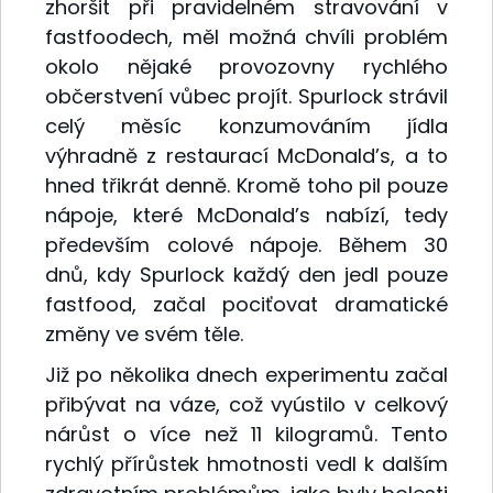
zhoršit při pravidelném stravování v
fastfoodech, měl možná chvíli problém
okolo nějaké provozovny rychlého
občerstvení vůbec projít. Spurlock strávil
celý měsíc konzumováním jídla
výhradně z restaurací McDonald’s, a to
hned třikrát denně. Kromě toho pil pouze
nápoje, které McDonald’s nabízí, tedy
především colové nápoje. Během 30
dnů, kdy Spurlock každý den jedl pouze
fastfood, začal pociťovat dramatické
změny ve svém těle.
Již po několika dnech experimentu začal
přibývat na váze, což vyústilo v celkový
nárůst o více než 11 kilogramů. Tento
rychlý přírůstek hmotnosti vedl k dalším