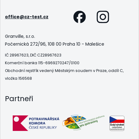
office@cz-test.cz
Granville, s.r.o.
Počernická 272/96, 108 00 Praha 10 - Malešice
IČ 28967623, DIČ CZ28967623
Komerční banka 115-6969270247/0100
Obchodní rejstřík vedený Městským soudem v Praze, oddíl C,
vložka 156568
Partneři