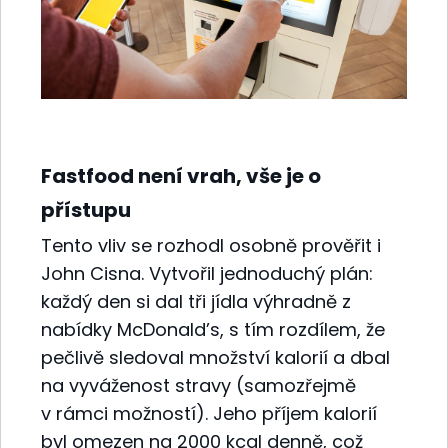
Fastfood není vrah, vše je o
přístupu
Tento vliv se rozhodl osobně prověřit i
John Cisna. Vytvořil jednoduchý plán:
každý den si dal tři jídla výhradně z
nabídky McDonald’s, s tím rozdílem, že
pečlivě sledoval množství kalorií a dbal
na vyváženost stravy (samozřejmě
v rámci možností). Jeho příjem kalorií
byl omezen na 2000 kcal denně, což