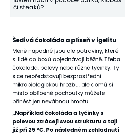
luštěninách v podobě párků, klobás
či steaků?
Šedivá čokoláda a plíseň v igelitu
Méně nápadné jsou ale potraviny, které
si lidé do boxů objednávají běžně. Třeba
čokoláda, polevy nebo různé tyčinky. Ty
sice nepředstavují bezprostřední
mikrobiologickou hrozbu, ale domů si
místo oblíbené pochoutky můžete
přinést jen nevábnou hmotu.
„Například čokoláda a tyčinky s
polevou ztrácejí svou strukturu a tají
již při 25 °C. Po následném zchladnutí