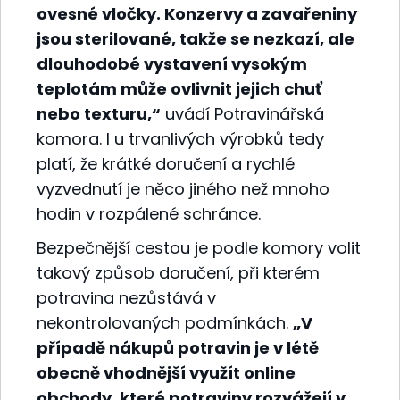
ovesné vločky. Konzervy a zavařeniny
jsou sterilované, takže se nezkazí, ale
dlouhodobé vystavení vysokým
teplotám může ovlivnit jejich chuť
nebo texturu,“
uvádí Potravinářská
komora. I u trvanlivých výrobků tedy
platí, že krátké doručení a rychlé
vyzvednutí je něco jiného než mnoho
hodin v rozpálené schránce.
Bezpečnější cestou je podle komory volit
takový způsob doručení, při kterém
potravina nezůstává v
nekontrolovaných podmínkách.
„V
případě nákupů potravin je v létě
obecně vhodnější využít online
obchody, které potraviny rozvážejí v