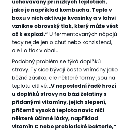
uchovávány při nízkých teplotách,
jako je například kombucha. Teplo v
boxu v nich aktivuje kvasinky a v lahvi
vznikne obrovský tlak, který může vést
až k explozi.“
U fermentovaných nápojů
tedy nejde jen o chuť nebo konzistenci,
ale i o tlak v obalu.
Podobný problém se týká doplňků
stravy. Ty sice bývají často vnímány jako
běžná zásilka, ale některé formy jsou na
teplotu citlivé. „
V neposlední řadě hrozí
u doplňků stravy na bázi želatiny s
přidanými vitamíny, jejich slepení,
přičemž vysoká teplota navíc ničí
některé účinné látky, například
vitamín C nebo probiotické bakterie,“