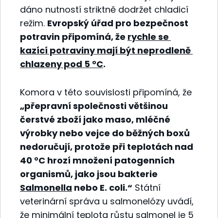
dáno nutností striktně dodržet chladicí
režim.
Evropský úřad pro bezpečnost
potravin připomíná, že
rychle se
kazící potraviny mají být neprodleně
chlazeny pod 5 °C
.
Komora v této souvislosti připomíná, že
„přepravní společnosti většinou
čerstvé zboží jako maso, mléčné
výrobky nebo vejce do běžných boxů
nedoručují, protože při teplotách nad
40 °C hrozí množení patogenních
organismů, jako jsou bakterie
Salmonella
nebo E. coli.“
Státní
veterinární správa u salmonelózy uvádí,
že minimální teplota růstu salmonel je 5