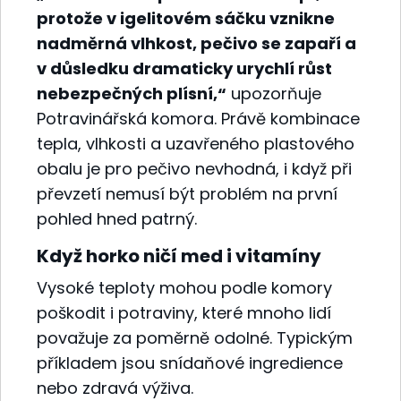
protože v igelitovém sáčku vznikne
nadměrná vlhkost, pečivo se zapaří a
v důsledku dramaticky urychlí růst
nebezpečných plísní,“
upozorňuje
Potravinářská komora. Právě kombinace
tepla, vlhkosti a uzavřeného plastového
obalu je pro pečivo nevhodná, i když při
převzetí nemusí být problém na první
pohled hned patrný.
Když horko ničí med i vitamíny
Vysoké teploty mohou podle komory
poškodit i potraviny, které mnoho lidí
považuje za poměrně odolné. Typickým
příkladem jsou snídaňové ingredience
nebo zdravá výživa.