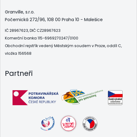
Granville, s.r.o.
Počernická 272/96, 108 00 Praha 10 - Malešice
IČ 28967623, DIČ CZ28967623
Komerční banka 115-6969270247/0100
Obchodní rejstřík vedený Městským soudem v Praze, oddíl C,
vložka 156568
Partneři