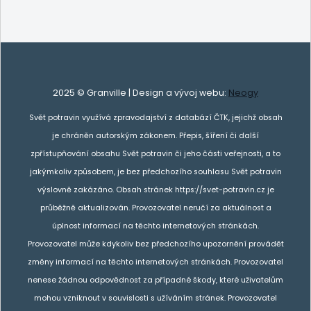
2025 © Granville | Design a vývoj webu:
Neogy
Svět potravin využívá zpravodajství z databází ČTK, jejichž obsah
je chráněn autorským zákonem. Přepis, šíření či další
zpřístupňování obsahu Svět potravin či jeho části veřejnosti, a to
jakýmkoliv způsobem, je bez předchozího souhlasu Svět potravin
výslovně zakázáno. Obsah stránek https://svet-potravin.cz je
průběžně aktualizován. Provozovatel neručí za aktuálnost a
úplnost informací na těchto internetových stránkách.
Provozovatel může kdykoliv bez předchozího upozornění provádět
změny informací na těchto internetových stránkách. Provozovatel
nenese žádnou odpovědnost za případné škody, které uživatelům
mohou vzniknout v souvislosti s užíváním stránek. Provozovatel