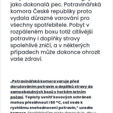
jako dokonalá pec. Potravinářská
komora České republiky proto
vydala důrazné varování pro
všechny spotřebitele. Pobyt v
rozpáleném boxu totiž citlivější
potraviny i doplňky stravy
spolehlivě zničí, a v některých
případech může dokonce ohrozit
vaše zdraví.
„
Potravinářská komora varuje před
doručováním potravin a doplňků stravy do
samoobslužných boxů v horkém letním
počasí
. Teploty uvnitř kovových schránek
mohou přesáhnout i 50 °C, což vede k
rychlému znehodnocení potravin,“ uvedla
komora.
Spotřebitelům proto doporučuje, aby v