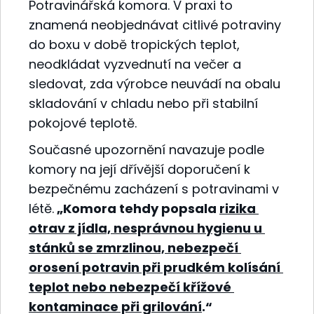
Potravinářská komora. V praxi to
znamená neobjednávat citlivé potraviny
do boxu v době tropických teplot,
neodkládat vyzvednutí na večer a
sledovat, zda výrobce neuvádí na obalu
skladování v chladu nebo při stabilní
pokojové teplotě.
Současné upozornění navazuje podle
komory na její dřívější doporučení k
bezpečnému zacházení s potravinami v
létě.
„Komora tehdy popsala
rizika
otrav z jídla, nesprávnou hygienu u
stánků se zmrzlinou, nebezpečí
orosení potravin při prudkém kolísání
teplot nebo nebezpečí křížové
kontaminace při grilování
.“