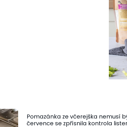
Pomazánka ze včerejška nemusí bý
července se zpřísnila kontrola lister