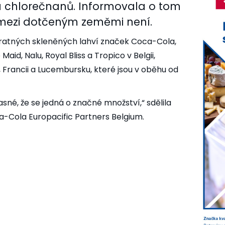
hlorečnanů. Informovala o tom
mezi dotčeným zeměmi není.
vratných skleněných lahví značek Coca-Cola,
Maid, Nalu, Royal Bliss a Tropico v Belgii,
, Francii a Lucembursku, které jsou v oběhu od
asné, že se jedná o značné množství,“ sdělila
-Cola Europacific Partners Belgium.