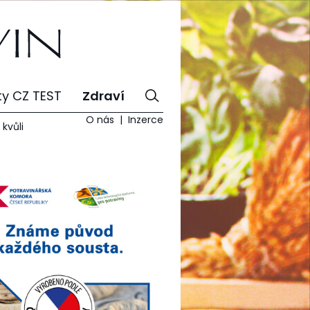
ty CZ TEST
Zdraví
O nás
Inzerce
kvůli