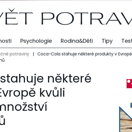
osti
Psychologie
Rodina&Děti
Tipy
Tes
čné potraviny
|
Coca-Cola stahuje některé produkty v Evropě 
nů
stahuje některé
Evropě kvůli
nožství
ů