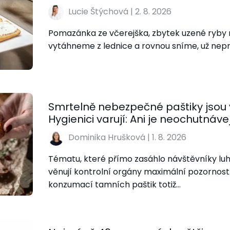
Lucie Štýchová
|
2. 8. 2026
Pomazánka ze včerejška, zbytek uzené ryby n
vytáhneme z lednice a rovnou sníme, už nep
Smrtelně nebezpečné paštiky jsou v
Hygienici varují: Ani je neochutnáve
Dominika Hrušková
|
1. 8. 2026
Tématu, které přímo zasáhlo návštěvníky luh
věnují kontrolní orgány maximální pozornost.
konzumací tamních paštik totiž…