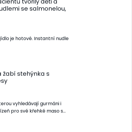
entů tvořily děti a
nudlemi se salmonelou,
ídlo je hotové. Instantní nudle
 žabí stehýnka s
esy
erou vyhledávají gurmáni i
přízeň pro své křehké maso s…