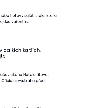
ebo hotový salát. Jídla, která
rojdou vařením…
 dalších šaržích.
jte
ačovického Hotelu Litovel,
 Oficiální výstraha před