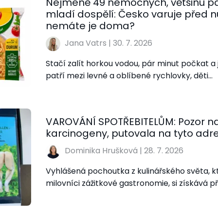
Nejméně 49 nemocných, většinu paci
mladí dospělí: Česko varuje před 
nemáte je doma?
Jana Vatrs
|
30. 7. 2026
Stačí zalít horkou vodou, pár minut počkat a j
patří mezi levné a oblíbené rychlovky, děti…
VAROVÁNÍ SPOTŘEBITELŮM: Pozor na
karcinogeny, putovala na tyto adr
Dominika Hrušková
|
28. 7. 2026
Vyhlášená pochoutka z kulinářského světa, kt
milovníci zážitkové gastronomie, si získává 