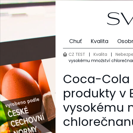
Chuť
Kvalita
Osobn
CZ TEST
|
Kvalita
|
Nebezpe
vysokému množství chlorečna
Coca-Cola 
produkty v 
vysokému m
chlorečnan