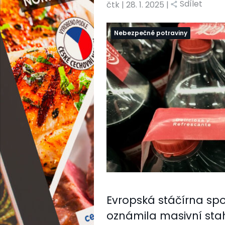
Sdílet
čtk
|
28. 1. 2025 |
Nebezpečné potraviny
Evropská stáčírna spo
oznámila masivní stah