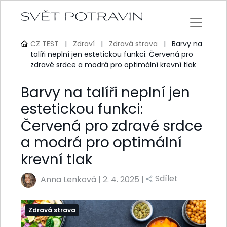
CZ TEST
|
Zdraví
|
Zdravá strava
|
Barvy na
talíři neplní jen estetickou funkci: Červená pro
zdravé srdce a modrá pro optimální krevní tlak
Barvy na talíři neplní jen
estetickou funkci:
Červená pro zdravé srdce
a modrá pro optimální
krevní tlak
Sdílet
Anna Lenková
|
2. 4. 2025 |
Zdravá strava