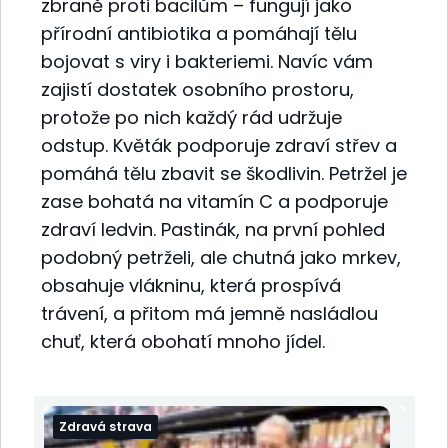
zbraně proti bacilům – fungují jako
přírodní antibiotika a pomáhají tělu
bojovat s viry i bakteriemi. Navíc vám
zajistí dostatek osobního prostoru,
protože po nich každý rád udržuje
odstup. Květák podporuje zdraví střev a
pomáhá tělu zbavit se škodlivin. Petržel je
zase bohatá na vitamín C a podporuje
zdraví ledvin. Pastinák, na první pohled
podobný petrželi, ale chutná jako mrkev,
obsahuje vlákninu, která prospívá
trávení, a přitom má jemně nasládlou
chuť, která obohatí mnoho jídel.
Zdravá strava