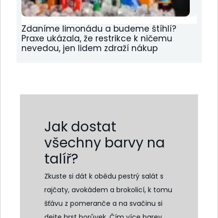
Zdaníme limonádu a budeme štíhlí?
Praxe ukázala, že restrikce k ničemu
nevedou, jen lidem zdraží nákup
Jak dostat
všechny barvy na
talíř?
Zkuste si dát k obědu pestrý salát s
rajčaty, avokádem a brokolicí, k tomu
šťávu z pomeranče a na svačinu si
dejte hrst borůvek. Čím více barev,