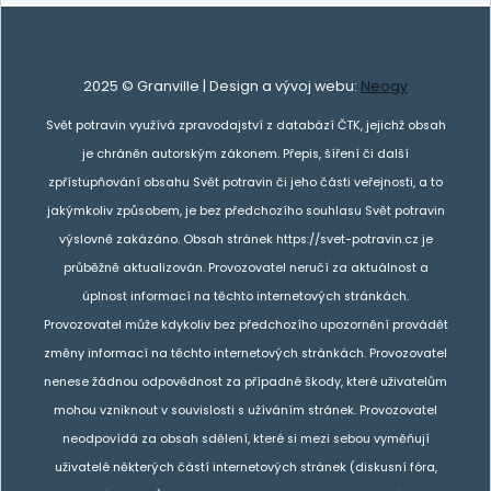
2025 © Granville | Design a vývoj webu:
Neogy
Svět potravin využívá zpravodajství z databází ČTK, jejichž obsah
je chráněn autorským zákonem. Přepis, šíření či další
zpřístupňování obsahu Svět potravin či jeho části veřejnosti, a to
jakýmkoliv způsobem, je bez předchozího souhlasu Svět potravin
výslovně zakázáno. Obsah stránek https://svet-potravin.cz je
průběžně aktualizován. Provozovatel neručí za aktuálnost a
úplnost informací na těchto internetových stránkách.
Provozovatel může kdykoliv bez předchozího upozornění provádět
změny informací na těchto internetových stránkách. Provozovatel
nenese žádnou odpovědnost za případné škody, které uživatelům
mohou vzniknout v souvislosti s užíváním stránek. Provozovatel
neodpovídá za obsah sdělení, které si mezi sebou vyměňují
uživatelé některých částí internetových stránek (diskusní fóra,