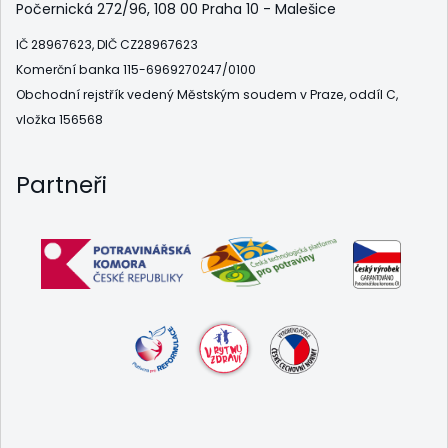
Počernická 272/96, 108 00 Praha 10 - Malešice
IČ 28967623, DIČ CZ28967623
Komerční banka 115-6969270247/0100
Obchodní rejstřík vedený Městským soudem v Praze, oddíl C,
vložka 156568
Partneři