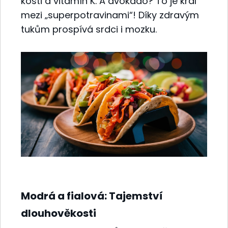
kosti a vitamín K. A avokádo? To je král
mezi „superpotravinami“! Díky zdravým
tukům prospívá srdci i mozku.
Modrá a fialová: Tajemství
dlouhověkosti