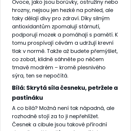
Ovoce, jako jsou borůvky, ostružiny nebo
hrozny, nejsou jen hezké na pohled, ale
taky dělají divy pro zdraví. Díky silným
antioxidantům zpomalují stárnutí,
podporují mozek a pomáhají s pamětí. K
tomu prospívají cévám a udržují krevní
tlak v normě. Takže až budete přemýšlet,
co zobat, klidně sáhněte po něčem
tmavě modrém – kromě plesnivého
sýra, ten se nepočítá.
Bílá: Skrytá síla česneku, petržele a
pastináku
A co bílá? Možná není tak nápadná, ale
rozhodně stojí za to ji nepřehlížet.
Česnek a cibule jsou takové přírodní