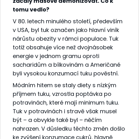
začaly masově démonizovat. Co k
tomu vedlo?
V 80. letech minulého století, především
v USA, byl tuk označen jako hlavní viník
nárůstu obezity v rámci populace. Tuk
totiž obsahuje více než dvojnásobek
energie v jednom gramu oproti
sacharidům a bílkovinám a Američané
byli vysokou konzumací tuku pověstní.
Módním hitem se staly diety s nízkým
příjmem tuku, vzrostla poptávka po
potravinách, které mají minimum tuku.
Tuk v potravinách i stravě však musel
být – a obvykle také byl – něčím
nahrazen. V důsledku těchto změn došlo
ke zvýšení konzumace cukrů, hlavně