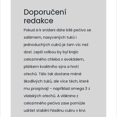
Doporučení
redakce
Pokud si k snídani dáte bílé pečivo se
salámem, nasycených tuků i
jednoduchých cukrů je tam víc než
dost. Lepší volbou by byl krajíc
celozrnného chleba s avokádem,
plátkem kvalitního sýra a hrstí
ořechů. Tělo tak dostane méně
škodlivých tuků, ale více těch, které
mu prospívají – například omega 3 z
vlašských ořechů. A vláknina z
celozrnného pečiva zase pomůže
udržet stabilní hladinu cukru v krvi.