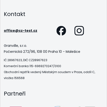
Kontakt
office@cz-test.cz
Granville, s.r.o.
Počernická 272/96, 108 00 Praha 10 - Malešice
IČ 28967623, DIČ CZ28967623
Komerční banka 115-6969270247/0100
Obchodní rejstřík vedený Městským soudem v Praze, oddíl C,
vložka 156568
Partneři