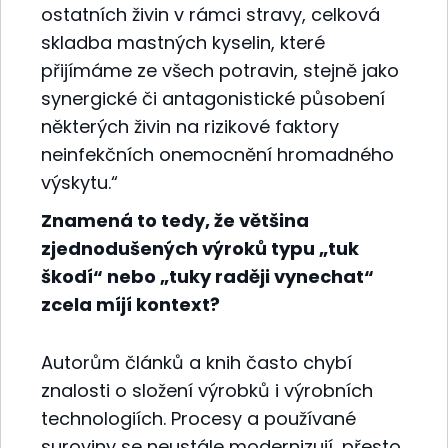
ostatních živin v rámci stravy, celková
skladba mastných kyselin, které
přijímáme ze všech potravin, stejně jako
synergické či antagonistické působení
některých živin na rizikové faktory
neinfekčních onemocnění hromadného
výskytu.“
Znamená to tedy, že většina
zjednodušených výroků typu „tuk
škodí“ nebo „tuky raději vynechat“
zcela míjí kontext?
Autorům článků a knih často chybí
znalosti o složení výrobků i výrobních
technologiích. Procesy a používané
suroviny se neustále modernizují, přesto