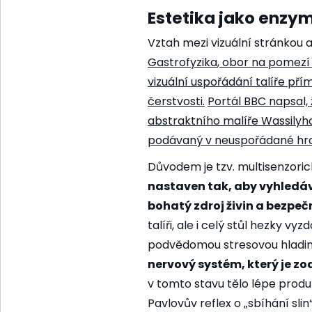
Estetika jako enzym
Vztah mezi vizuální stránkou a 
Gastrofyzika
, obor na pomezí 
vizuální uspořádání talíře pří
čerstvosti.
Portál BBC napsal,
abstraktního malíře Wassilyh
podávaný v neuspořádané hr
Důvodem je tzv. multisenzoric
nastaven tak, aby vyhledáva
bohatý zdroj živin a bezpeč
talíři, ale i celý stůl hezky 
podvědomou stresovou hladi
nervový systém, který je zo
v tomto stavu tělo lépe produk
Pavlovův reflex o „sbíhání slin