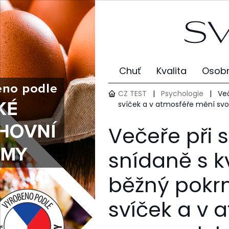
Chuť
Kvalita
Osobn
CZ TEST
|
Psychologie
|
Več
svíček a v atmosféře mění sv
Večeře při 
snídaně s k
běžný pokr
svíček a v 