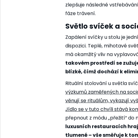
zlepšuje následné vstřebávání ž
fáze trávení.
Světlo svíček a soci
Zapálení svíčky u stolu je jed
dispozici. Teplé, mihotavé sv
má okamžitý vliv na vyplavová
takovém prostředí se zužuje
blízké, čímž dochází k elimi
Rituální stolování u světla sví
výzkumů zaměřených na
soci
věnují se rituálům, vykazují v
Jídlo se v tuto chvíli stává 
přepnout z módu „přežití“ do 
luxusních restauracích hraj
tlumené – vše směřuje k to