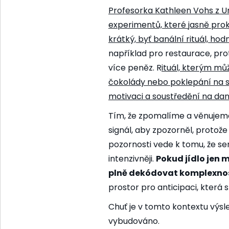
Profesorka
Kathleen Vohs z Un
experimentů, které jasně proka
krátký, byť banální rituál, hodn
například pro restaurace, prot
více peněz. R
ituál, kterým mů
čokolády nebo poklepání na sk
motivaci
a soustředění na dan
Tím, že zpomalíme a věnujem
signál, aby zpozorněl, protože
pozornosti vede k tomu, že 
intenzivněji.
Pokud jídlo jen
plně dekódovat komplexnos
prostor pro anticipaci, která
Chuť je v tomto kontextu výsl
vybudováno.