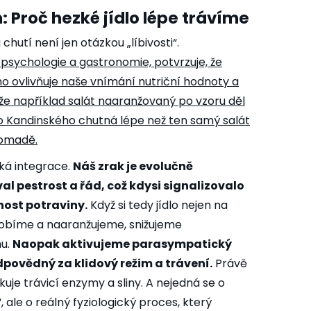
: Proč hezké jídlo lépe trávíme
chutí není jen otázkou „líbivosti“.
psychologie a gastronomie, potvrzuje, že
mo ovlivňuje naše vnímání nutriční hodnoty a
že například salát naaranžovaný po vzoru děl
o Kandinského chutná lépe než ten samý salát
omadě.
ká integrace.
Náš zrak je evolučně
l pestrost a řád, což kdysi signalizovalo
nost potraviny.
Když si tedy jídlo nejen na
vyzdobíme a naaranžujeme, snižujeme
nu.
Naopak aktivujeme parasympatický
dpovědný za klidový režim a trávení.
Právě
uje trávicí enzymy a sliny. A nejedná se o
“, ale o reálný fyziologický proces, který