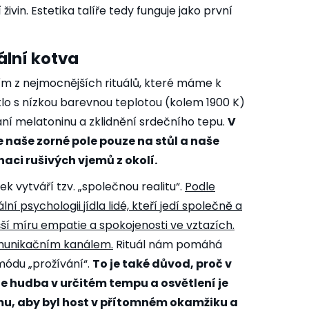
ivin. Estetika talíře tedy funguje jako první
ální kotva
ním z nejmocnějších rituálů, které máme k
ětlo s nízkou barevnou teplotou (kolem 1900 K)
ní melatoninu a zklidnění srdečního tepu.
V
 naše zorné pole pouze na stůl a naše
naci rušivých vjemů z okolí.
ček vytváří tzv. „společnou realitu“.
Podle
ální psychologii jídla
lidé, kteří jedí společně a
yšší míru empatie a spokojenosti ve vztazích.
komunikačním kanálem.
Rituál nám pomáhá
módu „prožívání“.
To je také důvod, proč v
e hudba v určitém tempu a osvětlení je
mu, aby byl host v přítomném okamžiku a