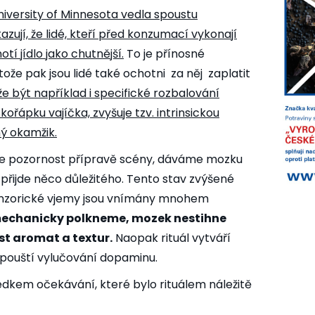
iversity of Minnesota
vedla spoustu
zují, že lidé, kteří před konzumací vykonají
otí jídlo jako chutnější.
To je přínosné
ože pak jsou lidé také ochotni
za něj
zaplatit
že být například i specifické rozbalování
ořápku vajíčka, zvyšuje tzv.
intrinsickou
ý okamžik.
e pozornost přípravě scény, dáváme mozku
 přijde něco důležitého. Tento stav zvýšené
senzorické vjemy jsou vnímány mnohem
 mechanicky polkneme, mozek nestihne
t aromat a textur.
Naopak rituál vytváří
 spouští vylučování dopaminu.
edkem očekávání, které bylo rituálem náležitě