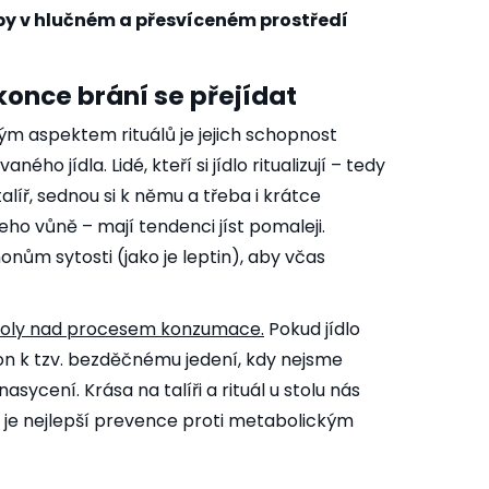
 by v hlučném a přesvíceném prostředí
once brání se přejídat
vým aspektem rituálů je jejich schopnost
o jídla. Lidé, kteří si jídlo ritualizují – tedy
talíř, sednou si k němu a třeba i krátce
ho vůně – mají tendenci jíst pomaleji.
ům sytosti (jako je leptin), aby včas
ntroly nad procesem konzumace
.
Pokud jídlo
n k tzv. bezděčnému jedení, kdy nejsme
asycení. Krása na talíři a rituál u stolu nás
 je nejlepší prevence proti metabolickým