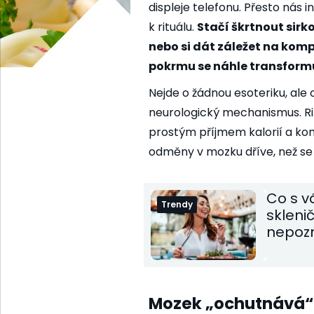
displeje telefonu. Přesto nás 
k rituálu.
Stačí škrtnout sirk
nebo si dát záležet na kompo
pokrmu se náhle transformu
Nejde o žádnou esoteriku, ale
neurologický mechanismus. Ritu
prostým příjmem kalorií a ko
odměny v mozku dříve, než se
Co s v
Trendy
skleni
nepoz
Mozek „ochutnává“ 