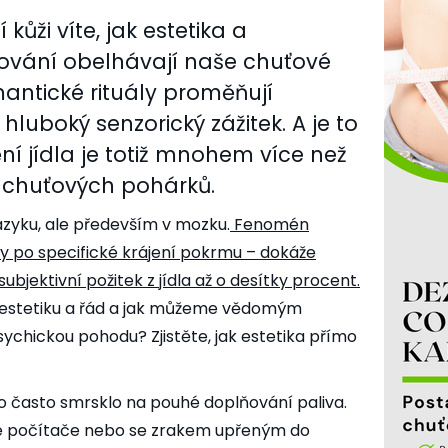
kůži víte, jak estetika a
ování obelhávají naše chuťové
antické rituály proměňují
hluboký senzorický zážitek. A je to
ní jídla je totiž mnohem více než
h chuťových pohárků.
jazyku, ale především v mozku.
Fenomén
čky po specifické krájení pokrmu – dokáže
subjektivní požitek z jídla až o desítky procent.
estetiku a řád a jak můžeme vědomým
psychickou pohodu? Zjistěte, jak estetika přímo
o často smrsklo na pouhé doplňování paliva.
ce počítače nebo se zrakem upřeným do