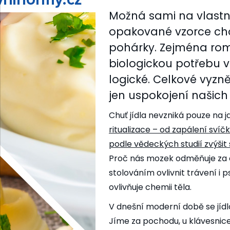
Možná sami na vlastní 
opakované vzorce ch
pohárky. Zejména rom
biologickou potřebu v 
logické. Celkové vyzně
jen uspokojení našic
Chuť jídla nevzniká pouze na 
ritualizace – od zapálení sví
podle vědeckých studií
zvýšit 
Proč nás mozek odměňuje za 
stolováním ovlivnit trávení i 
ovlivňuje chemii těla.
V dnešní moderní době se jídl
Jíme za pochodu, u klávesni