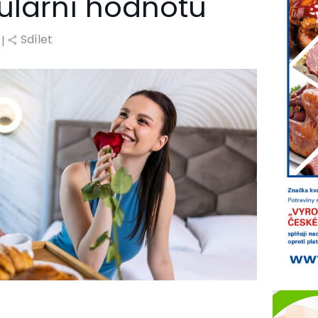
ulární hodnotu
Sdílet
 |