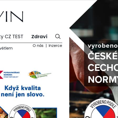
ty CZ TEST
Zdraví
O nás
Inzerce
světlem