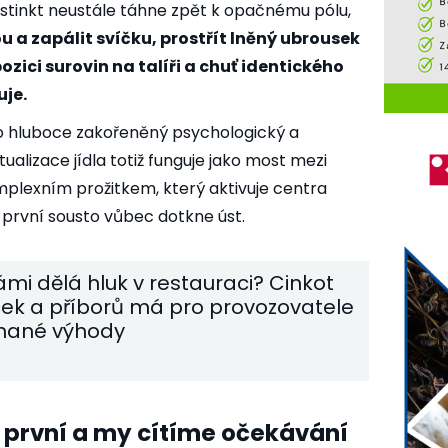
instinkt neustále táhne zpět k opačnému pólu,
ou a zapálit svíčku, prostřít lněný ubrousek
zici surovin na talíři a chuť identického
je.
 o hluboce zakořeněný psychologický a
alizace jídla totiž funguje jako most mezi
mplexním prožitkem, který aktivuje centra
 první sousto vůbec dotkne úst.
ámi dělá hluk v restauraci? Cinkot
ček a příborů má pro provozovatele
nané výhody
první a my cítíme očekávání