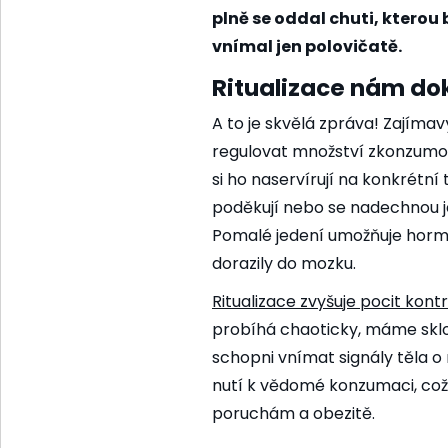
plně se oddal chuti, kterou
vnímal jen polovičatě.
Ritualizace nám dok
A to je skvělá zpráva! Zajíma
regulovat množství zkonzumovanéh
si ho naservírují na konkrétní 
poděkují nebo se nadechnou je
Pomalé jedení umožňuje hormon
dorazily do mozku.
Ritualizace zvyšuje pocit ko
probíhá chaoticky, máme sklo
schopni vnímat signály těla o n
nutí k vědomé konzumaci, což
poruchám a obezitě.