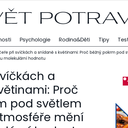
osti
Psychologie
Rodina&Děti
Tipy
Tes
eře při svíčkách a snídaně s květinami: Proč běžný pokrm pod 
ou molekulární hodnotu
svíčkách a
větinami: Proč
m pod světlem
atmosféře mění