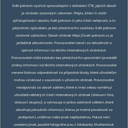
Svět potravin využívá zpravodajství z databází ČTK, jejichž obsah
je chráněn autorským zákonem. Přepis, šíření či další
zpřístupňování obsahu Svět potravin či jeho části veřejnosti, a to
jakýmkoliv způsobem, je bez předchozího souhlasu Svět potravin
výslovně zakázáno. Obsah stránek https://svet-potravin.cz je
průběžně aktualizován. Provozovatel neručí za aktuálnost a
úplnost informací na těchto internetových stránkách.
Provozovatel může kdykoliv bez předchozího upozornění provádět
změny informací na těchto internetových stránkách. Provozovatel
nenese žádnou odpovědnost za případné škody, které uživatelům
mohou vzniknout v souvislosti s užíváním stránek. Provozovatel
neodpovídá za obsah sdělení, které si mezi sebou vyměňují
uživatelé některých částí internetových stránek (diskusní fóra,
diskusní skupiny), a vyhrazuje si právo odstranit sdělení, které
obsahuje jakoukoliv informaci, kterou je možné považovat za
protiprávní, urážlivou nebo jinak nepřijatelnou. Pokud není
uvedeno jinak, použité fotografie jsou z fotobanky Shutterstock.