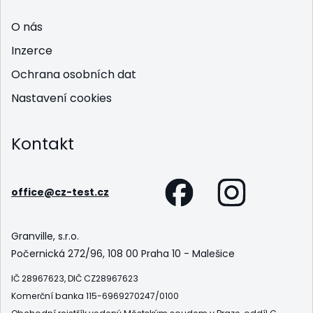
O nás
Inzerce
Ochrana osobních dat
Nastavení cookies
Kontakt
office@cz-test.cz
Granville, s.r.o.
Počernická 272/96, 108 00 Praha 10 - Malešice
IČ 28967623, DIČ CZ28967623
Komerční banka 115-6969270247/0100