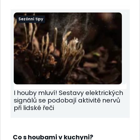
Sezónní tipy
I houby mluví! Sestavy elektrických
signálů se podobají aktivitě nervů
při lidské řeči
Co s houbami v kuchyni?