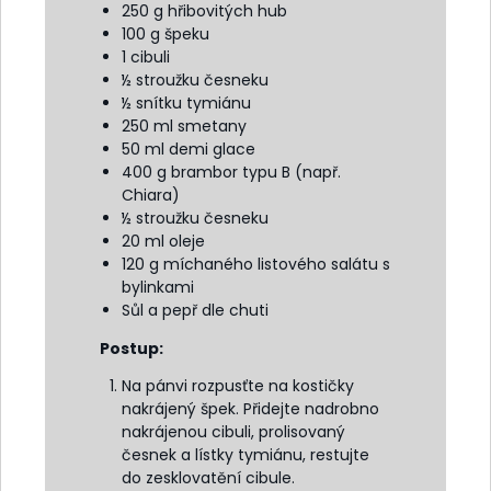
250 g hřibovitých hub
100 g špeku
1 cibuli
½ stroužku česneku
½ snítku tymiánu
250 ml smetany
50 ml demi glace
400 g brambor typu B (např.
Chiara)
½ stroužku česneku
20 ml oleje
120 g míchaného listového salátu s
bylinkami
Sůl a pepř dle chuti
Postup:
Na pánvi rozpusťte na kostičky
nakrájený špek. Přidejte nadrobno
nakrájenou cibuli, prolisovaný
česnek a lístky tymiánu, restujte
do zesklovatění cibule.