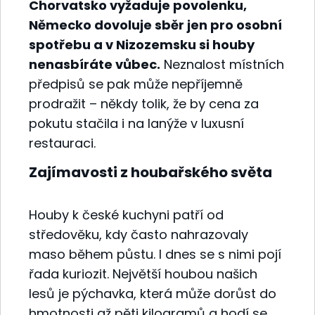
Chorvatsko vyžaduje povolenku,
Německo dovoluje sběr jen pro osobní
spotřebu a v Nizozemsku si houby
nenasbíráte vůbec.
Neznalost místních
předpisů se pak může nepříjemně
prodražit – někdy tolik, že by cena za
pokutu stačila i na lanýže v luxusní
restauraci.
Zajímavosti z houbařského světa
Houby k české kuchyni patří od
středověku, kdy často nahrazovaly
maso během půstu. I dnes se s nimi pojí
řada kuriozit. Největší houbou našich
lesů je pýchavka, která může dorůst do
hmotnosti až pěti kilogramů a hodí se