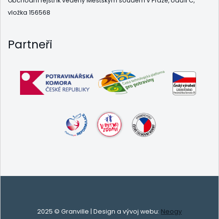
Obchodní rejstřík vedený Městským soudem v Praze, oddíl C,
vložka 156568
Partneři
2025 © Granville | Design a vývoj webu:
Neogy