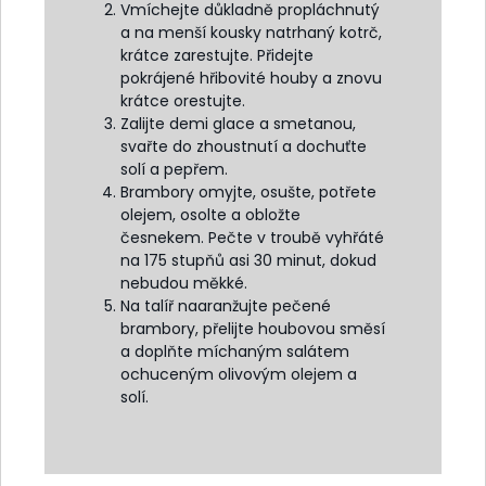
Vmíchejte důkladně propláchnutý
a na menší kousky natrhaný kotrč,
krátce zarestujte. Přidejte
pokrájené hřibovité houby a znovu
krátce orestujte.
Zalijte demi glace a smetanou,
svařte do zhoustnutí a dochuťte
solí a pepřem.
Brambory omyjte, osušte, potřete
olejem, osolte a obložte
česnekem. Pečte v troubě vyhřáté
na 175 stupňů asi 30 minut, dokud
nebudou měkké.
Na talíř naaranžujte pečené
brambory, přelijte houbovou směsí
a doplňte míchaným salátem
ochuceným olivovým olejem a
solí.