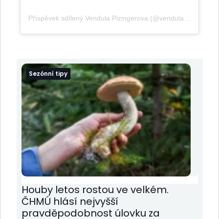
Příspěvek sdílený Vendula Pizingerova (@vendulapizingerova)
Sezónní tipy
Houby letos rostou ve velkém.
ČHMÚ hlásí nejvyšší
pravděpodobnost úlovku za