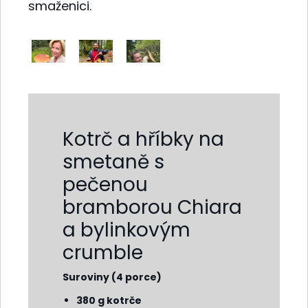
smaženici.
Kotrč a hříbky na
smetaně s
pečenou
bramborou Chiara
a bylinkovým
crumble
Suroviny (4 porce)
380 g kotrče