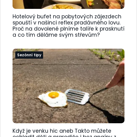
Hotelový bufet na pobytových zájezdech
spouští v našinci reflex pradávného lovu.
Proč na dovolené plníme talíře k prasknutí
a co tím děláme svým střevům?
Sezónní tipy
Když je venku hic aneb Takto můžete
ochladit děti a prarodiče i bez angíny z