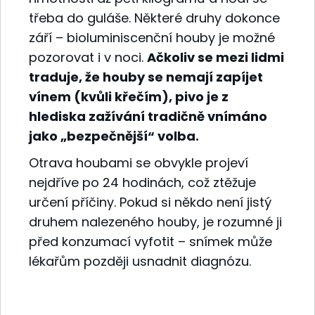
třeba do guláše. Některé druhy dokonce
září – bioluminiscenční houby je možné
pozorovat i v noci.
Ačkoliv se mezi lidmi
traduje, že houby se nemají zapíjet
vínem (kvůli křečím), pivo je z
hlediska zažívání tradičně vnímáno
jako „bezpečnější“ volba.
Otrava houbami se obvykle projeví
nejdříve po 24 hodinách, což ztěžuje
určení příčiny. Pokud si někdo není jistý
druhem nalezeného houby, je rozumné ji
před konzumací vyfotit – snímek může
lékařům později usnadnit diagnózu.