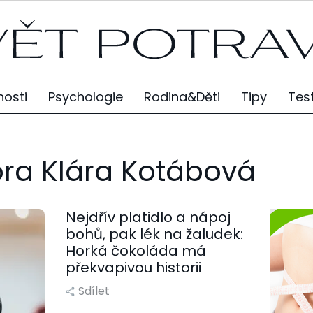
osti
Psychologie
Rodina&Děti
Tipy
Tes
ora Klára Kotábová
Nejdřív platidlo a nápoj
bohů, pak lék na žaludek:
Horká čokoláda má
překvapivou historii
Sdílet