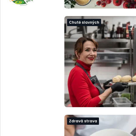
Chutě slavných
Zdravá strava