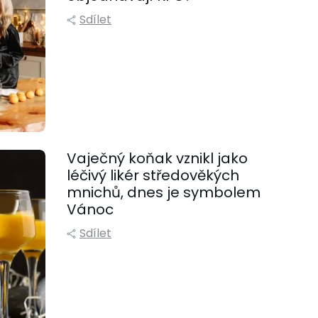
Sdílet
Vaječný koňak vznikl jako
léčivý likér středověkých
mnichů, dnes je symbolem
Vánoc
Sdílet