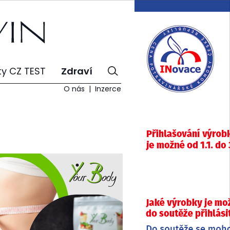
ty CZ TEST
Zdraví
O nás
Inzerce