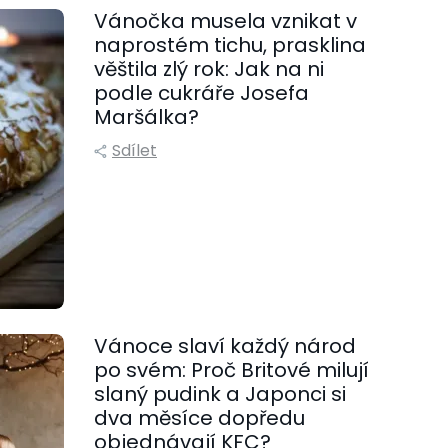
Vánočka musela vznikat v
naprostém tichu, prasklina
věštila zlý rok: Jak na ni
podle cukráře Josefa
Maršálka?
Sdílet
Vánoce slaví každý národ
po svém: Proč Britové milují
slaný pudink a Japonci si
dva měsíce dopředu
objednávají KFC?