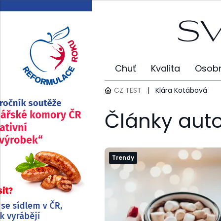
Chuť
Kvalita
Osobn
CZ TEST
|
Klára Kotábová
Články aut
Trendy