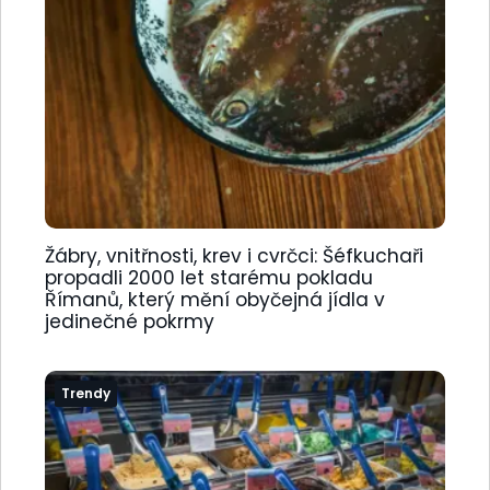
Žábry, vnitřnosti, krev i cvrčci: Šéfkuchaři
propadli 2000 let starému pokladu
Římanů, který mění obyčejná jídla v
jedinečné pokrmy
Trendy