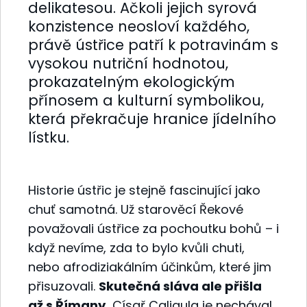
delikatesou. Ačkoli jejich syrová
konzistence neosloví každého,
právě ústřice patří k potravinám s
vysokou nutriční hodnotou,
prokazatelným ekologickým
přínosem a kulturní symbolikou,
která překračuje hranice jídelního
lístku.
Historie ústřic je stejně fascinující jako
chuť samotná. Už starověcí Řekové
považovali ústřice za pochoutku bohů – i
když nevíme, zda to bylo kvůli chuti,
nebo afrodiziakálním účinkům, které jim
přisuzovali.
Skutečná sláva ale přišla
až s Římany.
Císař Caligula je nechával