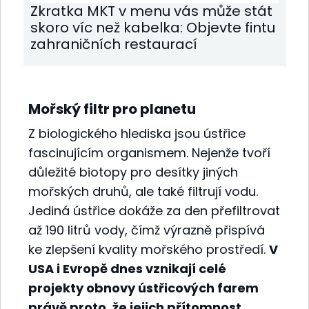
Zkratka MKT v menu vás může stát
skoro víc než kabelka: Objevte fintu
zahraničních restaurací
Mořský filtr pro planetu
Z biologického hlediska jsou ústřice
fascinujícím organismem. Nejenže tvoří
důležité biotopy pro desítky jiných
mořských druhů, ale také filtrují vodu.
Jediná ústřice dokáže za den přefiltrovat
až 190 litrů vody, čímž výrazně přispívá
ke zlepšení kvality mořského prostředí.
V
USA i Evropě dnes vznikají celé
projekty obnovy ústřicových farem
právě proto, že jejich přítomnost