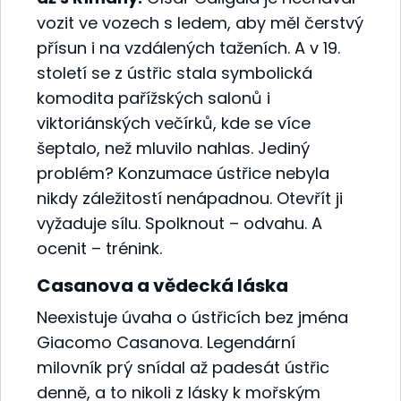
vozit ve vozech s ledem, aby měl čerstvý
přísun i na vzdálených taženích. A v 19.
století se z ústřic stala symbolická
komodita pařížských salonů i
viktoriánských večírků, kde se více
šeptalo, než mluvilo nahlas. Jediný
problém? Konzumace ústřice nebyla
nikdy záležitostí nenápadnou. Otevřít ji
vyžaduje sílu. Spolknout – odvahu. A
ocenit – trénink.
Casanova a vědecká láska
Neexistuje úvaha o ústřicích bez jména
Giacomo Casanova. Legendární
milovník prý snídal až padesát ústřic
denně, a to nikoli z lásky k mořským