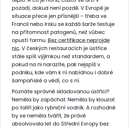
pozadí, dokud není pozdě. V Evropě je
situace přece jen přísnější – třeba ve
Francii nebo Irsku se každá šarže testuje
na přítomnost patogenů, než vůbec
opustí farmu.
Bez certifikace neprojde
nic
. V českých restauracích je ústřice
stále spíš výjimkou než standardem, a
pokud na ni narazíte, pak nejspíš v
podniku, kde vám k ní nabídnou i dobré
šampaňské a vědí, co s ní.
Poznáte správně skladovanou ústřici?
Neměla by zapáchat. Neměla by klouzat
po talíři jako rybniční vodník. A rozhodně
by se neměla tvářit, že právě
absolvovala let do Střední Evropy bez