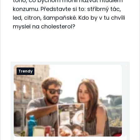
toho, co bychom mohli nazvat rituálem
konzumu. Představte si to: stříbrný tác,
led, citron, šampaňské. Kdo by v tu chvíli
myslel na cholesterol?
Trendy