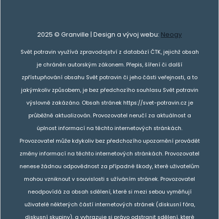
2025 © Granville | Design a vývoj webu:
Neogy
Svět potravin využívá zpravodajství z databází ČTK, jejichž obsah
je chráněn autorským zákonem. Přepis, šíření či další
zpřístupňování obsahu Svět potravin či jeho části veřejnosti, a to
jakýmkoliv způsobem, je bez předchozího souhlasu Svět potravin
výslovně zakázáno. Obsah stránek https://svet-potravin.cz je
průběžně aktualizován. Provozovatel neručí za aktuálnost a
úplnost informací na těchto internetových stránkách.
Provozovatel může kdykoliv bez předchozího upozornění provádět
změny informací na těchto internetových stránkách. Provozovatel
nenese žádnou odpovědnost za případné škody, které uživatelům
mohou vzniknout v souvislosti s užíváním stránek. Provozovatel
neodpovídá za obsah sdělení, které si mezi sebou vyměňují
uživatelé některých částí internetových stránek (diskusní fóra,
diskusní skupiny), a vyhrazuje si právo odstranit sdělení, které