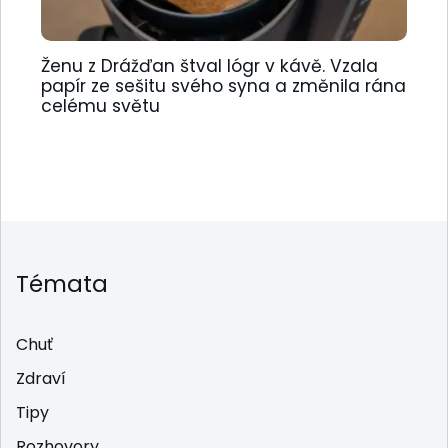
Ženu z Drážďan štval lógr v kávě. Vzala
papír ze sešitu svého syna a změnila rána
celému světu
Témata
Chuť
Zdraví
Tipy
Rozhovory