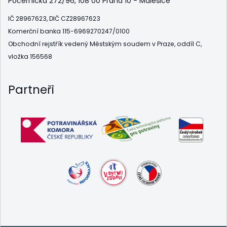
Počernická 272/96, 108 00 Praha 10 - Malešice
IČ 28967623, DIČ CZ28967623
Komerční banka 115-6969270247/0100
Obchodní rejstřík vedený Městským soudem v Praze, oddíl C,
vložka 156568
Partneři