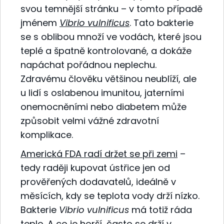
svou temnější stránku – v tomto případě
jménem
Vibrio vulnificus
. Tato bakterie
se s oblibou množí ve vodách, které jsou
teplé a špatně kontrolované, a dokáže
napáchat pořádnou neplechu.
Zdravému člověku většinou neublíží, ale
u lidí s oslabenou imunitou, jaterními
onemocněními nebo diabetem může
způsobit velmi vážné zdravotní
komplikace.
Americká FDA radí držet se při zemi
–
tedy raději kupovat ústřice jen od
prověřených dodavatelů, ideálně v
měsících, kdy se teplota vody drží nízko.
Bakterie
Vibrio vulnificus
má totiž ráda
teplo. A co je horší, často se drží v