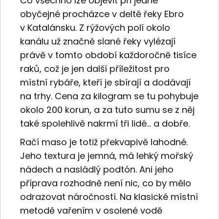
Co všechno lze objevit při jedné
obyčejné procházce v deltě řeky Ebro
v Katalánsku. Z rýžových polí okolo
kanálu už značně slané řeky vylézají
právě v tomto období každoročně tisíce
raků, což je jen další příležitost pro
místní rybáře, kteří je sbírají a dodávají
na trhy. Cena za kilogram se tu pohybuje
okolo 200 korun, a za tuto sumu se z něj
také spolehlivě nakrmí tři lidé… a dobře.
Račí maso je totiž překvapivě lahodné.
Jeho textura je jemná, má lehký mořský
nádech a nasládlý podtón. Ani jeho
příprava rozhodně není nic, co by mělo
odrazovat náročností. Na klasické místní
metodě vařením v osolené vodě