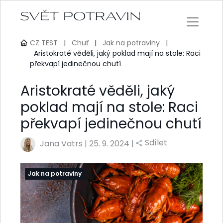
CZ TEST
|
Chuť
|
Jak na potraviny
|
Aristokraté věděli, jaký poklad mají na stole: Raci
překvapí jedinečnou chutí
Aristokraté věděli, jaký
poklad mají na stole: Raci
překvapí jedinečnou chutí
Sdílet
Jana Vatrs
|
25. 9. 2024 |
Jak na potraviny