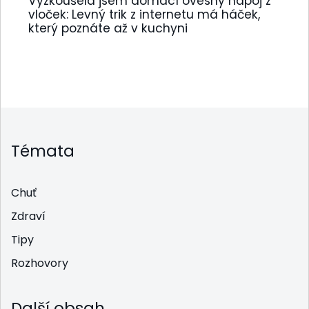
Vyzkoušela jsem domácí ovesný nápoj z
vloček: Levný trik z internetu má háček,
který poznáte až v kuchyni
Témata
Chuť
Zdraví
Tipy
Rozhovory
Další obsah