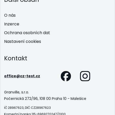
O nás
Inzerce
Ochrana osobních dat
Nastavení cookies
Kontakt
office@cz-test.cz
Granville, s.r.o.
Počernická 272/96, 108 00 Praha 10 - Malešice
IČ 28967623, DIČ CZ28967623
Komerční banka 115-6969270247/0100