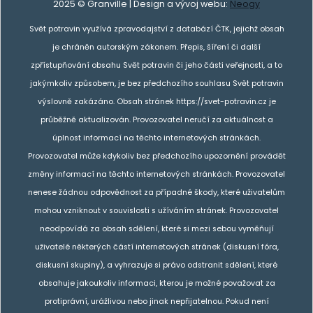
2025 © Granville | Design a vývoj webu:
Neogy
Svět potravin využívá zpravodajství z databází ČTK, jejichž obsah
je chráněn autorským zákonem. Přepis, šíření či další
zpřístupňování obsahu Svět potravin či jeho části veřejnosti, a to
jakýmkoliv způsobem, je bez předchozího souhlasu Svět potravin
výslovně zakázáno. Obsah stránek https://svet-potravin.cz je
průběžně aktualizován. Provozovatel neručí za aktuálnost a
úplnost informací na těchto internetových stránkách.
Provozovatel může kdykoliv bez předchozího upozornění provádět
změny informací na těchto internetových stránkách. Provozovatel
nenese žádnou odpovědnost za případné škody, které uživatelům
mohou vzniknout v souvislosti s užíváním stránek. Provozovatel
neodpovídá za obsah sdělení, které si mezi sebou vyměňují
uživatelé některých částí internetových stránek (diskusní fóra,
diskusní skupiny), a vyhrazuje si právo odstranit sdělení, které
obsahuje jakoukoliv informaci, kterou je možné považovat za
protiprávní, urážlivou nebo jinak nepřijatelnou. Pokud není