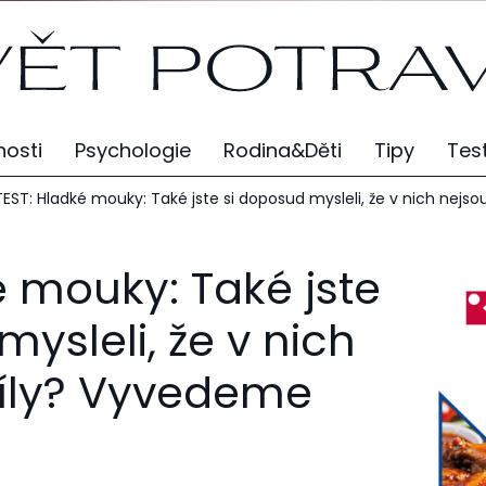
osti
Psychologie
Rodina&Děti
Tipy
Tes
TEST: Hladké mouky: Také jste si doposud mysleli, že v nich nejsou
é mouky: Také jste
ysleli, že v nich
díly? Vyvedeme
u