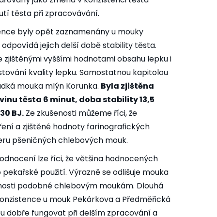
í těsta při zpracovávání.
stence byly opět zaznamenány u mouky
dpovídá jejich delší době stability těsta.
e zjištěnými vyššími hodnotami obsahu lepku i
tování kvality lepku. Samostatnou kapitolou
ladká mouka mlýn Korunka.
Byla zjištěna
inu těsta 6 minut, doba stability 13,5
30 BJ.
Ze zkušenosti můžeme říci, že
ení a zjištěné hodnoty farinografických
teru pšeničných chlebových mouk.
odnocení lze říci, že většina hodnocených
pekařské použití. Výrazně se odlišuje mouka
tnosti podobné chlebovým moukám. Dlouhá
s konzistence u mouk Pekárkova a Předměřická
u dobře fungovat při delším zpracování a