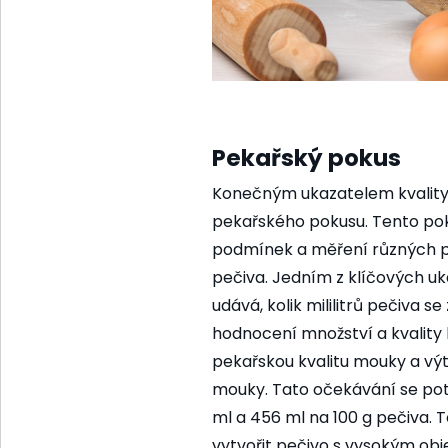
Pekařský pokus
Konečným ukazatelem kvality
pekařského pokusu. Tento pok
podmínek a měření různých pa
pečiva. Jedním z klíčových uk
udává, kolik mililitrů pečiva 
hodnocení množství a kvality 
pekařskou kvalitu mouky a vý
mouky. Tato očekávání se potv
ml a 456 ml na 100 g pečiva.
vytvořit pečivo s vysokým ob