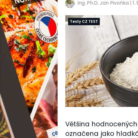
Ing. Ph.D. Jan Pivoňka
|
1.
Testy CZ TEST
Většina hodnocených 
označena jako hladk