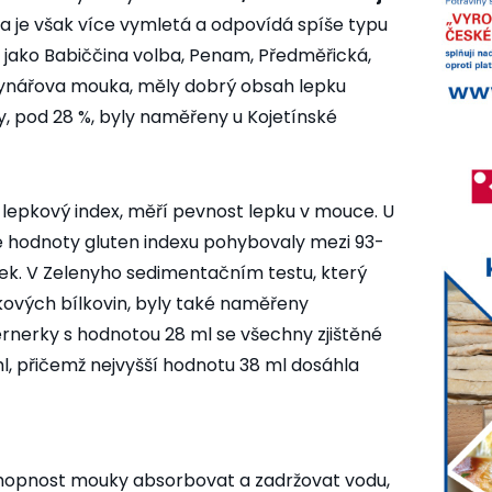
 je však více vymletá a odpovídá spíše typu
 jako Babiččina volba, Penam, Předměřická,
lynářova mouka, měly dobrý obsah lepku
ty, pod 28 %, byly naměřeny u Kojetínské
 lepkový index, měří pevnost lepku v mouce. U
 hodnoty gluten indexu pohybovaly mezi 93-
pek. V Zelenyho sedimentačním testu, který
pkových bílkovin, byly také naměřeny
nerky s hodnotou 28 ml se všechny zjištěné
, přičemž nejvyšší hodnotu 38 ml dosáhla
chopnost mouky absorbovat a zadržovat vodu,