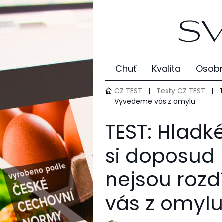
Chuť
Kvalita
Osobn
CZ TEST
|
Testy CZ TEST
|
Vyvedeme vás z omylu
TEST: Hladk
si doposud m
nejsou roz
vás z omyl