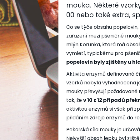
mouka. Některé vzork
00 nebo také extra, spe
Co se týče obsahu popelovin,
zařazení mezi pšeničné mouky
mlýn Korunka, která má obsah
vymletí, typickému pro pšen
popelovin byly zjištěny u 
Aktivita enzymů definovaná 
vzorků nebyla vyhodnocena ja
mouky převyšují požadované m
tak, že
v 10 z 12 případů pře
aktivitou enzymů si však při 
přidáním zdroje enzymů do re
Pekařská síla mouky je určová
Nejvyšší obsah lepku byl zjiš