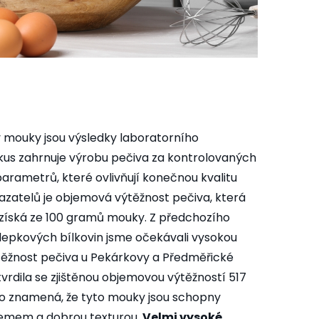
 mouky jsou výsledky laboratorního
us zahrnuje výrobu pečiva za kontrolovaných
rametrů, které ovlivňují konečnou kvalitu
azatelů je objemová výtěžnost pečiva, která
se získá ze 100 gramů mouky. Z předchozího
lepkových bílkovin jsme očekávali vysokou
těžnost pečiva u Pekárkovy a Předměřické
rdila se zjištěnou objemovou výtěžností 517
 To znamená, že tyto mouky jsou schopny
jemem a dobrou texturou.
Velmi vysoké