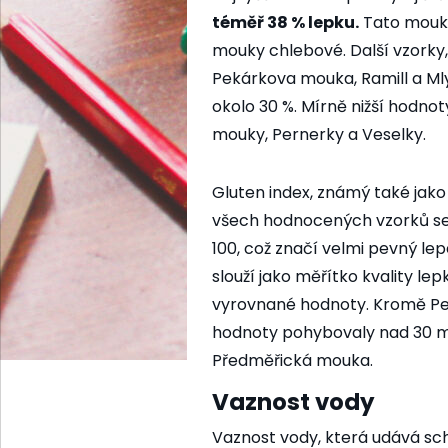
téměř 38 % lepku.
Tato mouka
mouky chlebové. Další vzorky,
Pekárkova mouka, Ramill a M
okolo 30 %. Mírně nižší hodno
mouky, Pernerky a Veselky.
Gluten index, známý také jako
všech hodnocených vzorků se
100, což značí velmi pevný le
slouží jako měřítko kvality le
vyrovnané hodnoty. Kromě Per
hodnoty pohybovaly nad 30 ml
Předměřická mouka.
Vaznost vody
Vaznost vody, která udává s