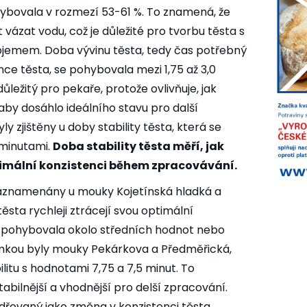
bovala v rozmezí 53-61 %. To znamená, že
ázat vodu, což je důležité pro tvorbu těsta s
jemem. Doba vývinu těsta, tedy čas potřebný
nce těsta, se pohybovala mezi 1,75 až 3,0
ležitý pro pekaře, protože ovlivňuje, jak
aby dosáhlo ideálního stavu pro další
y zjištěny u doby stability těsta, která se
 minutami.
Doba stability těsta měří, jak
timální konzistenci během zpracovávání.
 zaznamenány u mouky Kojetínská hladká a
ěsta rychleji ztrácejí svou optimální
se pohybovala okolo středních hodnot nebo
jimkou byly mouky Pekárkova a Předměřická,
ilitu s hodnotami 7,75 a 7,5 minut. To
tabilnější a vhodnější pro delší zpracování.
adřovaný jako změna v konzistenci těsta