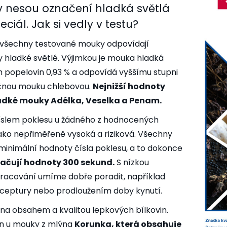
y nesou označení hladká světlá
ciál. Jak si vedly v testu?
 všechny testované mouky odpovídají
 hladké světlé. Výjimkou je mouka hladká
 popelovin 0,93 % a odpovídá vyššímu stupni
ičnou mouku chlebovou.
Nejnižší hodnoty
hladké mouky Adélka, Veselka a Penam.
číslem poklesu u žádného z hodnocených
ko nepřiměřeně vysoká a riziková. Všechny
inimální hodnoty čísla poklesu, a to dokonce
kračují hodnoty 300 sekund.
S nízkou
zpracování umíme dobře poradit, například
ceptury nebo prodloužením doby kynutí.
na obsahem a kvalitou lepkových bílkovin.
těn u mouky z mlýna
Korunka, která obsahuje