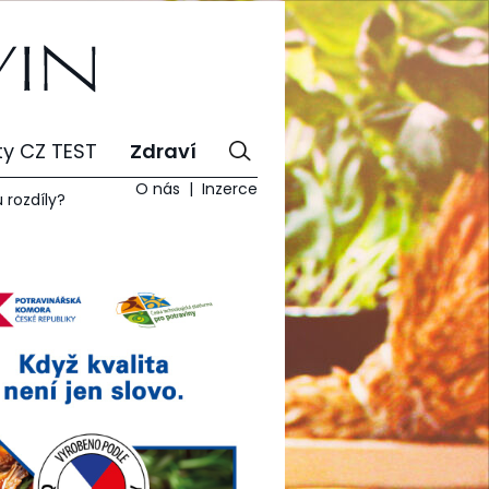
ty CZ TEST
Zdraví
O nás
Inzerce
 rozdíly?