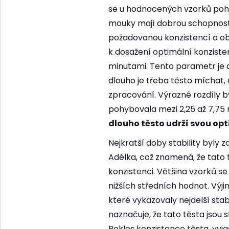
se u hodnocených vzorků pohy
mouky mají dobrou schopnost v
požadovanou konzistencí a ob
k dosažení optimální konziste
minutami. Tento parametr je dů
dlouho je třeba těsto míchat, 
zpracování. Výrazné rozdíly byl
pohybovala mezi 2,25 až 7,75
dlouho těsto udrží svou op
Nejkratší doby stability byly
Adélka, což znamená, že tato t
konzistenci. Většina vzorků 
nižších středních hodnot. Vý
které vykazovaly nejdelší stab
naznačuje, že tato těsta jsou s
Pokles konzistence těsta, vyj