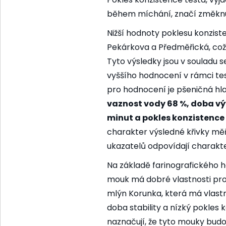
během míchání, značí změknut
Nižší hodnoty poklesu konzi
Pekárkova a Předměřická, což o
Tyto výsledky jsou v souladu s
vyššího hodnocení v rámci tes
pro hodnocení je pšeničná h
vaznost vody 68 %, doba výv
minut a pokles konzistence 
charakter výsledné křivky měř
ukazatelů odpovídají charak
Na základě farinografického h
mouk má dobré vlastnosti pro 
mlýn Korunka, která má vlas
doba stability a nízký pokle
naznačují, že tyto mouky budo