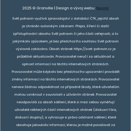
2025 © Granville | Design a vývoj webu:
Neogy
Svět potravin využívá zpravodajství z databází ČTK, jejichž obsah
je chráněn autorským zákonem. Přepis, šíření či další
zpřístupňování obsahu Svět potravin či jeho části veřejnosti, a to
jakýmkoliv způsobem, je bez předchozího souhlasu Svět potravin
výslovně zakázáno. Obsah stránek https://svet-potravin.cz je
průběžně aktualizován. Provozovatel neručí za aktuálnost a
úplnost informací na těchto internetových stránkách.
Provozovatel může kdykoliv bez předchozího upozornění provádět
změny informací na těchto internetových stránkách. Provozovatel
nenese žádnou odpovědnost za případné škody, které uživatelům
mohou vzniknout v souvislosti s užíváním stránek. Provozovatel
neodpovídá za obsah sdělení, které si mezi sebou vyměňují
uživatelé některých částí internetových stránek (diskusní fóra,
diskusní skupiny), a vyhrazuje si právo odstranit sdělení, které
obsahuje jakoukoliv informaci, kterou je možné považovat za