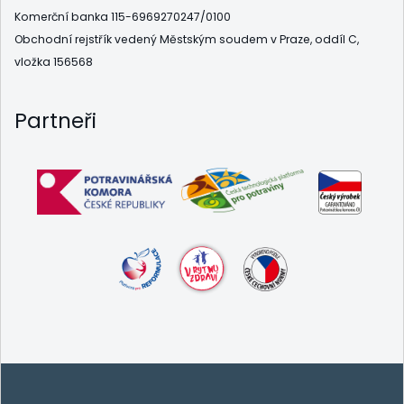
Komerční banka 115-6969270247/0100
Obchodní rejstřík vedený Městským soudem v Praze, oddíl C,
vložka 156568
Partneři