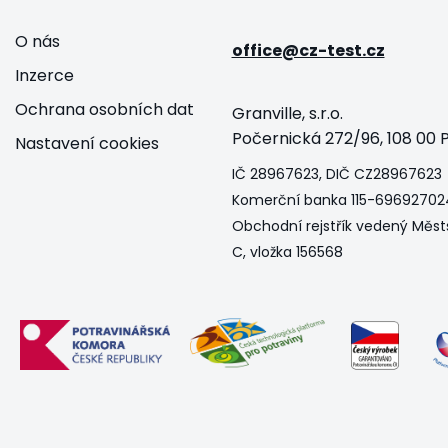
O nás
office@cz-test.cz
Inzerce
Ochrana osobních dat
Granville, s.r.o.
Počernická 272/96, 108 00 P
Nastavení cookies
IČ 28967623, DIČ CZ28967623
Komerční banka 115-69692702
Obchodní rejstřík vedený Měst
C, vložka 156568