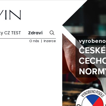
ty CZ TEST
Zdraví
O nás
Inzerce