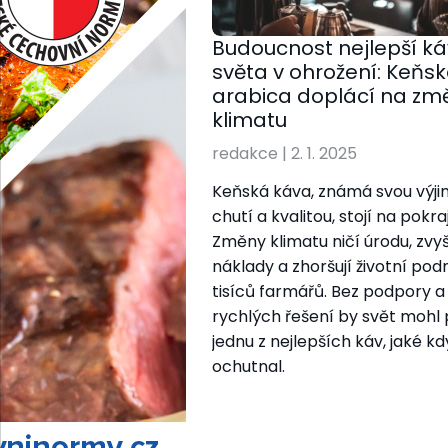
Budoucnost nejlepší ká
světa v ohrožení: Keňs
arabica doplácí na zm
klimatu
redakce
|
2. 1. 2025
Keňská káva, známá svou výj
chutí a kvalitou, stojí na pokraj
Změny klimatu ničí úrodu, zvyš
náklady a zhoršují životní po
tisíců farmářů. Bez podpory a
rychlých řešení by svět mohl př
jednu z nejlepších káv, jaké kd
ochutnal.