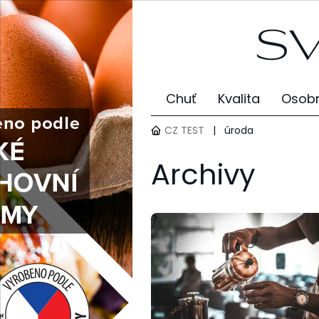
Chuť
Kvalita
Osobn
CZ TEST
|
úroda
Archivy