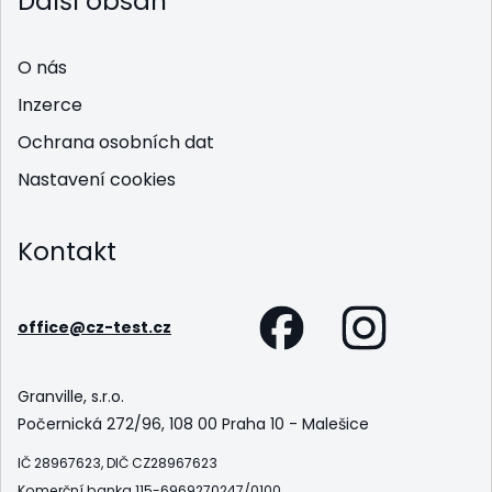
Další obsah
O nás
Inzerce
Ochrana osobních dat
Nastavení cookies
Kontakt
office@cz-test.cz
Granville, s.r.o.
Počernická 272/96, 108 00 Praha 10 - Malešice
IČ 28967623, DIČ CZ28967623
Komerční banka 115-6969270247/0100