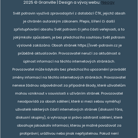
2025 © Granville | Design a vývoj webu:
Neogy
Svět potravin využívá zpravodajství z databází ČTK, jejichž obsah
je chráněn autorským zákonem. Přepis, šíření či další
zpřístupňování obsahu Svět potravin či jeho části veřejnosti, a to
jakýmkoliv způsobem, je bez předchozího souhlasu Svět potravin
výslovně zakázáno. Obsah stránek https://svet-potravin.cz je
průběžně aktualizován. Provozovatel neručí za aktuálnost a
úplnost informací na těchto internetových stránkách.
Provozovatel může kdykoliv bez předchozího upozornění provádět
změny informací na těchto internetových stránkách. Provozovatel
nenese žádnou odpovědnost za případné škody, které uživatelům
mohou vzniknout v souvislosti s užíváním stránek. Provozovatel
neodpovídá za obsah sdělení, které si mezi sebou vyměňují
uživatelé některých částí internetových stránek (diskusní fóra,
diskusní skupiny), a vyhrazuje si právo odstranit sdělení, které
obsahuje jakoukoliv informaci, kterou je možné považovat za
protiprávní, urážlivou nebo jinak nepřijatelnou. Pokud není