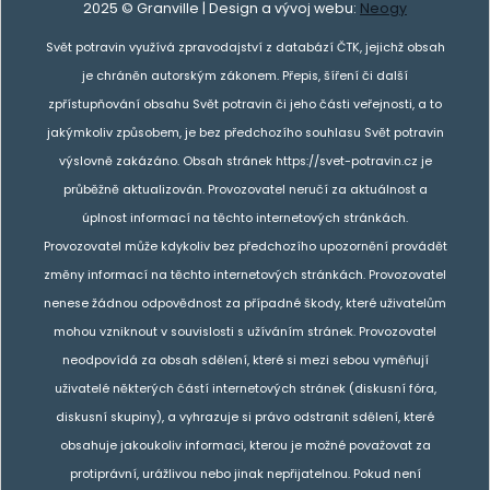
2025 © Granville | Design a vývoj webu:
Neogy
Svět potravin využívá zpravodajství z databází ČTK, jejichž obsah
je chráněn autorským zákonem. Přepis, šíření či další
zpřístupňování obsahu Svět potravin či jeho části veřejnosti, a to
jakýmkoliv způsobem, je bez předchozího souhlasu Svět potravin
výslovně zakázáno. Obsah stránek https://svet-potravin.cz je
průběžně aktualizován. Provozovatel neručí za aktuálnost a
úplnost informací na těchto internetových stránkách.
Provozovatel může kdykoliv bez předchozího upozornění provádět
změny informací na těchto internetových stránkách. Provozovatel
nenese žádnou odpovědnost za případné škody, které uživatelům
mohou vzniknout v souvislosti s užíváním stránek. Provozovatel
neodpovídá za obsah sdělení, které si mezi sebou vyměňují
uživatelé některých částí internetových stránek (diskusní fóra,
diskusní skupiny), a vyhrazuje si právo odstranit sdělení, které
obsahuje jakoukoliv informaci, kterou je možné považovat za
protiprávní, urážlivou nebo jinak nepřijatelnou. Pokud není