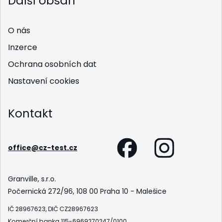
Další obsah
O nás
Inzerce
Ochrana osobních dat
Nastavení cookies
Kontakt
office@cz-test.cz
Granville, s.r.o.
Počernická 272/96, 108 00 Praha 10 - Malešice
IČ 28967623, DIČ CZ28967623
Komerční banka 115-6969270247/0100