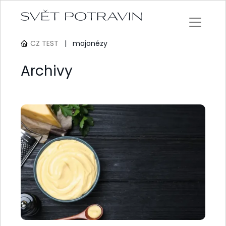
CZ TEST
|
majonézy
Archivy