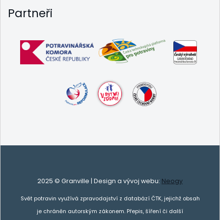
Partneři
2025 © Granville | Design a vývoj webu:
Neogy
Svět potravin využívá zpravodajství z databází ČTK, jejichž obsah
je chráněn autorským zákonem. Přepis, šíření či další