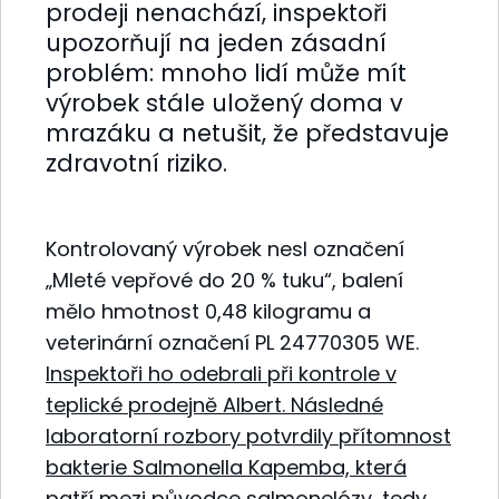
prodeji nenachází, inspektoři
upozorňují na jeden zásadní
problém: mnoho lidí může mít
výrobek stále uložený doma v
mrazáku a netušit, že představuje
zdravotní riziko.
Kontrolovaný výrobek nesl označení
„Mleté vepřové do 20 % tuku“, balení
mělo hmotnost 0,48 kilogramu a
veterinární označení PL 24770305 WE.
Inspektoři ho odebrali při kontrole v
teplické prodejně Albert. Následné
laboratorní rozbory potvrdily přítomnost
bakterie Salmonella Kapemba, která
patří mezi původce salmonelózy, tedy