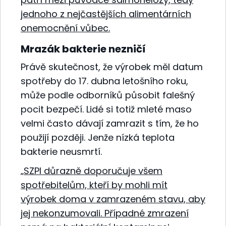
jednoho z nejčastějších alimentárních
onemocnění vůbec.
Mrazák bakterie nezničí
Právě skutečnost, že výrobek měl datum
spotřeby do 17. dubna letošního roku,
může podle odborníků působit falešný
pocit bezpečí. Lidé si totiž mleté maso
velmi často dávají zamrazit s tím, že ho
použijí později. Jenže nízká teplota
bakterie neusmrtí.
„SZPI důrazně doporučuje všem
spotřebitelům, kteří by mohli mít
výrobek doma v zamrazeném stavu, aby
jej nekonzumovali. Případné zmrazení