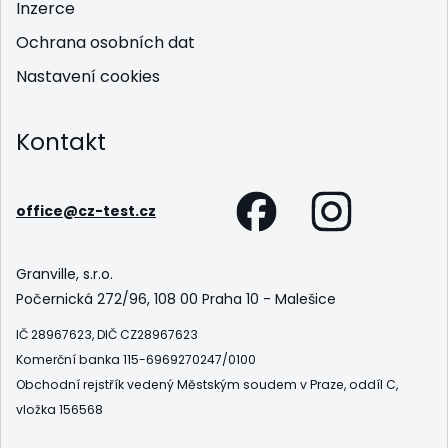
Inzerce
Ochrana osobních dat
Nastavení cookies
Kontakt
office@cz-test.cz
Granville, s.r.o.
Počernická 272/96, 108 00 Praha 10 - Malešice
IČ 28967623, DIČ CZ28967623
Komerční banka 115-6969270247/0100
Obchodní rejstřík vedený Městským soudem v Praze, oddíl C,
vložka 156568