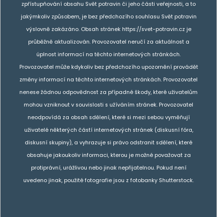
zpřístupňování obsahu Svět potravin či jeho části veřejnosti, a to
jakýmkoliv způsobem, je bez předchozího souhlasu Svět potravin
výslovně zakázáno. Obsah stránek https://svet-potravin.cz je
průběžně aktualizován. Provozovatel neručí za aktuálnost a
úplnost informací na těchto internetových stránkách.
Provozovatel může kdykoliv bez předchozího upozornění provádět
změny informací na těchto internetových stránkách. Provozovatel
nenese žádnou odpovědnost za případné škody, které uživatelům
mohou vzniknout v souvislosti s užíváním stránek. Provozovatel
neodpovídá za obsah sdělení, které si mezi sebou vyměňují
uživatelé některých částí internetových stránek (diskusní fóra,
diskusní skupiny), a vyhrazuje si právo odstranit sdělení, které
obsahuje jakoukoliv informaci, kterou je možné považovat za
protiprávní, urážlivou nebo jinak nepřijatelnou. Pokud není
uvedeno jinak, použité fotografie jsou z fotobanky Shutterstock.