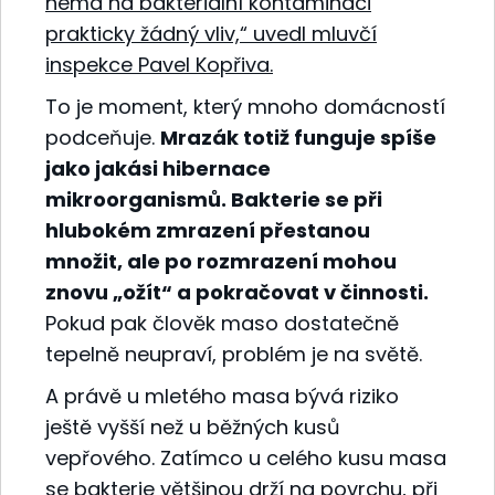
nemá na bakteriální kontaminaci
prakticky žádný vliv,“ uvedl mluvčí
inspekce Pavel Kopřiva.
To je moment, který mnoho domácností
podceňuje.
Mrazák totiž funguje spíše
jako jakási hibernace
mikroorganismů. Bakterie se při
hlubokém zmrazení přestanou
množit, ale po rozmrazení mohou
znovu „ožít“ a pokračovat v činnosti.
Pokud pak člověk maso dostatečně
tepelně neupraví, problém je na světě.
A právě u mletého masa bývá riziko
ještě vyšší než u běžných kusů
vepřového. Zatímco u celého kusu masa
se bakterie většinou drží na povrchu, při