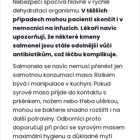
Nebezpečí spočívá hlavně v rychlé
dehydrataci organismu.
V těžších
případech mohou pacienti skončit i v
nemocnici na infuzích. Lékaři navíc
upozorňují, že některé kmeny
salmonel jsou stále odolnější vůči
antibiotikům, což léčbu komplikuje.
Salmonela se navíc nemusí přenést jen
samotnou konzumací masa. Rizikem
bývá i manipulace v kuchyni. Pokud
syrové maso přijde do kontaktu s
prkénkem, nožem nebo třeba utěrkou,
mohou se bakterie snadno rozšířit i na
další potraviny. Odborníci proto
doporučují při práci se syrovým masem
maximální hygienu a důkladné mytí