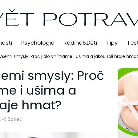
osti
Psychologie
Rodina&Děti
Tipy
Tes
všemi smysly: Proč jídlo vnímáme i ušima a jakou roli hraje hma
šemi smysly: Proč
me i ušima a
hraje hmat?
Sdílet
 |