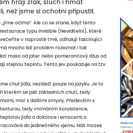
m hrají zrak, sluch i hmat
, než jsme si ochotni připustit.
e „jíme očima“. Ale co se stane, když tento
staurace typu Invisible (Neviditelní), které
večeříte v naprosté tmě, odhalují fascinující
 má mnoho lidí problém rozeznat i tak
ovězí maso od jater nebo pomerančový džus od
í stejnou teplotu. Tento jev poukazuje na tzv.
e chuť jídla, nezáleží pouze na jazyku. Je to
ři kterém se pět základních chutí, tedy
 umami, mísí s dalšími smysly. Především s
í, texturou, tedy vnímáním konzistence,
teplotou jídla a dokonce i emocemi a
racovává do jedinečného vjemu. Náš mozek