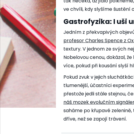
tak nečeká, až jídlo polkneme, 
ve chvíli, kdy slyšíme šustění
Gastrofyzika: I uši 
Jedním z překvapivých objevů 
profesor Charles Spence z Oxf
textury. V jednom ze svých n
Nobelovou cenou, dokázal, ž
více, pokud při kousání slyší h
Pokud zvuk v jejich sluchátkách
tlumenější, účastníci experime
přestože jedli stále stejnou, č
náš mozek evolučním signálem 
saháme po křupavé zelenině, t
dříve, než se zapojí trávení.