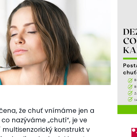
ědčena, že chuť vnímáme jen a
 co nazýváme „chutí“, je ve
 multisenzorický konstrukt v