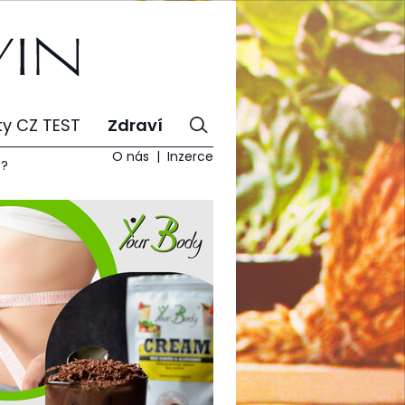
ty CZ TEST
Zdraví
O nás
Inzerce
t?