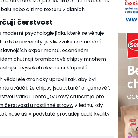
ale on si obraz o jeho kvalitě a chuti skládá už
 obalu nebo cítíme texturu v dlaních.
určují čerstvost
moderní psychologie jídla, které se věnuje
ordské univerzity
, je vliv zvuku na vnímání
ejslavnějších experimentů, oceněném
e lidem chutnají bramborové chipsy mnohem
lasitější a vysokofrekvenční křupnutí.
 vědci elektronicky upravili tak, aby byl
ntu uváděli, že chipsy jsou „staré“ a „gumové“,
erstvou várku.
Tento „zvukový crunch“ je
pro
čerstvosti u rostlinné stravy
.
V lednu, kdy
ak naše uši v podstatě provádějí audit kvality