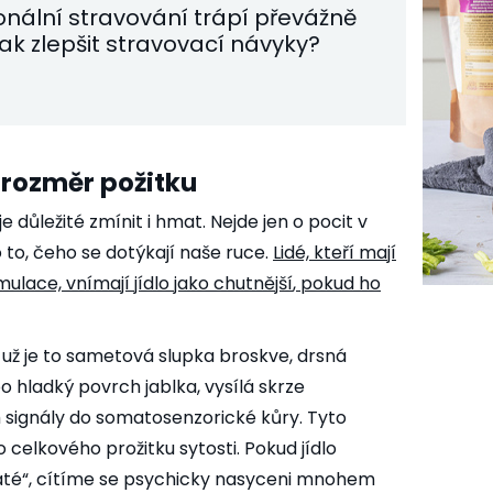
nální stravování trápí převážně
Jak zlepšit stravovací návyky?
rozměr požitku
e důležité zmínit i hmat. Nejde jen o pocit v
o to, čeho se dotýkají naše ruce.
Lidé, kteří mají
mulace,
vnímají jídlo jako chutnější
, pokud ho
 už je to sametová slupka broskve, drsná
 hladký povrch jablka, vysílá skrze
signály do somatosenzorické kůry. Tyto
 celkového prožitku sytosti. Pokud jídlo
té“, cítíme se psychicky nasyceni mnohem