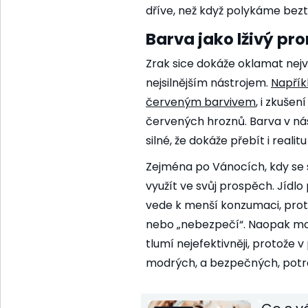
dříve, než když polykáme bezt
Barva jako lživý pro
Zrak sice dokáže oklamat nejv
nejsilnějším nástrojem.
Napřík
červeným barvivem
,
i zkušení
červených hroznů. Barva v nás
silné, že dokáže přebít i realitu
Zejména po Vánocích, kdy se
využít ve svůj prospěch. Jíd
vede k menší konzumaci, proto
nebo „nebezpečí“. Naopak mod
tlumí nejefektivněji, protože 
modrých, a bezpečných, potra