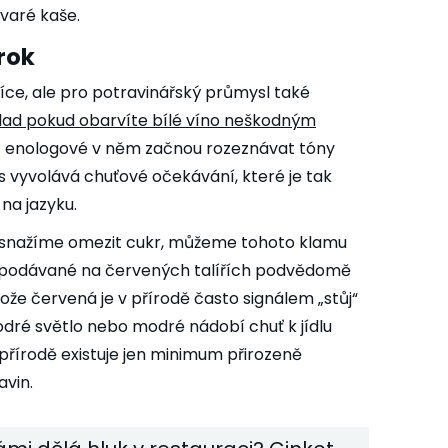
varé kaše.
rok
íce, ale pro potravinářský průmysl také
lad
pokud obarvíte bílé víno neškodným
enologové
v něm začnou rozeznávat tóny
 vyvolává chuťové očekávání, které je tak
 na jazyku.
 snažíme omezit cukr, můžeme tohoto klamu
lo podávané na červených talířích podvědomě
že červená je v přírodě často signálem „stůj“
ré světlo nebo modré nádobí chuť k jídlu
v přírodě existuje jen minimum přirozeně
vin.