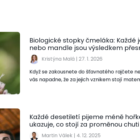
Biologické stopky čmeláka: Každé 
nebo mandle jsou výsledkem přesn
Kristýna Malá
|
27. 1. 2026
Když se zakousnete do šťavnatého rajčete n
vás napadne, že za jejich vznikem stojí mat
Každé desetiletí pijeme méně hořk
ukazuje, co stojí za proměnou chut
Martin Válek
|
4. 12. 2025