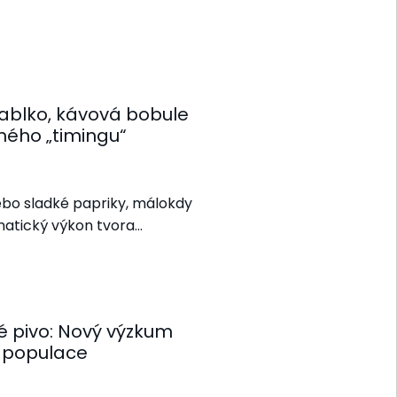
jablko, kávová bobule
ého „timingu“
ebo sladké papriky, málokdy
ematický výkon tvora…
é pivo: Nový výzkum
i populace