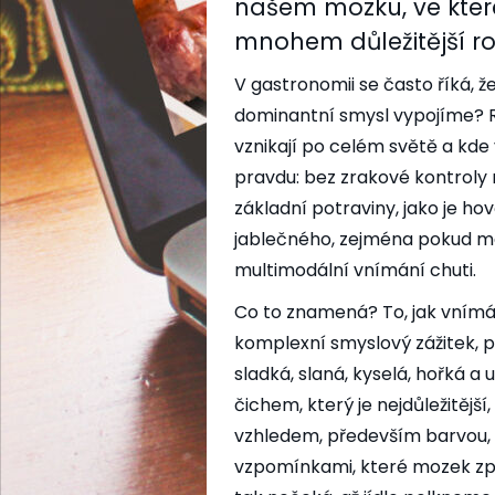
našem mozku, ve které
mnohem důležitější roli
V gastronomii se často říká, ž
dominantní smysl vypojíme? Re
vznikají po celém světě a kde 
pravdu: bez zrakové kontroly
základní potraviny, jako je h
jablečného, zejména pokud maj
multimodální vnímání chuti.
Co to znamená? To, jak vnímám
komplexní smyslový zážitek, p
sladká, slaná, kyselá, hořká a
čichem, který je nejdůležitějš
vzhledem, především barvou, 
vzpomínkami, které mozek zp