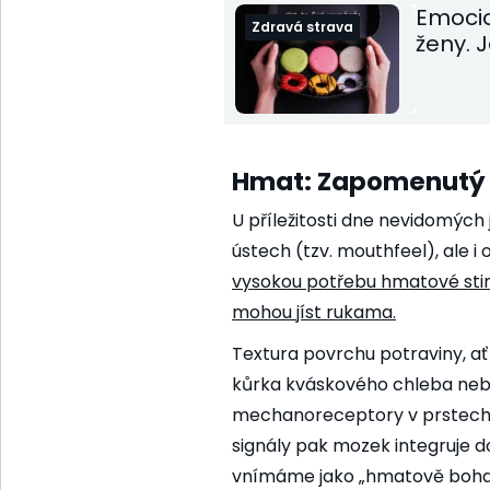
Emocio
Zdravá strava
ženy. 
Hmat: Zapomenutý 
U příležitosti dne nevidomých j
ústech (tzv. mouthfeel), ale i 
vysokou potřebu hmatové sti
mohou jíst rukama.
Textura povrchu potraviny, ať
kůrka kváskového chleba nebo
mechanoreceptory v prstech 
signály pak mozek integruje do
vnímáme jako „hmatově boha