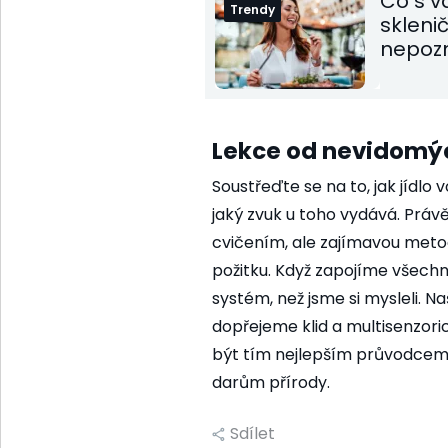
Co s v
Trendy
skleni
nepoz
Lekce od nevidomýc
Soustřeďte se na to, jak jídlo 
jaký zvuk u toho vydává. Práv
cvičením, ale zajímavou metodo
požitku. Když zapojíme všechny
systém, než jsme si mysleli. Naš
dopřejeme klid a multisenzor
být tím nejlepším průvodcem 
darům přírody.
Sdílet