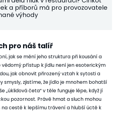
ámi dělá hluk v restauraci? Cinkot
ček a příborů má pro provozovatele
nané výhody
h pro náš talíř
voní, jak se mění jeho struktura při kousání a
ě vědomý přístup k jídlu není jen esoterickým
u, jak obnovit přirozený vztah k sytosti a
 smysly, zjistíme, že jídlo je mnohem bohatší
e „úklidová četa“ v těle funguje lépe, když jí
ickou pozornost. Právě hmat a sluch mohou
na cestě k lepšímu trávení a hlubší úctě k