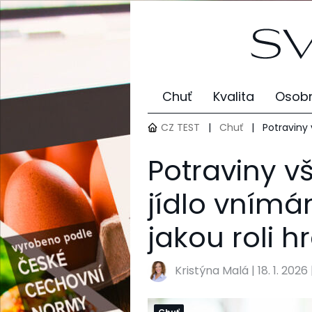
Chuť
Kvalita
Osobn
CZ TEST
|
Chuť
|
Potraviny 
Potraviny v
jídlo vnímá
jakou roli 
Kristýna Malá
|
18. 1. 2026