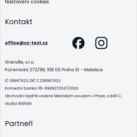
Nastavení cookies
Kontakt
office@cz-test.cz
Granville, s.r.o.
Počernická 272/96, 108 00 Praha 10 - Malešice
IČ 28967623, DIČ CZ28967623
Komerční banka 115-6969270247/0100
Obchodní rejstřík vedený Městským soudem v Praze, oddíl C,
vložka 156568
Partneři