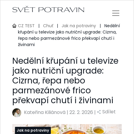
CZ TEST
|
Chuť
|
Jak na potraviny
|
Nedělní
křupání u televize jako nutriční upgrade: Cizrna,
řepa nebo parmezánové frico překvapí chutí i
živinami
Nedělní křupání u televize
jako nutriční upgrade:
Cizrna, řepa nebo
parmezánové frico
překvapí chutí i živinami
Sdílet
Kateřina Kiliánová
|
22. 2. 2026 |
Jak na potraviny