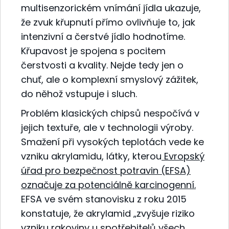
multisenzorickém vnímání jídla ukazuje,
že zvuk křupnutí přímo ovlivňuje to, jak
intenzivní a čerstvé jídlo hodnotíme.
Křupavost je spojena s pocitem
čerstvosti a kvality. Nejde tedy jen o
chuť, ale o komplexní smyslový zážitek,
do něhož vstupuje i sluch.
Problém klasických chipsů nespočívá v
jejich textuře, ale v technologii výroby.
Smažení při vysokých teplotách vede ke
vzniku akrylamidu, látky, kterou
Evropský
úřad pro bezpečnost potravin (EFSA)
označuje za potenciálně karcinogenní.
EFSA ve svém stanovisku z roku 2015
konstatuje, že akrylamid „zvyšuje riziko
vzniku rakoviny u spotřebitelů všech