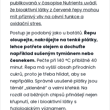
publikovaná v časopise Nutrients uvádí,
že bioaktivní látky z červené řepy mohou
mít příznivý vliv na cévní funkce a
oxidační stres.
Postup je podobný jako u batátů.
Řepu
oloupejte, nakrájejte na tenké plátky,
lehce potřete olejem a dochuťte
například sušeným tymiánem nebo
česnekem.
Pečte při 140 °C přibližně 40
minut. Řepa má vyšší obsah přírodních
cukrů, proto je třeba hlídat, aby se
nepřipálila. Správně usušené plátky jsou
téměř „skleněné“ a velmi křehké. Na
rozdíl od běžných chipsů přinášejí nejen
křupnutí, ale i bioaktivní látky s
fyziologickým významem.