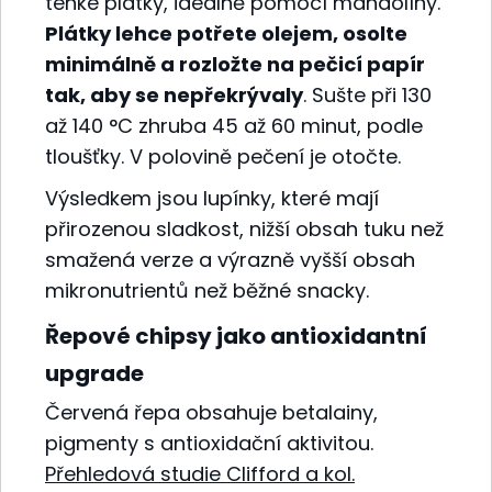
tenké plátky, ideálně pomocí mandolíny.
Plátky lehce potřete olejem, osolte
minimálně a rozložte na pečicí papír
tak, aby se nepřekrývaly
. Sušte při 130
až 140 °C zhruba 45 až 60 minut, podle
tloušťky. V polovině pečení je otočte.
Výsledkem jsou lupínky, které mají
přirozenou sladkost, nižší obsah tuku než
smažená verze a výrazně vyšší obsah
mikronutrientů než běžné snacky.
Řepové chipsy jako antioxidantní
upgrade
Červená řepa obsahuje betalainy,
pigmenty s antioxidační aktivitou.
Přehledová studie Clifford a kol.