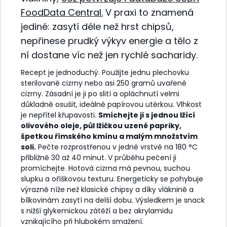
FoodData Central.
V praxi to znamená
jediné: zasytí déle než hrst chipsů,
nepřinese prudký výkyv energie a tělo z
ní dostane víc než jen rychlé sacharidy.
Recept je jednoduchý. Použijte jednu plechovku
sterilované cizrny nebo asi 250 gramů uvařené
cizrny. Zásadní je ji po slití a opláchnutí velmi
důkladně osušit, ideálně papírovou utěrkou. Vlhkost
je nepřítel křupavosti.
Smíchejte ji s jednou lžící
olivového oleje, půl lžičkou uzené papriky,
špetkou římského kmínu a malým množstvím
soli.
Pečte rozprostřenou v jedné vrstvě na 180 °C
přibližně 30 až 40 minut. V průběhu pečení ji
promíchejte. Hotová cizrna má pevnou, suchou
slupku a oříškovou texturu. Energeticky se pohybuje
výrazně níže než klasické chipsy a díky vláknině a
bílkovinám zasytí na delší dobu. Výsledkem je snack
s nižší glykemickou zátěží a bez akrylamidu
vznikajícího při hlubokém smažení.