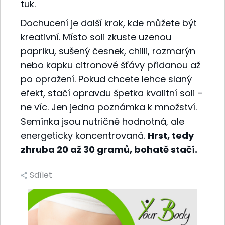
tuk.
Dochucení je další krok, kde můžete být
kreativní. Místo soli zkuste uzenou
papriku, sušený česnek, chilli, rozmarýn
nebo kapku citronové šťávy přidanou až
po opražení. Pokud chcete lehce slaný
efekt, stačí opravdu špetka kvalitní soli –
ne víc. Jen jedna poznámka k množství.
Semínka jsou nutričně hodnotná, ale
energeticky koncentrovaná.
Hrst, tedy
zhruba 20 až 30 gramů, bohatě stačí.
Sdílet