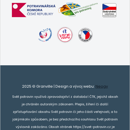
2025 © Granville | Design a vývoj webu:
Neogy
Svět potravin využívá zpravodajství z databází ČTK, jejichž obsah
je chráněn autorským zákonem. Přepis, šíření či další
zpřístupňování obsahu Svět potravin či jeho části veřejnosti, a to
jakýmkoliv způsobem, je bez předchozího souhlasu Svět potravin
výslovně zakázáno. Obsah stránek https://svet-potravin.cz je