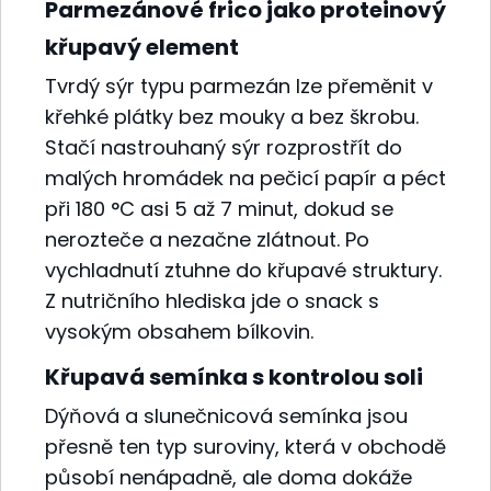
Parmezánové frico jako proteinový
křupavý element
Tvrdý sýr typu parmezán lze přeměnit v
křehké plátky bez mouky a bez škrobu.
Stačí nastrouhaný sýr rozprostřít do
malých hromádek na pečicí papír a péct
při 180 °C asi 5 až 7 minut, dokud se
nerozteče a nezačne zlátnout. Po
vychladnutí ztuhne do křupavé struktury.
Z nutričního hlediska jde o snack s
vysokým obsahem bílkovin.
Křupavá semínka s kontrolou soli
Dýňová a slunečnicová semínka jsou
přesně ten typ suroviny, která v obchodě
působí nenápadně, ale doma dokáže