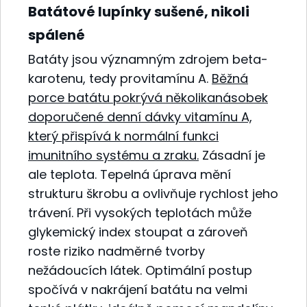
Batátové lupínky sušené, nikoli
spálené
Batáty jsou významným zdrojem beta-
karotenu, tedy provitamínu A.
Běžná
porce batátu pokrývá několikanásobek
doporučené denní dávky vitamínu A,
který přispívá k normální funkci
imunitního systému a zraku.
Zásadní je
ale teplota. Tepelná úprava mění
strukturu škrobu a ovlivňuje rychlost jeho
trávení. Při vysokých teplotách může
glykemický index stoupat a zároveň
roste riziko nadměrné tvorby
nežádoucích látek. Optimální postup
spočívá v nakrájení batátu na velmi