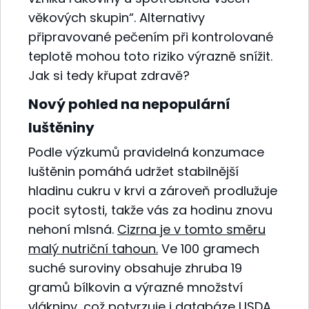
věkových skupin“. Alternativy
připravované pečením při kontrolované
teplotě mohou toto riziko výrazně snížit.
Jak si tedy křupat zdravě?
Nový pohled na nepopulární
luštěniny
Podle výzkumů pravidelná konzumace
luštěnin pomáhá udržet stabilnější
hladinu cukru v krvi a zároveň prodlužuje
pocit sytosti, takže vás za hodinu znovu
nehoní mlsná.
Cizrna je v tomto směru
malý nutriční tahoun.
Ve 100 gramech
suché suroviny obsahuje zhruba 19
gramů bílkovin a výrazné množství
vlákniny,
což potvrzuje i databáze USDA