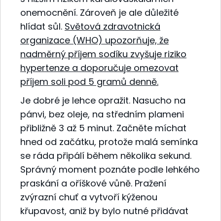
onemocnění. Zároveň je ale důležité
hlídat sůl.
Světová zdravotnická
organizace (WHO) upozorňuje, že
nadměrný příjem sodíku zvyšuje riziko
hypertenze a doporučuje omezovat
příjem soli pod 5 gramů denně.
Je dobré je lehce opražit. Nasucho na
pánvi, bez oleje, na středním plameni
přibližně 3 až 5 minut. Začněte míchat
hned od začátku, protože malá semínka
se ráda připálí během několika sekund.
Správný moment poznáte podle lehkého
praskání a oříškové vůně. Pražení
zvýrazní chuť a vytvoří kýženou
křupavost, aniž by bylo nutné přidávat