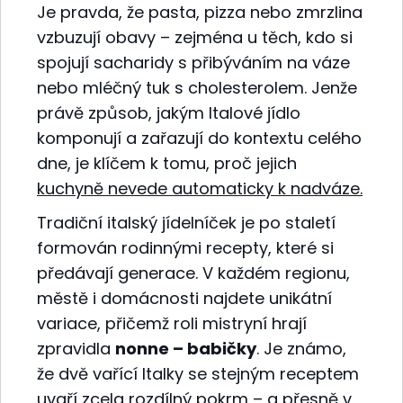
Je pravda, že pasta, pizza nebo zmrzlina
vzbuzují obavy – zejména u těch, kdo si
spojují sacharidy s přibýváním na váze
nebo mléčný tuk s cholesterolem. Jenže
právě způsob, jakým Italové jídlo
komponují a zařazují do kontextu celého
dne, je klíčem k tomu, proč jejich
kuchyně nevede automaticky k nadváze.
Tradiční italský jídelníček je po staletí
formován rodinnými recepty, které si
předávají generace. V každém regionu,
městě i domácnosti najdete unikátní
variace, přičemž roli mistryní hrají
zpravidla
nonne – babičky
. Je známo,
že dvě vařící Italky se stejným receptem
uvaří zcela rozdílný pokrm – a přesně v