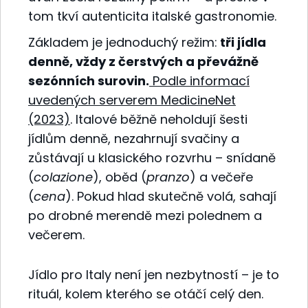
tom tkví autenticita italské gastronomie.
Základem je jednoduchý režim:
tři jídla
denně, vždy z čerstvých a převážně
sezónních surovin.
Podle informací
uvedených serverem MedicineNet
(2023)
. Italové běžně neholdují šesti
jídlům denně, nezahrnují svačiny a
zůstávají u klasického rozvrhu – snídaně
(
colazione
), oběd (
pranzo
) a večeře
(
cena
). Pokud hlad skutečně volá, sahají
po drobné merendě mezi polednem a
večerem.
Jídlo pro Italy není jen nezbytností – je to
rituál, kolem kterého se otáčí celý den.