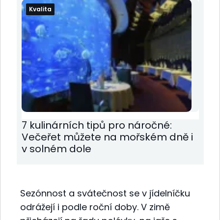
Kvalita
7 kulinárních tipů pro náročné:
Večeřet můžete na mořském dně i
v solném dole
Sezónnost a svátečnost se v jídelníčku
odrážejí i podle roční doby. V zimě