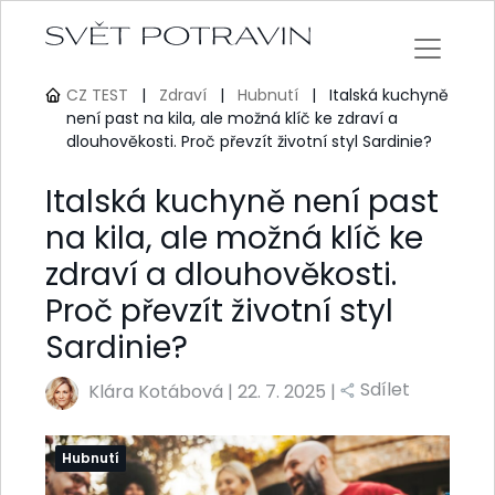
CZ TEST
|
Zdraví
|
Hubnutí
|
Italská kuchyně
není past na kila, ale možná klíč ke zdraví a
dlouhověkosti. Proč převzít životní styl Sardinie?
Italská kuchyně není past
na kila, ale možná klíč ke
zdraví a dlouhověkosti.
Proč převzít životní styl
Sardinie?
Sdílet
Klára Kotábová
|
22. 7. 2025 |
Hubnutí