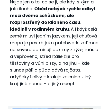
Nejde jen o to, co se jí, ale kdy, s kým a
jak dlouho.
Oběd nebývá rychle odbyt
mezi dvěma schůzkami, ale
rozprostřený do klidného času,
ideálně v rodinném kruhu
. A i když celá
země mluví jedním jazykem, její chuťová
mapa je pestrá jako patchwork: zatímco
na severu dominují pokrmy z rýže, másla
a vepřového, střed Itálie žije pro
těstoviny a vůni pizzy, a na jihu – kde
slunce pálí a půda dává rajčata,
artyčoky i olivy – kraluje zelenina. Jiný
kraj, jiná nonna – a jiný recept.