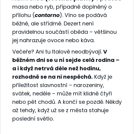
masa nebo ryb, případně doplněný o
přílohu (
contorno
). Víno se podává
běžně, ale střídmě. Dezert není
pravidelnou součástí oběda – většinou
jej nahrazuje ovoce nebo káva.
Večeře? Ani tu Italové neodbývají.
V
běžném dni se u ní sejde celá rodina –
a i když netrvá déle než hodinu,
rozhodně se na ni nespěchá.
Když je
příležitost slavnostní – narozeniny,
svátek, neděle – může mít klidně čtyři
nebo pět chodů. A končí se pozdě. Někdy
až tehdy, když už se z města stahuje
poslední světlo.