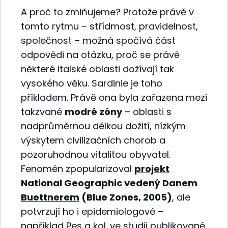
A proč to zmiňujeme? Protože právě v
tomto rytmu – střídmost, pravidelnost,
společnost – možná spočívá část
odpovědi na otázku, proč se právě
některé italské oblasti dožívají tak
vysokého věku. Sardinie je toho
příkladem. Právě ona byla zařazena mezi
takzvané
modré zóny
– oblasti s
nadprůměrnou délkou dožití, nízkým
výskytem civilizačních chorob a
pozoruhodnou vitalitou obyvatel.
Fenomén zpopularizoval
projekt
National Geographic vedený Danem
Buettnerem
(Blue Zones, 2005)
, ale
potvrzují ho i epidemiologové –
například Pes a kol. ve studii publikované