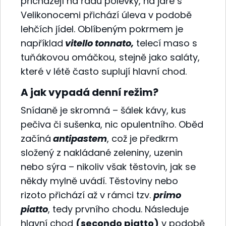
přicházejí na řadu polévky, na jaře s
Velikonocemi přichází úleva v podobě
lehčích jídel. Oblíbeným pokrmem je
například
vitello tonnato,
telecí maso s
tuňákovou omáčkou, stejně jako saláty,
které v létě často suplují hlavní chod.
A jak vypadá denní režim?
Snídaně je skromná – šálek kávy, kus
pečiva či sušenka, nic opulentního. Oběd
začíná
antipastem
, což je předkrm
složený z nakládané zeleniny, uzenin
nebo sýra – nikoliv však těstovin, jak se
někdy mylně uvádí. Těstoviny nebo
rizoto přichází až v rámci tzv.
primo
piatto
, tedy prvního chodu. Následuje
hlavní chod
(secondo piatto)
v podobě