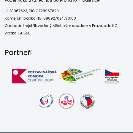
Počernická 272/96, 108 00 Praha 10 - Malešice
IČ 28967623, DIČ CZ28967623
Komerční banka 115-6969270247/0100
Obchodní rejstřík vedený Městským soudem v Praze, oddíl C,
vložka 156568
Partneři