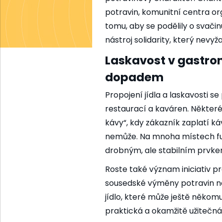
potravin, komunitní centra org
tomu, aby se podělily o svačin
nástroj solidarity, který nevyž
Laskavost v gastro
dopadem
Propojení jídla a laskavosti 
restaurací a kaváren. Někter
kávy“, kdy zákazník zaplatí ká
nemůže. Na mnoha místech fun
drobným, ale stabilním prvk
Roste také význam iniciativ pr
sousedské výměny potravin na
jídlo, které může ještě někomu 
praktická a okamžitě užitečná