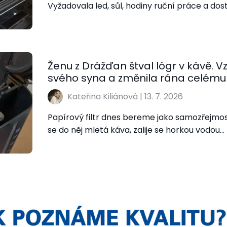
Vyžadovala led, sůl, hodiny ruční práce a dos
Ženu z Drážďan štval lógr v kávě. Vz
svého syna a změnila rána celému
Kateřina Kiliánová
|
13. 7. 2026
Papírový filtr dnes bereme jako samozřejmost
se do něj mletá káva, zalije se horkou vodou…