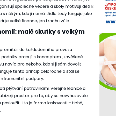
anizují společné večeře a školy motivují děti k
u s někým, kdo ji nemá. Jídlo tedy funguje jako
aduje velké finance, jen trochu vůle.
nomii: malé skutky s velkým
se promítá i do každodenního provozu
é podniky pracují s konceptem „zavěšené
vu navíc pro někoho, kdo si ji sám dovolit
guje tento princip celoročně a stal se
em komunitní podpory.
oti plýtvání potravinami. Veřejné lednice a
bízejí prostor pro to, aby se nevyhazovalo
posloužit. I to je forma laskavosti – tichá,
.