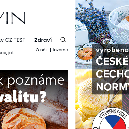
ty CZ TEST
Zdraví
O nás
Inzerce
sob, jak