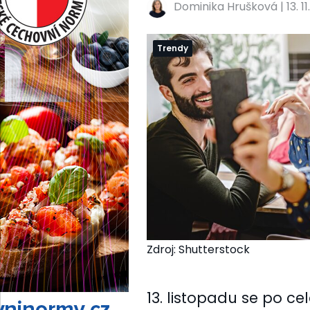
Dominika Hrušková
|
13. 1
Trendy
Zdroj: Shutterstock
13. listopadu se po c