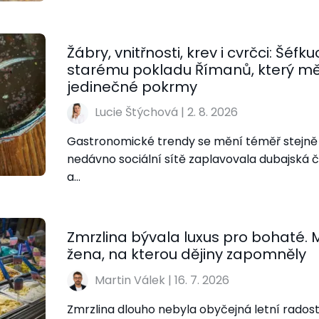
Žábry, vnitřnosti, krev i cvrčci: Šéfk
starému pokladu Římanů, který měn
jedinečné pokrmy
Lucie Štýchová
|
2. 8. 2026
Gastronomické trendy se mění téměř stejně 
nedávno sociální sítě zaplavovala dubajská č
a…
Zmrzlina bývala luxus pro bohaté. Me
žena, na kterou dějiny zapomněly
Martin Válek
|
16. 7. 2026
Zmrzlina dlouho nebyla obyčejná letní radost