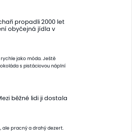
uchaři propadli 2000 let
í obyčejná jídla v
rychle jako móda. Ještě
okoláda s pistáciovou náplní
zi běžné lidi ji dostala
, ale pracný a drahý dezert.