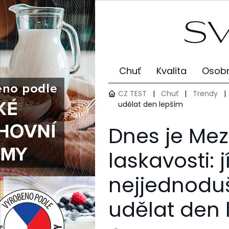
Chuť
Kvalita
Osobn
CZ TEST
|
Chuť
|
Trendy
|
udělat den lepším
Dnes je Mez
laskavosti: j
nejjednoduš
udělat den