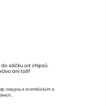
o do sáčku od chipsů.
ivo ani talíř
ekají, nasypou k brambůrkům a
ndwich…