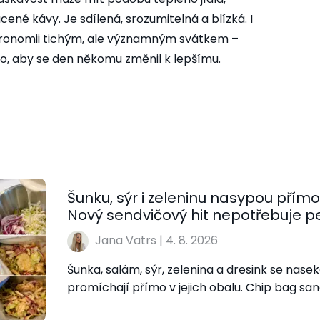
né kávy. Je sdílená, srozumitelná a blízká. I
ronomii tichým, ale významným svátkem –
o, aby se den někomu změnil k lepšímu.
Šunku, sýr i zeleninu nasypou přím
Nový sendvičový hit nepotřebuje peč
Jana Vatrs
|
4. 8. 2026
Šunka, salám, sýr, zelenina a dresink se nas
promíchají přímo v jejich obalu. Chip bag sa