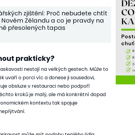
ářských zjištění: Proč nebudete chtít
a Novém Zélandu a co je pravdy na
ě přesolených tapas
nout prakticky?
askavosti nestojí na velkých gestech. Může to
k uvaří o porci víc a donese ji sousedovi,
uje obsluze v restauraci nebo podpoří
těchto kroků je malý, ale má konkrétní dopad
tronomickém kontextu tak spojuje
neplýtvání.
askavost může mít podobu teplého jídla,