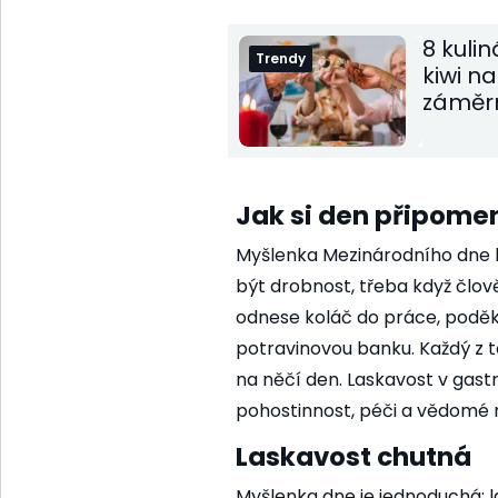
8 kulin
Trendy
kiwi n
záměrn
Jak si den připome
Myšlenka Mezinárodního dne l
být drobnost, třeba když člově
odnese koláč do práce, poděk
potravinovou banku. Každý z 
na něčí den. Laskavost v gas
pohostinnost, péči a vědomé 
Laskavost chutná
Myšlenka dne je jednoduchá: l