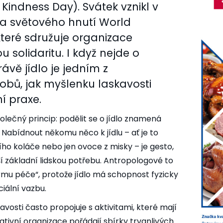
Kindness Day). Svátek vznikl v
iva světového hnutí World
teré sdružuje organizace
u solidaritu. I když nejde o
rávě jídlo je jedním z
sobů, jak myšlenku laskavosti
í praxe.
olečný princip: podělit se o jídlo znamená
. Nabídnout někomu něco k jídlu – ať je to
o koláče nebo jen ovoce z misky – je gesto,
eší základní lidskou potřebu. Antropologové to
rmu péče“, protože jídlo má schopnost fyzicky
ciální vazbu.
vosti často propojuje s aktivitami, které mají
ativní organizace pořádají sbírky trvanlivých