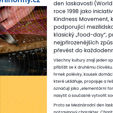
den laskavosti (World 
roce 1998 jako iniciat
Kindness Movement, k
podporující mezilidsko
klasický „food-day“, p
nejpřirozenějších způ
převést do každodenn
Všechny kultury znají jeden sp
přiblížit se k druhému člověku
hrnek polévky, kousek domácíh
které uklidňuje, propojuje a ř
označují jako „elementární fo
nasytit a současně vytvořit so
Proto se Mezinárodní den laska
potravinový charakter. Charit