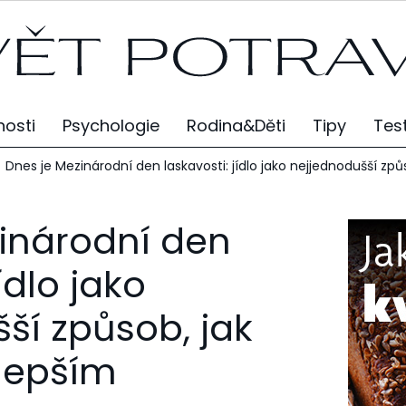
osti
Psychologie
Rodina&Děti
Tipy
Tes
Dnes je Mezinárodní den laskavosti: jídlo jako nejjednodušší způ
inárodní den
ídlo jako
ší způsob, jak
 lepším