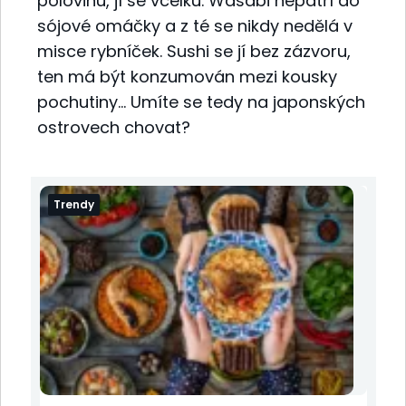
polovinu, jí se vcelku. Wasabi nepatří do
sójové omáčky a z té se nikdy nedělá v
misce rybníček. Sushi se jí bez zázvoru,
ten má být konzumován mezi kousky
pochutiny… Umíte se tedy na japonských
ostrovech chovat?
Trendy