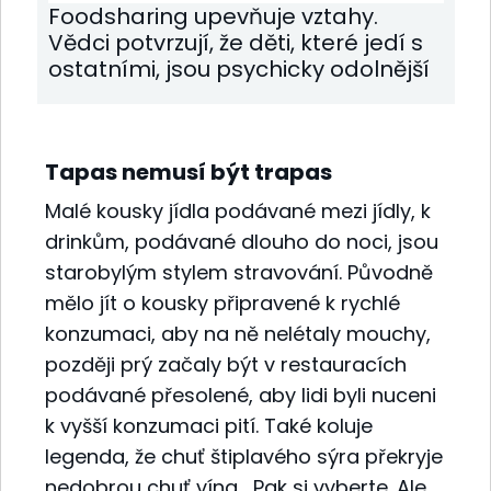
Foodsharing upevňuje vztahy.
Vědci potvrzují, že děti, které jedí s
ostatními, jsou psychicky odolnější
Tapas nemusí být trapas
Malé kousky jídla podávané mezi jídly, k
drinkům, podávané dlouho do noci, jsou
starobylým stylem stravování. Původně
mělo jít o kousky připravené k rychlé
konzumaci, aby na ně nelétaly mouchy,
později prý začaly být v restauracích
podávané přesolené, aby lidi byli nuceni
k vyšší konzumaci pití. Také koluje
legenda, že chuť štiplavého sýra překryje
nedobrou chuť vína… Pak si vyberte. Ale