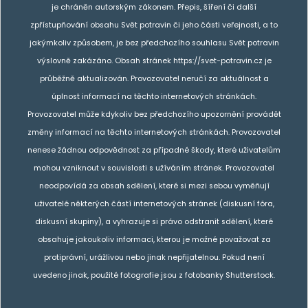
je chráněn autorským zákonem. Přepis, šíření či další
zpřístupňování obsahu Svět potravin či jeho části veřejnosti, a to
jakýmkoliv způsobem, je bez předchozího souhlasu Svět potravin
výslovně zakázáno. Obsah stránek https://svet-potravin.cz je
průběžně aktualizován. Provozovatel neručí za aktuálnost a
úplnost informací na těchto internetových stránkách.
Provozovatel může kdykoliv bez předchozího upozornění provádět
změny informací na těchto internetových stránkách. Provozovatel
nenese žádnou odpovědnost za případné škody, které uživatelům
mohou vzniknout v souvislosti s užíváním stránek. Provozovatel
neodpovídá za obsah sdělení, které si mezi sebou vyměňují
uživatelé některých částí internetových stránek (diskusní fóra,
diskusní skupiny), a vyhrazuje si právo odstranit sdělení, které
obsahuje jakoukoliv informaci, kterou je možné považovat za
protiprávní, urážlivou nebo jinak nepřijatelnou. Pokud není
uvedeno jinak, použité fotografie jsou z fotobanky Shutterstock.