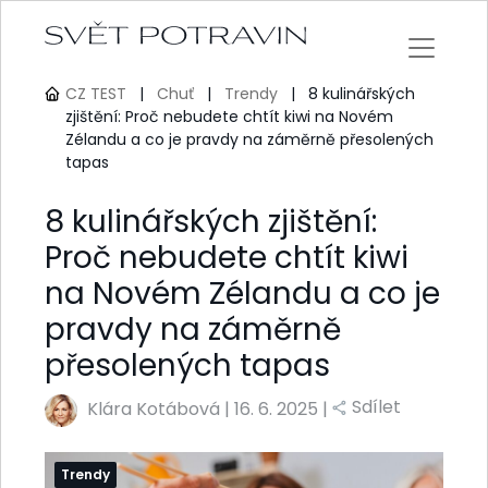
CZ TEST
|
Chuť
|
Trendy
|
8 kulinářských
zjištění: Proč nebudete chtít kiwi na Novém
Zélandu a co je pravdy na záměrně přesolených
tapas
8 kulinářských zjištění:
Proč nebudete chtít kiwi
na Novém Zélandu a co je
pravdy na záměrně
přesolených tapas
Sdílet
Klára Kotábová
|
16. 6. 2025 |
Trendy