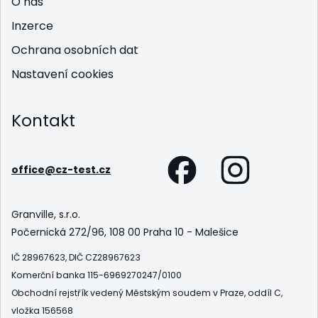
O nás
Inzerce
Ochrana osobních dat
Nastavení cookies
Kontakt
office@cz-test.cz
Granville, s.r.o.
Počernická 272/96, 108 00 Praha 10 - Malešice
IČ 28967623, DIČ CZ28967623
Komerční banka 115-6969270247/0100
Obchodní rejstřík vedený Městským soudem v Praze, oddíl C,
vložka 156568