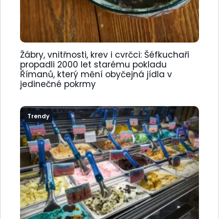
Žábry, vnitřnosti, krev i cvrčci: Šéfkuchaři
propadli 2000 let starému pokladu
Římanů, který mění obyčejná jídla v
jedinečné pokrmy
Trendy