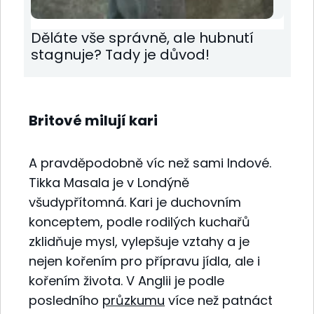
Děláte vše správně, ale hubnutí
stagnuje? Tady je důvod!
Britové milují kari
A pravděpodobně víc než sami Indové.
Tikka Masala je v Londýně
všudypřítomná. Kari je duchovním
konceptem, podle rodilých kuchařů
zklidňuje mysl, vylepšuje vztahy a je
nejen kořením pro přípravu jídla, ale i
kořením života. V Anglii je podle
posledního
průzkumu
více než patnáct