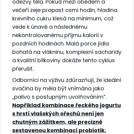
odezvy těla. Pokud mezi obědem a
večeří zeje propast osmi hodin, hladina
krevního cukru klesá na minimum, což
vede k únavě a následnému
nekontrolovanému příjmu kalorií v
pozdních hodinách. Malá porce jídla
bohatá na vlákninu, komplexní sacharidy
a kvalitní bílkoviny dokáže tento cyklus
přerušit.
Odborníci na výživu zdůrazňují, že ideální
svačina by měla být vnímána jako
„palivo s postupným uvolňováním“.
Například kombinace řeckého jogurtu
s hrstí vlašských ořechů není jen
chutným zážitkem, ale precizně
sestavenou kombinací probiotik,