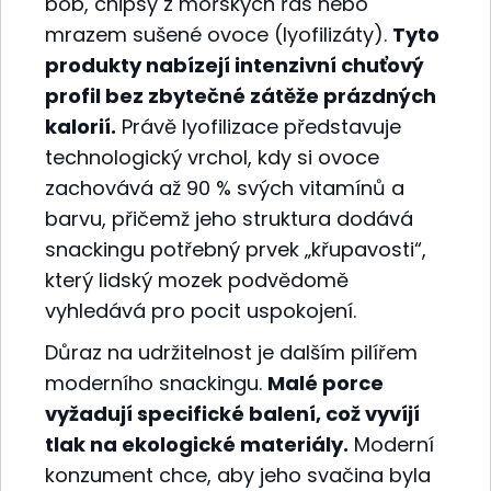
bob, chipsy z mořských řas nebo
mrazem sušené ovoce (lyofilizáty).
Tyto
produkty nabízejí intenzivní chuťový
profil bez zbytečné zátěže prázdných
kalorií.
Právě lyofilizace představuje
technologický vrchol, kdy si ovoce
zachovává až 90 % svých vitamínů a
barvu, přičemž jeho struktura dodává
snackingu potřebný prvek „křupavosti“,
který lidský mozek podvědomě
vyhledává pro pocit uspokojení.
Důraz na udržitelnost je dalším pilířem
moderního snackingu.
Malé porce
vyžadují specifické balení, což vyvíjí
tlak na ekologické materiály.
Moderní
konzument chce, aby jeho svačina byla