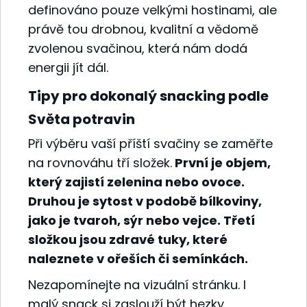
definováno pouze velkými hostinami, ale
právě tou drobnou, kvalitní a vědomě
zvolenou svačinou, která nám dodá
energii jít dál.
Tipy pro dokonalý snacking podle
Světa potravin
Při výběru vaší příští svačiny se zaměřte
na rovnováhu tří složek.
První je objem,
který zajistí zelenina nebo ovoce.
Druhou je sytost v podobě bílkoviny,
jako je tvaroh, sýr nebo vejce. Třetí
složkou jsou zdravé tuky, které
naleznete v ořeších či semínkách.
Nezapomínejte na vizuální stránku. I
malý snack si zaslouží být hezky