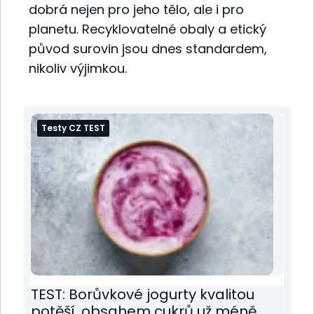
dobrá nejen pro jeho tělo, ale i pro
planetu. Recyklovatelné obaly a etický
původ surovin jsou dnes standardem,
nikoliv výjimkou.
Testy CZ TEST
TEST: Borůvkové jogurty kvalitou
potěší, obsahem cukrů už méně