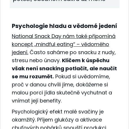
Psychologie hladu a vědomé jedení
National Snack Day nám také připomíná
koncept „mindful eating“ – vědomého
jedení.
Často saháme po snacku z nudy,
stresu nebo únavy.
Klíčem k úspěchu
však není snacking potlačit, ale naučit
se mu rozumět.
Pokud si uvědomíme,
proč v danou chvíli jíme, dokážeme si
malou porci jídla skutečně vychutnat a
vnímat její benefity.
Psychologický efekt malé svačiny je
okamžitý. Příjem glukózy a aktivace
chuťových pohárků spouští produkci