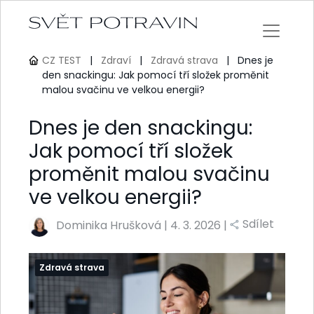
CZ TEST
|
Zdraví
|
Zdravá strava
|
Dnes je
den snackingu: Jak pomocí tří složek proměnit
malou svačinu ve velkou energii?
Dnes je den snackingu:
Jak pomocí tří složek
proměnit malou svačinu
ve velkou energii?
Sdílet
Dominika Hrušková
|
4. 3. 2026 |
Zdravá strava