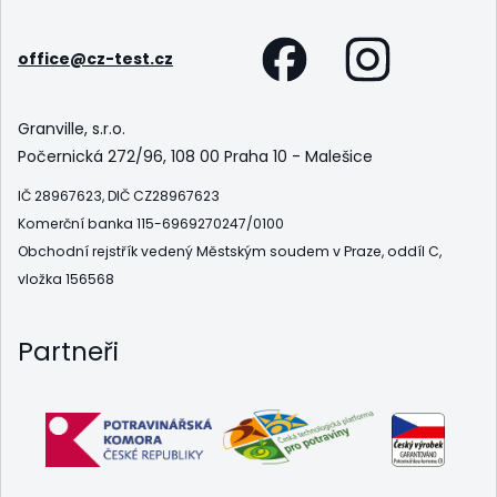
office@cz-test.cz
Granville, s.r.o.
Počernická 272/96, 108 00 Praha 10 - Malešice
IČ 28967623, DIČ CZ28967623
Komerční banka 115-6969270247/0100
Obchodní rejstřík vedený Městským soudem v Praze, oddíl C,
vložka 156568
Partneři