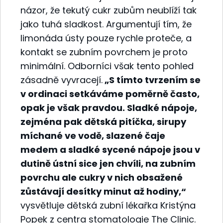
názor, že tekutý cukr zubům neublíží tak
jako tuhá sladkost. Argumentují tím, že
limonáda ústy pouze rychle proteče, a
kontakt se zubním povrchem je proto
minimální. Odborníci však tento pohled
zásadně vyvracejí.
„S tímto tvrzením se
v ordinaci setkáváme poměrně často,
opak je však pravdou. Sladké nápoje,
zejména pak dětská pitíčka, sirupy
míchané ve vodě, slazené čaje
medem a sladké sycené nápoje jsou v
dutině ústní sice jen chvíli, na zubním
povrchu ale cukry v nich obsažené
zůstávají desítky minut až hodiny,“
vysvětluje dětská zubní lékařka Kristýna
Popek z centra stomatologie The Clinic.