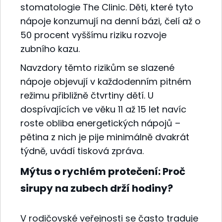
stomatologie The Clinic. Děti, které tyto
nápoje konzumují na denní bázi, čelí až o
50 procent vyššímu riziku rozvoje
zubního kazu.
Navzdory těmto rizikům se slazené
nápoje objevují v každodenním pitném
režimu přibližně čtvrtiny dětí. U
dospívajících ve věku 11 až 15 let navíc
roste obliba energetických nápojů –
pětina z nich je pije minimálně dvakrát
týdně, uvádí tisková zpráva.
Mýtus o rychlém protečení: Proč
sirupy na zubech drží hodiny?
V rodičovské veřejnosti se často traduje