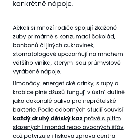
konkrétně nápoje.
Ačkoli si mnozí rodiče spojují zkažené
zuby primárně s konzumací čokolád,
bonbonů či jiných cukrovinek,
stomatologové upozorňují na mnohem
většího viníka, kterým jsou průmyslově
vyráběné nápoje.
Limonády, energetické drinky, sirupy a
krabice plné džusů fungují v ústní dutině
jako dokonalé palivo pro nepřátelské
bakterie.
Podle odborných studií souvisí
každý druhý dětský kaz
právě s pitím
slazených limonád nebo ovocných šťáv
,
což potvrzuje i tisková zpráva centra