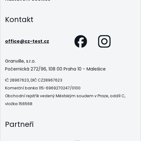
Kontakt
office@cz-test.cz
Granville, s.r.o.
Počernická 272/96, 108 00 Praha 10 - Malešice
IČ 28967623, DIČ CZ28967623
Komerční banka 115-6969270247/0100
Obchodní rejstřík vedený Městským soudem v Praze, oddíl C,
vložka 156568
Partneři