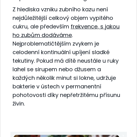
Z hlediska vzniku zubního kazu není
nejdůležitější celkový objem vypitého
cukru, ale především
frekvence, s jakou
ho zubům dodáváme
.
Nejproblematičtějším zvykem je
celodenní kontinuální upíjení sladké
tekutiny. Pokud má dítě neustále u ruky
lahel se sirupem nebo džusem a
každých několik minut si lokne, udržuje
bakterie v ústech v permanentní
pohotovosti díky nepřetržitému přísunu
živin.