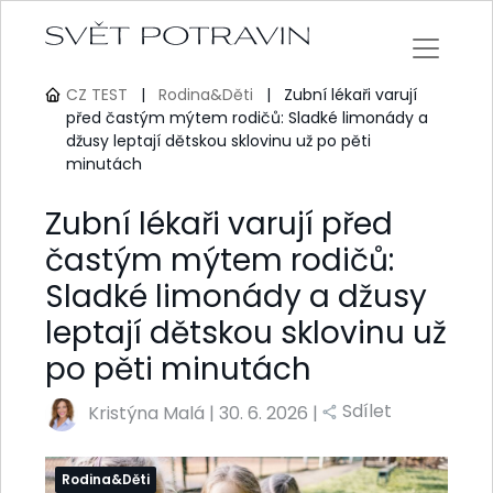
CZ TEST
|
Rodina&Děti
|
Zubní lékaři varují
před častým mýtem rodičů: Sladké limonády a
džusy leptají dětskou sklovinu už po pěti
minutách
Zubní lékaři varují před
častým mýtem rodičů:
Sladké limonády a džusy
leptají dětskou sklovinu už
po pěti minutách
Sdílet
Kristýna Malá
|
30. 6. 2026 |
Rodina&Děti