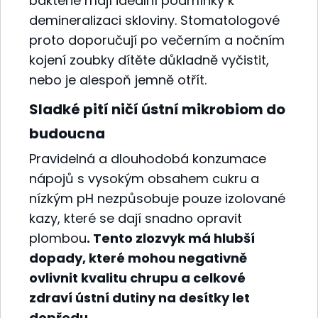
bakterie mají ideální podmínky k
demineralizaci skloviny. Stomatologové
proto doporučují po večerním a nočním
kojení zoubky dítěte důkladně vyčistit,
nebo je alespoň jemně otřít.
Sladké pití ničí ústní mikrobiom do
budoucna
Pravidelná a dlouhodobá konzumace
nápojů s vysokým obsahem cukru a
nízkým pH nezpůsobuje pouze izolované
kazy, které se dají snadno opravit
plombou
. Tento zlozvyk má hlubší
dopady, které mohou negativně
ovlivnit kvalitu chrupu a celkové
zdraví ústní dutiny na desítky let
dopředu.