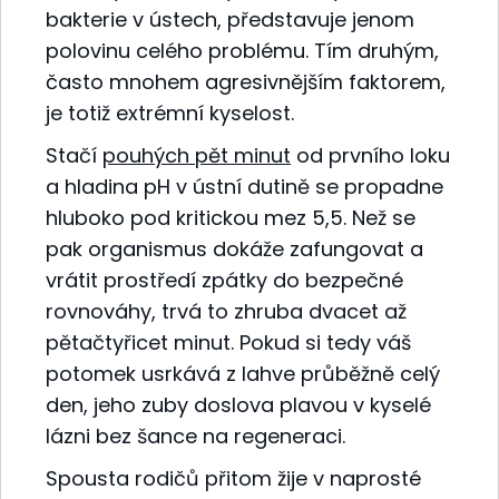
bakterie v ústech, představuje jenom
polovinu celého problému. Tím druhým,
často mnohem agresivnějším faktorem,
je totiž extrémní kyselost.
Stačí
pouhých pět minut
od prvního loku
a hladina pH v ústní dutině se propadne
hluboko pod kritickou mez 5,5. Než se
pak organismus dokáže zafungovat a
vrátit prostředí zpátky do bezpečné
rovnováhy, trvá to zhruba dvacet až
pětačtyřicet minut. Pokud si tedy váš
potomek usrkává z lahve průběžně celý
den, jeho zuby doslova plavou v kyselé
lázni bez šance na regeneraci.
Spousta rodičů přitom žije v naprosté