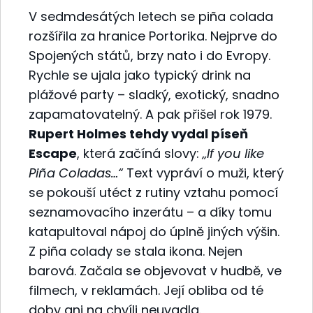
V sedmdesátých letech se piña colada
rozšířila za hranice Portorika. Nejprve do
Spojených států, brzy nato i do Evropy.
Rychle se ujala jako typický drink na
plážové party – sladký, exotický, snadno
zapamatovatelný. A pak přišel rok 1979.
Rupert Holmes tehdy vydal píseň
Escape
, která začíná slovy:
„If you like
Piña Coladas…“
Text vypráví o muži, který
se pokouší utéct z rutiny vztahu pomocí
seznamovacího inzerátu – a díky tomu
katapultoval nápoj do úplně jiných výšin.
Z piña colady se stala ikona. Nejen
barová. Začala se objevovat v hudbě, ve
filmech, v reklamách. Její obliba od té
doby ani na chvíli neuvadla.