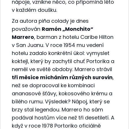
nápoje, vznikne něco, co připomíná léto
v každém doušku.
Za autora piña colady je dnes
považován
Ramón „Monchito“
Marrero
, barman z hotelu Caribe Hilton
v San Juanu. V roce 1954 mu vedení
hotelu zadalo konkrétní úkol: vymyslet
koktejl, který by zachytil chuť Portorika a
neměl ve světě obdoby. Marrero strávil
tři měsíce mícháním různých surovin
,
než se dopracoval ke kombinaci
ananasové šťávy, kokosového krému a
bílého rumu. Výsledek? Nápoj, který se
brzy stal legendou. Marrero ho sám
podával hostům více než tři desetiletí. A
když v roce 1978 Portoriko oficiálně