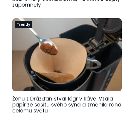
zapomněly
Trendy
Ženu z Drážďan štval lógr v kávě. Vzala
papír ze sešitu svého syna a změnila rána
celému světu