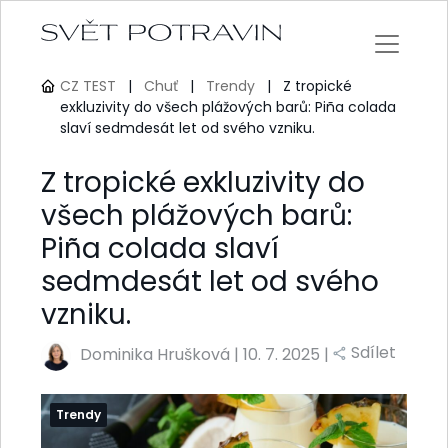
CZ TEST
|
Chuť
|
Trendy
|
Z tropické
exkluzivity do všech plážových barů: Piña colada
slaví sedmdesát let od svého vzniku.
Z tropické exkluzivity do
všech plážových barů:
Piña colada slaví
sedmdesát let od svého
vzniku.
Sdílet
Dominika Hrušková
|
10. 7. 2025 |
Trendy