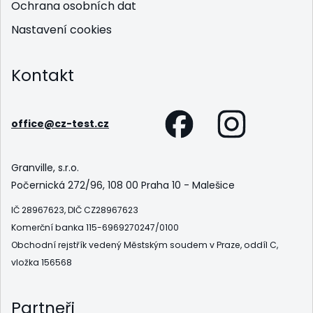
Ochrana osobních dat
Nastavení cookies
Kontakt
office@cz-test.cz
Granville, s.r.o.
Počernická 272/96, 108 00 Praha 10 - Malešice
IČ 28967623, DIČ CZ28967623
Komerční banka 115-6969270247/0100
Obchodní rejstřík vedený Městským soudem v Praze, oddíl C,
vložka 156568
Partneři