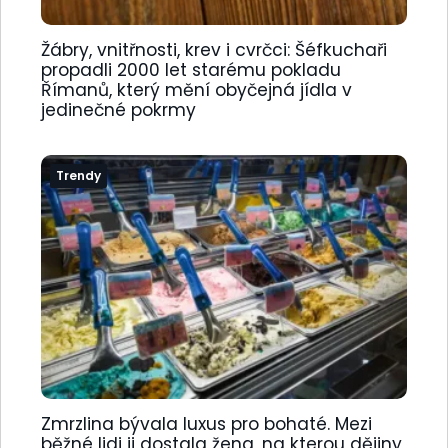
Žábry, vnitřnosti, krev i cvrčci: Šéfkuchaři
propadli 2000 let starému pokladu
Římanů, který mění obyčejná jídla v
jedinečné pokrmy
Trendy
Zmrzlina bývala luxus pro bohaté. Mezi
běžné lidi ji dostala žena, na kterou dějiny