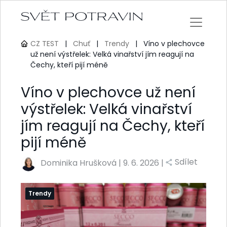
CZ TEST
|
Chuť
|
Trendy
|
Víno v plechovce
už není výstřelek: Velká vinařství jím reagují na
Čechy, kteří pijí méně
Víno v plechovce už není
výstřelek: Velká vinařství
jím reagují na Čechy, kteří
pijí méně
Sdílet
Dominika Hrušková
|
9. 6. 2026 |
Trendy