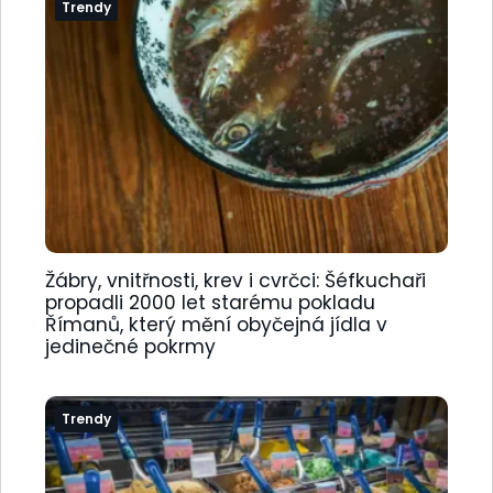
Trendy
Žábry, vnitřnosti, krev i cvrčci: Šéfkuchaři
propadli 2000 let starému pokladu
Římanů, který mění obyčejná jídla v
jedinečné pokrmy
Trendy