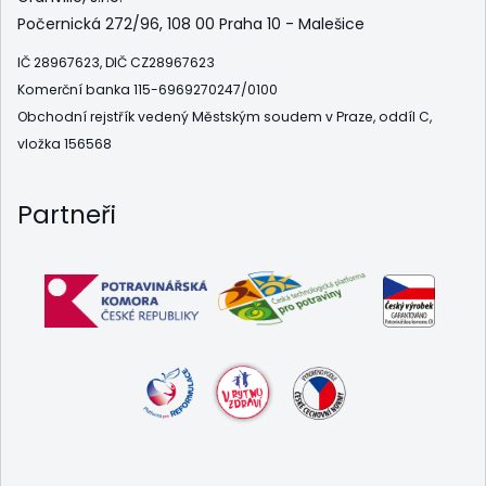
Počernická 272/96, 108 00 Praha 10 - Malešice
IČ 28967623, DIČ CZ28967623
Komerční banka 115-6969270247/0100
Obchodní rejstřík vedený Městským soudem v Praze, oddíl C,
vložka 156568
Partneři