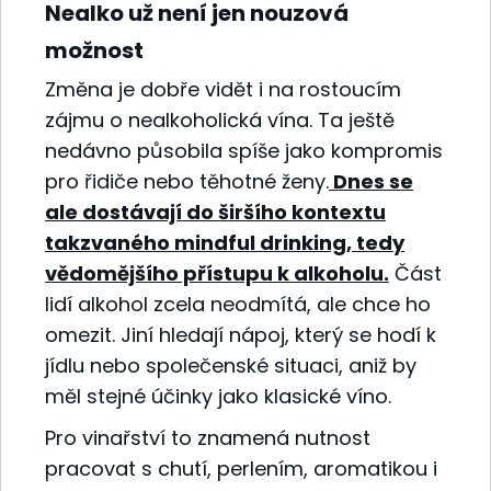
Nealko už není jen nouzová
možnost
Změna je dobře vidět i na rostoucím
zájmu o nealkoholická vína. Ta ještě
nedávno působila spíše jako kompromis
pro řidiče nebo těhotné ženy.
Dnes se
ale dostávají do širšího kontextu
takzvaného mindful drinking, tedy
vědomějšího přístupu k alkoholu.
Část
lidí alkohol zcela neodmítá, ale chce ho
omezit. Jiní hledají nápoj, který se hodí k
jídlu nebo společenské situaci, aniž by
měl stejné účinky jako klasické víno.
Pro vinařství to znamená nutnost
pracovat s chutí, perlením, aromatikou i