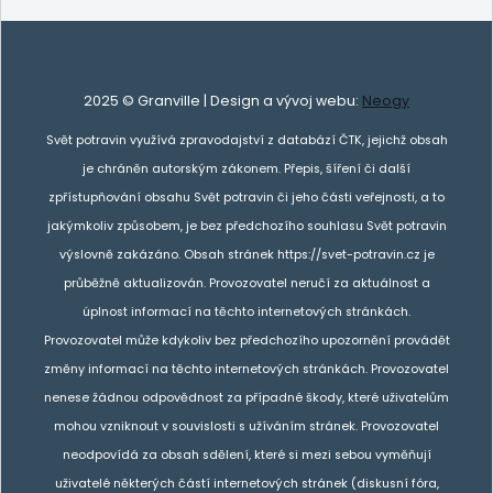
2025 © Granville | Design a vývoj webu:
Neogy
Svět potravin využívá zpravodajství z databází ČTK, jejichž obsah
je chráněn autorským zákonem. Přepis, šíření či další
zpřístupňování obsahu Svět potravin či jeho části veřejnosti, a to
jakýmkoliv způsobem, je bez předchozího souhlasu Svět potravin
výslovně zakázáno. Obsah stránek https://svet-potravin.cz je
průběžně aktualizován. Provozovatel neručí za aktuálnost a
úplnost informací na těchto internetových stránkách.
Provozovatel může kdykoliv bez předchozího upozornění provádět
změny informací na těchto internetových stránkách. Provozovatel
nenese žádnou odpovědnost za případné škody, které uživatelům
mohou vzniknout v souvislosti s užíváním stránek. Provozovatel
neodpovídá za obsah sdělení, které si mezi sebou vyměňují
uživatelé některých částí internetových stránek (diskusní fóra,