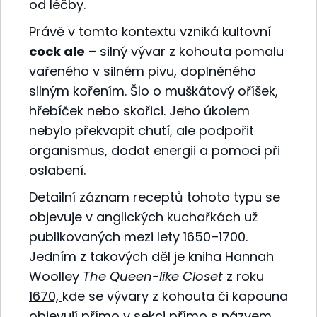
od léčby.
Právě v tomto kontextu vzniká kultovní
cock ale
– silný vývar z kohouta pomalu
vařeného v silném pivu, doplněného
silným kořením. Šlo o muškátový oříšek,
hřebíček nebo skořici. Jeho úkolem
nebylo překvapit chutí, ale podpořit
organismus, dodat energii a pomoci při
oslabení.
Detailní záznam receptů tohoto typu se
objevuje v anglických kuchařkách už
publikovaných mezi lety 1650–1700.
Jedním z takových děl je kniha Hannah
Woolley
The Queen-like Closet
z roku
1670,
kde se vývary z kohouta či kapouna
objevují přímo v sekci přímo s názvem