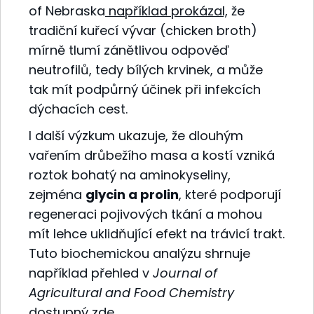
of Nebraska
například prokázal,
že
tradiční kuřecí vývar (chicken broth)
mírně tlumí zánětlivou odpověď
neutrofilů, tedy bílých krvinek, a může
tak mít podpůrný účinek při infekcích
dýchacích cest.
I další výzkum ukazuje, že dlouhým
vařením drůbežího masa a kostí vzniká
roztok bohatý na aminokyseliny,
zejména
glycin a prolin
, které podporují
regeneraci pojivových tkání a mohou
mít lehce uklidňující efekt na trávicí trakt.
Tuto biochemickou analýzu shrnuje
například přehled v
Journal of
Agricultural and Food Chemistry
dostupný zde.