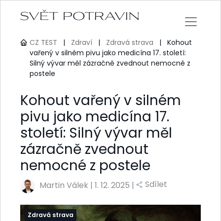
CZ TEST
|
Zdraví
|
Zdravá strava
|
Kohout
vařený v silném pivu jako medicína 17. století:
Silný vývar měl zázračně zvednout nemocné z
postele
Kohout vařený v silném
pivu jako medicína 17.
století: Silný vývar měl
zázračně zvednout
nemocné z postele
Sdílet
Martin Válek
|
1. 12. 2025 |
Zdravá strava