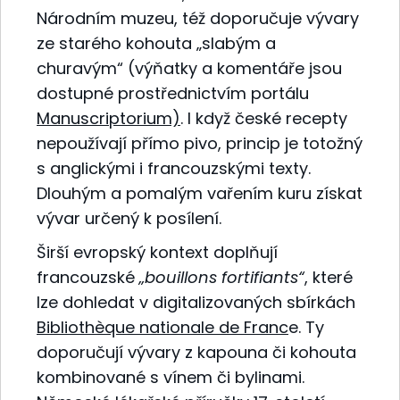
Národním muzeu, též doporučuje vývary
ze starého kohouta „slabým a
churavým“ (výňatky a komentáře jsou
dostupné prostřednictvím portálu
Manuscriptorium)
. I když české recepty
nepoužívají přímo pivo, princip je totožný
s anglickými i francouzskými texty.
Dlouhým a pomalým vařením kuru získat
vývar určený k posílení.
Širší evropský kontext doplňují
francouzské
„bouillons fortifiants“
, které
lze dohledat v digitalizovaných sbírkách
Bibliothèque nationale de Franc
e. Ty
doporučují vývary z kapouna či kohouta
kombinované s vínem či bylinami.