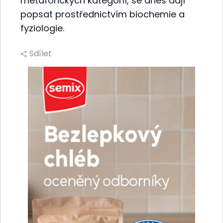
metaforických kategorií, se dnes dají
popsat prostřednictvím biochemie a
fyziologie.
Sdílet