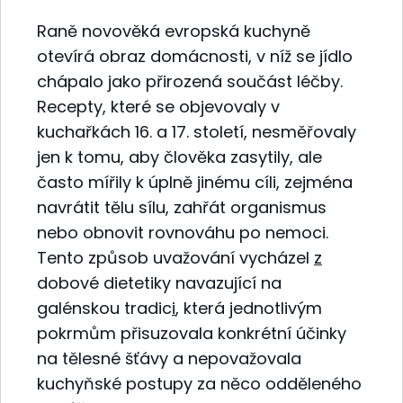
Raně novověká evropská kuchyně
otevírá obraz domácnosti, v níž se jídlo
chápalo jako přirozená součást léčby.
Recepty, které se objevovaly v
kuchařkách 16. a 17. století, nesměřovaly
jen k tomu, aby člověka zasytily, ale
často mířily k úplně jinému cíli, zejména
navrátit tělu sílu, zahřát organismus
nebo obnovit rovnováhu po nemoci.
Tento způsob uvažování vycházel
z
dobové dietetiky navazující na
galénskou tradic
i
, která jednotlivým
pokrmům přisuzovala konkrétní účinky
na tělesné šťávy a nepovažovala
kuchyňské postupy za něco odděleného