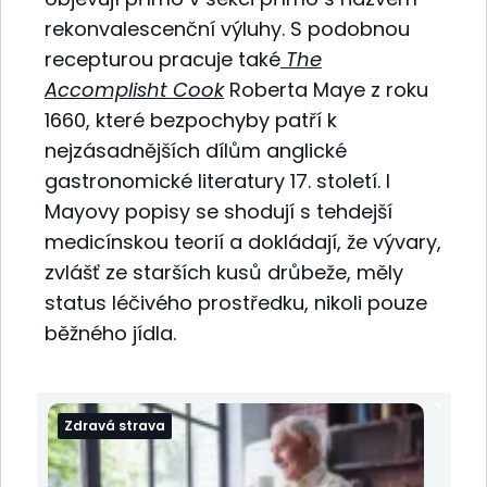
rekonvalescenční výluhy. S podobnou
recepturou pracuje také
The
Accomplisht Cook
Roberta Maye z roku
1660, které bezpochyby patří k
nejzásadnějších dílům anglické
gastronomické literatury 17. století. I
Mayovy popisy se shodují s tehdejší
medicínskou teorií a dokládají, že vývary,
zvlášť ze starších kusů drůbeže, měly
status léčivého prostředku, nikoli pouze
běžného jídla.
Zdravá strava