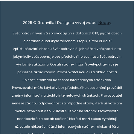
2025 © Granville | Design a vývoj webu:
Neogy
Svět potravin využívá zpravodajství z databází ČTK, jejichž obsah
je chráněn autorským zákonem. Přepis, šíření či další
zpřístupňování obsahu Svět potravin či jeho části veřejnosti, a to
jakýmkoliv způsobem, je bez předchozího souhlasu Svět potravin
výslovně zakázáno. Obsah stránek https://svet-potravin.cz je
průběžně aktualizován. Provozovatel neručí za aktuálnost a
úplnost informací na těchto internetových stránkách.
Provozovatel může kdykoliv bez předchozího upozornění provádět
změny informací na těchto internetových stránkách. Provozovatel
nenese žádnou odpovědnost za případné škody, které uživatelům
mohou vzniknout v souvislosti s užíváním stránek. Provozovatel
neodpovídá za obsah sdělení, které si mezi sebou vyměňují
uživatelé některých částí internetových stránek (diskusní fóra,