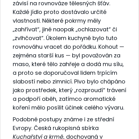
závisí na rovnováze tělesných šťáv.
Každé jídlo proto dostávalo určité
vlastnosti. Některé pokrmy měly
„zahřívat“, jiné naopak „ochlazovat“ či
„zvlhčovat“. Úkolem kuchyně bylo tuto
rovnováhu vracet do pořádku. Kohout —
zejména starší kus — byl považován za
maso, které tělo zahřeje a dodá mu sílu,
a proto se doporučoval lidem trpícím
slabostí nebo zimnicí. Pivo bylo chápáno
jako prostředek, který „rozproudí“ trávení
a podpoří oběh, zatímco aromatické
koření mělo posílit účinek celého vývaru.
Podobné postupy známe i ze střední
Evropy. Česká rukopisná sbírka
Kuchařství a krmě
, dochovaná v