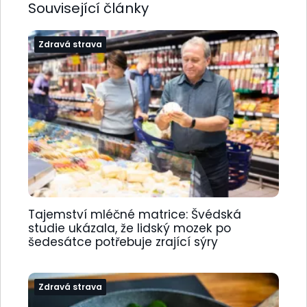
Související články
Zdravá strava
Tajemství mléčné matrice: Švédská
studie ukázala, že lidský mozek po
šedesátce potřebuje zrající sýry
Zdravá strava