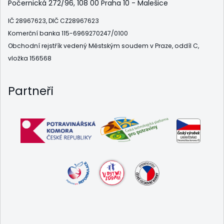
Počernická 272/96, 108 00 Praha 10 - Malešice
IČ 28967623, DIČ CZ28967623
Komerční banka 115-6969270247/0100
Obchodní rejstřík vedený Městským soudem v Praze, oddíl C,
vložka 156568
Partneři