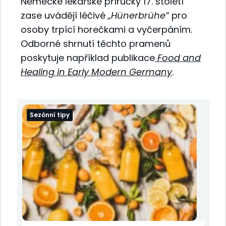
Německé lékařské příručky 17. století
zase uvádějí léčivé
„Hünerbrühe“
pro
osoby trpící horečkami a vyčerpáním.
Odborné shrnutí těchto pramenů
poskytuje například publikace
Food and
Healing in Early Modern Germany
.
Sezónní tipy