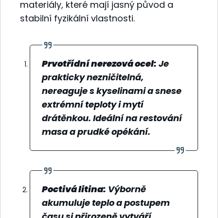
materiály, které mají jasný původ a
stabilní fyzikální vlastnosti.
Prvotřídní nerezová ocel:
Je
prakticky nezničitelná,
nereaguje s kyselinami a snese
extrémní teploty i mytí
drátěnkou. Ideální na restování
masa a prudké opékání.
Poctivá litina:
Výborně
akumuluje teplo a postupem
času si přirozeně vytváří