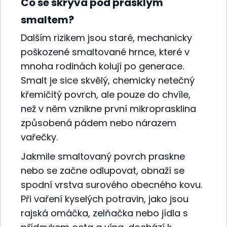
Co se skrývá pod prasklým
smaltem?
Dalším rizikem jsou staré, mechanicky
poškozené smaltované hrnce, které v
mnoha rodinách kolují po generace.
Smalt je sice skvělý, chemicky netečný
křemičitý povrch, ale pouze do chvíle,
než v něm vznikne první mikroprasklina
způsobená pádem nebo nárazem
vařečky.
Jakmile smaltovaný povrch praskne
nebo se začne odlupovat, obnaží se
spodní vrstva surového obecného kovu.
Při vaření kyselých potravin, jako jsou
rajská omáčka, zelňačka nebo jídla s