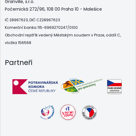
Granville, s.r.o.
Počernická 272/96, 108 00 Praha 10 - Malešice
IČ 28967623, DIČ CZ28967623
Komerční banka 115-6969270247/0100
Obchodní rejstřík vedený Městským soudem v Praze, oddíl C,
vložka 156568
Partneři