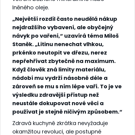
lněného oleje.
„Největší rozdíl často neudělá nákup
nejdražšího vybavení, ale obyčejný
návyk po vaření,“ uzavírá téma Miloš
Staněk. „Litinu nenechat vlhkou,
prkénko neutopit ve dřezu, nerez
nepřehřívat zbytečně na maximum.
Když člověk zná limity materiálu,
nádobí mu vydrží násobně déle a
zároveň se mu s ním lépe vaří. To je ve
výsledku zdravější přístup než
neustále dokupovat nové věci a
používat je stejně ničivým způsobem.“
Zdravá kuchyně zkrátka nevyžaduje
okamžitou revoluci, ale postupné