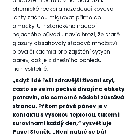
přídavkem octa a vína, dochází k
chemické reakci a nežádoucí kovové
ionty začnou migrovat přímo do
omáčky. U historického nádobí
nejasného původu navíc hrozí, že staré
glazury obsahovaly stopová množství
olova či kadmia pro zajištění sytých
barev, což je z dnešního pohledu
nemyslitelné.
„Když lidé řeší zdravější životní styl,
často se velmi pečlivě dívají na etikety
potravin, ale samotné nádobí zůstává
stranou. Přitom právě pánev je v
kontaktu s vysokou teplotou, tukem i
surovinami každý den,“ vysvětluje
Pavel Staněk. „Není nutné se bát