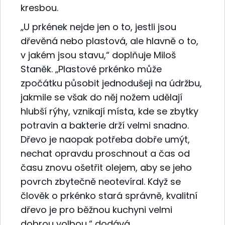
kresbou.
„U prkének nejde jen o to, jestli jsou
dřevěná nebo plastová, ale hlavně o to,
v jakém jsou stavu,“ doplňuje Miloš
Staněk. „Plastové prkénko může
zpočátku působit jednodušeji na údržbu,
jakmile se však do něj nožem udělají
hlubší rýhy, vznikají místa, kde se zbytky
potravin a bakterie drží velmi snadno.
Dřevo je naopak potřeba dobře umýt,
nechat opravdu proschnout a čas od
času znovu ošetřit olejem, aby se jeho
povrch zbytečně neotevíral. Když se
člověk o prkénko stará správně, kvalitní
dřevo je pro běžnou kuchyni velmi
dobrou volbou,“ dodává.