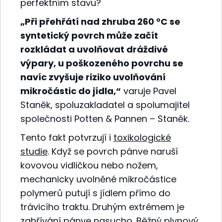
perfektním stavu?
„Při přehřátí nad zhruba 260 °C se
syntetický povrch může začít
rozkládat a uvolňovat dráždivé
výpary, u poškozeného povrchu se
navíc zvyšuje riziko uvolňování
mikročástic do jídla,“
varuje Pavel
Staněk, spoluzakladatel a spolumajitel
společnosti Potten & Pannen – Staněk.
Tento fakt potvrzují i
toxikologické
studie
. Když se povrch pánve naruší
kovovou vidličkou nebo nožem,
mechanicky uvolněné mikročástice
polymerů putují s jídlem přímo do
trávicího traktu. Druhým extrémem je
zahřívání pánve nasucho. Běžný plynový