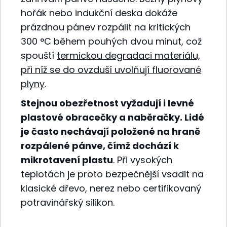
hořák nebo indukční deska dokáže
prázdnou pánev rozpálit na kritických
300 °C během pouhých dvou minut, což
spouští
termickou degradaci materiálu,
při níž se do ovzduší uvolňují fluorované
plyny
.
Stejnou obezřetnost vyžadují i levné
plastové obracečky a naběračky. Lidé
je často nechávají položené na hraně
rozpálené pánve, čímž dochází k
mikrotavení plastu
. Při vysokých
teplotách je proto bezpečnější vsadit na
klasické dřevo, nerez nebo certifikovaný
potravinářský silikon.