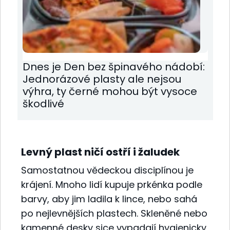
Dnes je Den bez špinavého nádobí:
Jednorázové plasty ale nejsou
výhra, ty černé mohou být vysoce
škodlivé
Levný plast ničí ostří i žaludek
Samostatnou vědeckou disciplínou je
krájení. Mnoho lidí kupuje prkénka podle
barvy, aby jim ladila k lince, nebo sahá
po nejlevnějších plastech. Skleněné nebo
kamenné desky sice vypadají hygienicky