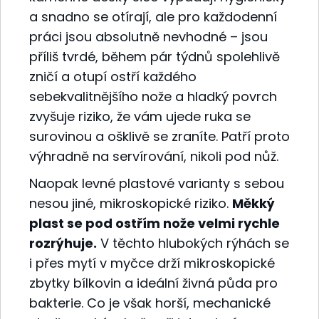
a snadno se otírají, ale pro každodenní
práci jsou absolutně nevhodné – jsou
příliš tvrdé, během pár týdnů spolehlivě
zničí a otupí ostří každého
sebekvalitnějšího nože a hladký povrch
zvyšuje riziko, že vám ujede ruka se
surovinou a ošklivě se zraníte. Patří proto
výhradně na servírování, nikoli pod nůž.
Naopak levné plastové varianty s sebou
nesou jiné, mikroskopické riziko.
Měkký
plast se pod ostřím nože velmi rychle
rozrýhuje.
V těchto hlubokých rýhách se
i přes mytí v myčce drží mikroskopické
zbytky bílkovin a ideální živná půda pro
bakterie. Co je však horší, mechanické