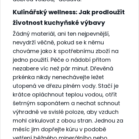
Kulinářský wellness: Jak prodloužit
životnost kuchyňské výbavy
Žádný materiál, ani ten nejpevnější,
nevydrží věčně, pokud se k němu
chováme jako k spotřebnímu zboží na
jedno použití. Péče o nádobí přitom
nezabere víc než pár minut. Dřevěná
prkénka nikdy nenechávejte ležet
utopená ve dřezu plném vody. Stačí je
krátce opláchnout teplou vodou, otřít
šetrným saponátem a nechat schnout
výhradně ve svislé poloze, aby vzduch
mohl cirkulovat z obou stran. Jednou za
měsíc jim dopřejte kúru v podobě
vetření běžného minerálního nebo