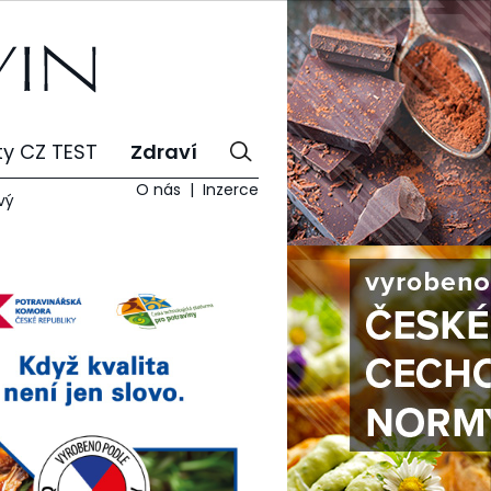
ty CZ TEST
Zdraví
O nás
Inzerce
vý