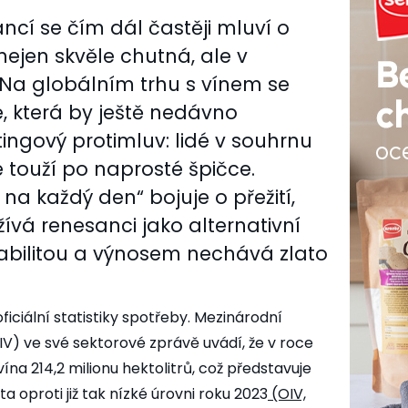
ncí se čím dál častěji mluví o
 nejen skvěle chutná, ale v
. Na globálním trhu s vínem se
e, která by ještě nedávno
ngový protimluv: lidé v souhrnu
ce touží po naprosté špičce.
na každý den“ bojuje o přežití,
ívá renesanci jako alternativní
tabilitou a výnosem nechává zlato
 oficiální statistiky spotřeby. Mezinárodní
IV) ve své sektorové zprávě uvádí, že v roce
ína 214,2 milionu hektolitrů, což představuje
a oproti již tak nízké úrovni roku 2023
(OIV,