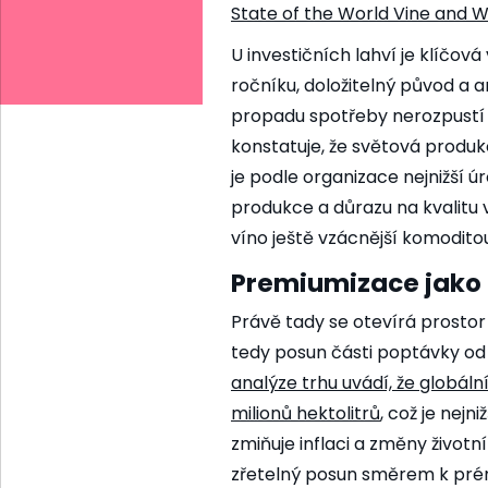
State of the World Vine and W
U investičních lahví je klíčov
ročníku, doložitelný původ a 
propadu spotřeby nerozpustí 
konstatuje, že světová produkc
je podle organizace nejnižší ú
produkce a důrazu na kvalitu 
víno ještě vzácnější komoditou
Premiumizace jako 
Právě tady se otevírá prosto
tedy posun části poptávky od 
analýze trhu uvádí, že globáln
milionů hektolitrů
, což je nejn
zmiňuje inflaci a změny život
zřetelný posun směrem k pré