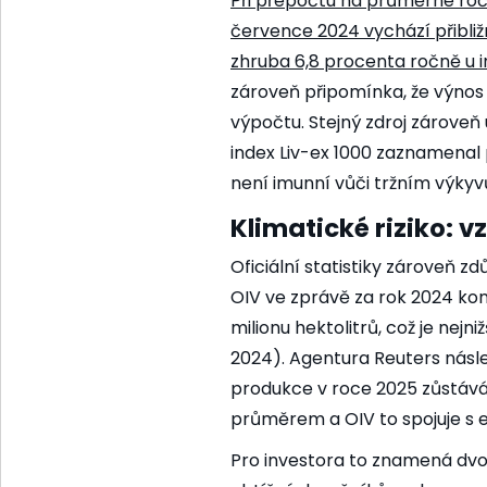
Při přepočtu na průměrné roč
července 2024 vychází přibliž
zhruba 6,8 procenta ročně u i
zároveň připomínka, že výnos
výpočtu. Stejný zdroj zároveň 
index Liv-ex 1000 zaznamenal 
není imunní vůči tržním výkyvů
Klimatické riziko: v
Oficiální statistiky zároveň zd
OIV ve zprávě za rok 2024 kon
milionu hektolitrů, což je nejni
2024). Agentura Reuters násle
produkce v roce 2025 zůstáv
průměrem a OIV to spojuje s 
Pro investora to znamená dvo