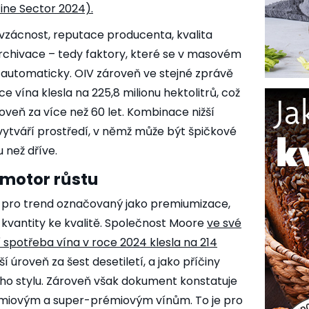
ine Sector 2024).
á vzácnost, reputace producenta, kvalita
archivace – tedy faktory, které se v masovém
automaticky. OIV zároveň ve stejné zprávě
e vína klesla na 225,8 milionu hektolitrů, což
roveň za více než 60 let. Kombinace nižší
vytváří prostředí, v němž může být špičkové
 než dříve.
motor růstu
r pro trend označovaný jako premiumizace,
kvantity ke kvalitě. Společnost Moore
ve své
í spotřeba vína v roce 2024 klesla na 214
ižší úroveň za šest desetiletí, a jako příčiny
ního stylu. Zároveň však dokument konstatuje
miovým a super-prémiovým vínům. To je pro