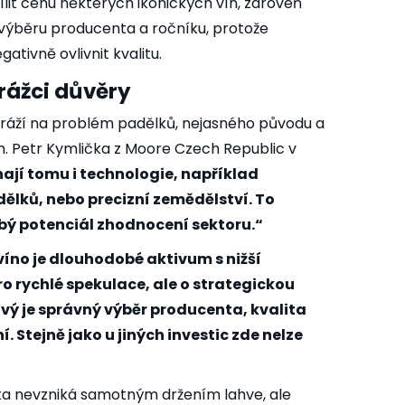
lit cenu některých ikonických vín, zároveň
výběru producenta a ročníku, protože
ativně ovlivnit kvalitu.
rážci důvěry
aráží na problém padělků, nejasného původu a
m. Petr Kymlička z Moore Czech Republic v
jí tomu i technologie, například
ělků, nebo precizní zemědělství. To
bý potenciál zhodnocení sektoru.“
 víno je dlouhodobé aktivum s nižší
pro rychlé spekulace, ale o strategickou
čový je správný výběr producenta, kvalita
 Stejně jako u jiných investic zde nelze
ta nevzniká samotným držením lahve, ale