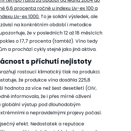
ní tempo růstu za období od ledna 2004 do
ně 6,6 procenta ročně u indexu Liv-ex 100 a
ndexu Liv-ex 1000.
To je solidní výsledek, ale
 závisí na konkrétním období i metodice
upozorňuje, že v posledních 12 až 18 měsících
pokles o 17,7 procenta (tamtéž). Víno tedy
m a prochází cykly stejně jako jiná aktiva.
zácnost s příchutí nejistoty
ůrazňují rostoucí klimatický tlak na produkci.
statuje, že produkce vína dosáhla 225,8
žší hodnota za více než šest desetiletí (OIV,
dně informovala, že i přes mírné oživení
á globální výstup pod dlouhodobým
extrémními a nepravidelnými projevy počasí.
jsečný efekt. Nedostatek a reputace