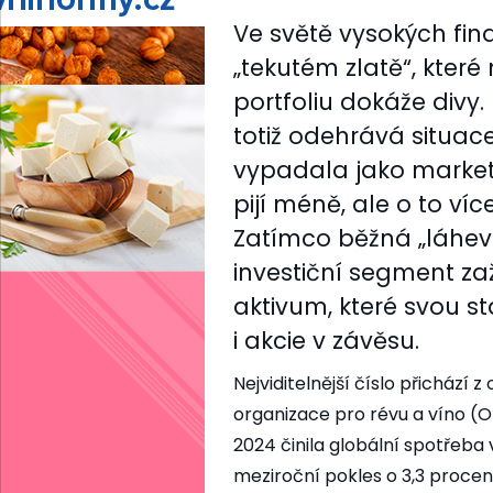
Ve světě vysokých fina
„tekutém zlatě“, které
portfoliu dokáže divy
totiž odehrává situac
vypadala jako marketi
pijí méně, ale o to ví
Zatímco běžná „láhev 
investiční segment zaž
aktivum, které svou s
i akcie v závěsu.
Nejviditelnější číslo přichází z
organizace pro révu a víno (O
2024 činila globální spotřeba v
meziroční pokles o 3,3 procent