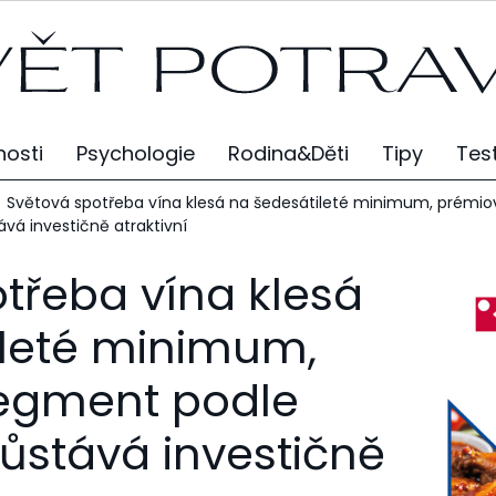
osti
Psychologie
Rodina&Děti
Tipy
Tes
Světová spotřeba vína klesá na šedesátileté minimum, prémio
vá investičně atraktivní
třeba vína klesá
ileté minimum,
egment podle
ůstává investičně