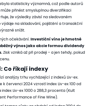
nebyla statisticky významná, což podle autorů
 může přinést smysluplnou diverzifikaci
rňuje, že výsledky závisí na sledovaném
 výdaje na skladování, pojištění a transakční
ýrazně snížit.
aných očekávání.
Investiční víno je hmotné
ůběžný výnos jako akcie formou dividendy
.
Zisk vzniká až při prodeji – a jen tehdy, pokud
 cenu.
 Co říkají indexy
zí analýzy trhu vycházející z indexů Liv-ex.
e k červenci 2024 vzrostl index Liv-ex 100 od
 index Liv-ex 1000 o 288,3 procenta (Kult
ment Performance of Fine Wine).