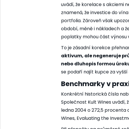
uvádí, že korelace s akciemi 
znamená, že investice do vína
portfolia. Zároveň však upozo
období, měně i nákladech a že
poplatky mohou část výnosu v
To je zásadní korekce přehn
aktivum, ale negeneruje pr
nebo dluhopis formou úroku
se podaří najít kupce za vyšší
Benchmarky v praxi:
Konkrétní historická čísla nabí
Společnost Kult Wines uvádí, ž
ledna 2004 o 272,5 procenta a
Wines, Evaluating the Invest