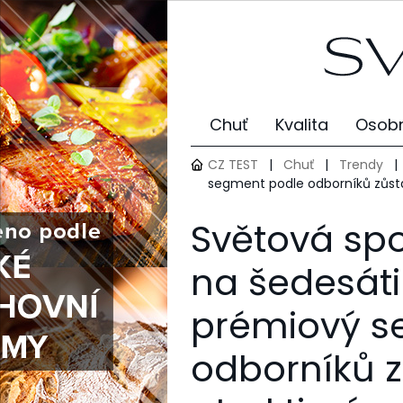
Chuť
Kvalita
Osobn
CZ TEST
|
Chuť
|
Trendy
|
segment podle odborníků zůstá
Světová spo
na šedesát
prémiový s
odborníků z