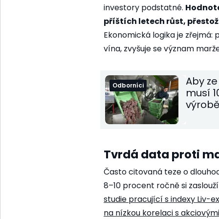
investory podstatné.
Hodnota
příštích letech růst, přesto
Ekonomická logika je zřejmá: 
vína, zvyšuje se význam marž
Aby ze
Odborníci
musí 1
výrobě
Tvrdá data proti 
Často citovaná teze o dlouho
8–10 procent ročně si zaslouží
studie pracující s indexy Liv
na nízkou korelaci s akciovými