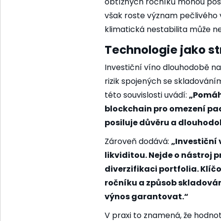
obtížných ročníků mohou posí
však roste význam pečlivého 
klimatická nestabilita může neg
Technologie jako st
Investiční víno dlouhodobě n
rizik spojených se skladování
této souvislosti uvádí:
„Pomáha
blockchain pro omezení pad
posiluje důvěru a dlouhodo
Zároveň dodává:
„Investiční
likviditou. Nejde o nástroj 
diverzifikaci portfolia. Klí
ročníku a způsob skladování.
výnos garantovat.“
V praxi to znamená, že hodno