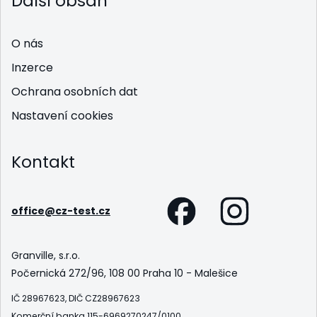
Další obsah
O nás
Inzerce
Ochrana osobních dat
Nastavení cookies
Kontakt
office@cz-test.cz
Granville, s.r.o.
Počernická 272/96, 108 00 Praha 10 - Malešice
IČ 28967623, DIČ CZ28967623
Komerční banka 115-6969270247/0100