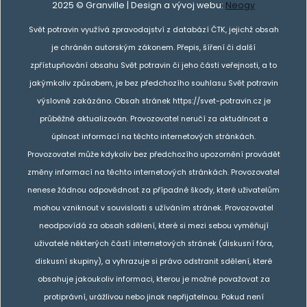
2025 © Granville | Design a vývoj webu:
Neogy
Svět potravin využívá zpravodajství z databází ČTK, jejichž obsah
je chráněn autorským zákonem. Přepis, šíření či další
zpřístupňování obsahu Svět potravin či jeho části veřejnosti, a to
jakýmkoliv způsobem, je bez předchozího souhlasu Svět potravin
výslovně zakázáno. Obsah stránek https://svet-potravin.cz je
průběžně aktualizován. Provozovatel neručí za aktuálnost a
úplnost informací na těchto internetových stránkách.
Provozovatel může kdykoliv bez předchozího upozornění provádět
změny informací na těchto internetových stránkách. Provozovatel
nenese žádnou odpovědnost za případné škody, které uživatelům
mohou vzniknout v souvislosti s užíváním stránek. Provozovatel
neodpovídá za obsah sdělení, které si mezi sebou vyměňují
uživatelé některých částí internetových stránek (diskusní fóra,
diskusní skupiny), a vyhrazuje si právo odstranit sdělení, které
obsahuje jakoukoliv informaci, kterou je možné považovat za
protiprávní, urážlivou nebo jinak nepřijatelnou. Pokud není