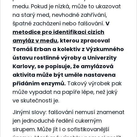
medu. Pokud je nízká, může to ukazovat
na starý med, nevhodné zahřívání,
špatné zacházení nebo falšování.
V
metodice pro identifikaci cizích
amyláz v medu
, kterou zpracoval
Tomáš Erban a kolektiv z Výzkumného
ústavu rostlinné výroby a Univerzity
Karlovy, se popisuje, že amylázová
aktivita může být uměle nastavena
přidáním enzymů.
Takový výrobek pak
může vypadat na papíře lépe, než jaký
ve skutečnosti je.
Jinými slovy: falšování nemusí znamenat
jen jednoduché ředění cukerným
sirupem. Může jít i o sofistikovanější