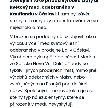
zveřejněn také případ výrobku
Zlatý úl
květový med
, odebraného v
Kauflandu v Čáslavi.
I tam byl závěr
stejný: cizí amylázy a konstatování, že se
nejednalo o med.
V březnu se podobný nález objevil také u
výrobku
Včelí med květový lesní
,
odebraného v prodejně Lidl v Čáslavi.
Výrobcem byla opět společnost Medas
ze Spišské Nové Vsi. Další případy se
týkaly i jiných prodejních míst, mimo jiné
výrobků odebraných v Makru nebo
zveřejněných na Pranýři pod dalšími
názvy. Společným jmenovatelem je ale
stejný typ nálezu: enzymy, které se
přirozeně v medu nevyskytují.