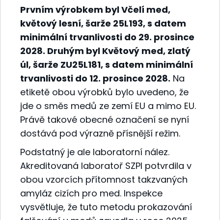
Prvním výrobkem byl Včelí med,
květový lesní, šarže 25L193, s datem
minimální trvanlivosti do 29. prosince
2028. Druhým byl Květový med, zlatý
úl, šarže ZU25L181, s datem minimální
trvanlivosti do 12. prosince 2028.
Na
etiketě obou výrobků bylo uvedeno, že
jde o směs medů ze zemí EU a mimo EU.
Právě takové obecné označení se nyní
dostává pod výrazně přísnější režim.
Podstatný je ale laboratorní nález.
Akreditovaná laboratoř SZPI potvrdila v
obou vzorcích přítomnost takzvaných
amyláz cizích pro med. Inspekce
vysvětluje, že tuto metodu prokazování