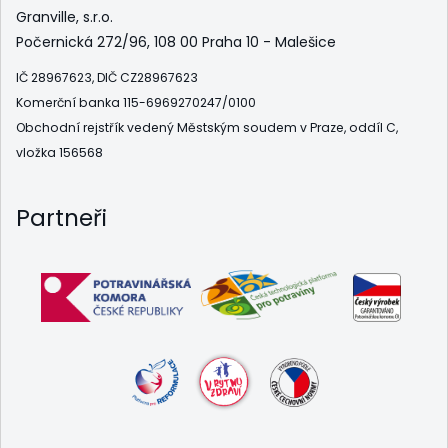
Granville, s.r.o.
Počernická 272/96, 108 00 Praha 10 - Malešice
IČ 28967623, DIČ CZ28967623
Komerční banka 115-6969270247/0100
Obchodní rejstřík vedený Městským soudem v Praze, oddíl C,
vložka 156568
Partneři