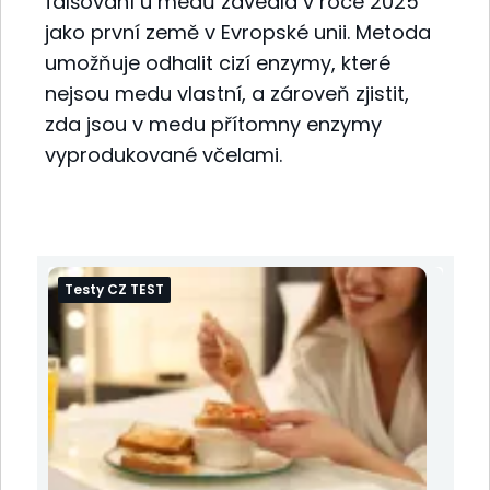
falšování u medů zavedla v roce 2025
jako první země v Evropské unii. Metoda
umožňuje odhalit cizí enzymy, které
nejsou medu vlastní, a zároveň zjistit,
zda jsou v medu přítomny enzymy
vyprodukované včelami.
Testy CZ TEST