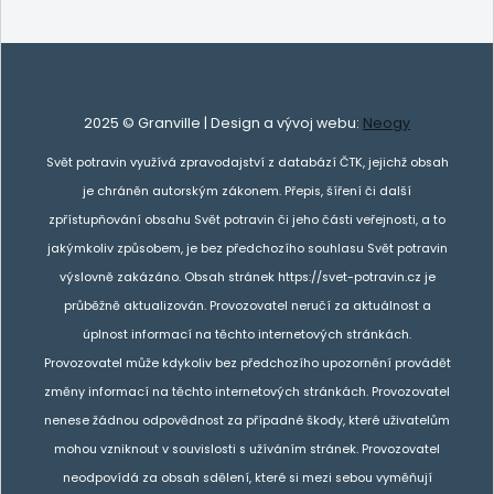
2025 © Granville | Design a vývoj webu:
Neogy
Svět potravin využívá zpravodajství z databází ČTK, jejichž obsah
je chráněn autorským zákonem. Přepis, šíření či další
zpřístupňování obsahu Svět potravin či jeho části veřejnosti, a to
jakýmkoliv způsobem, je bez předchozího souhlasu Svět potravin
výslovně zakázáno. Obsah stránek https://svet-potravin.cz je
průběžně aktualizován. Provozovatel neručí za aktuálnost a
úplnost informací na těchto internetových stránkách.
Provozovatel může kdykoliv bez předchozího upozornění provádět
změny informací na těchto internetových stránkách. Provozovatel
nenese žádnou odpovědnost za případné škody, které uživatelům
mohou vzniknout v souvislosti s užíváním stránek. Provozovatel
neodpovídá za obsah sdělení, které si mezi sebou vyměňují