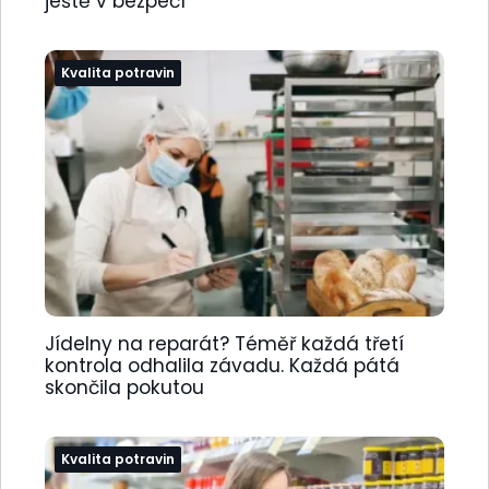
ještě v bezpečí
Kvalita potravin
Jídelny na reparát? Téměř každá třetí
kontrola odhalila závadu. Každá pátá
skončila pokutou
Kvalita potravin