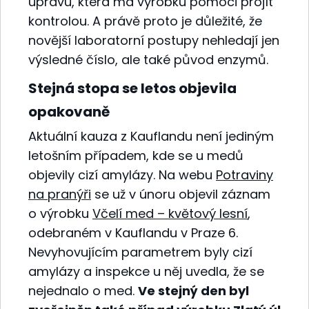
úpravu, která má výrobku pomoci projít
kontrolou. A právě proto je důležité, že
novější laboratorní postupy nehledají jen
výsledné číslo, ale také původ enzymů.
Stejná stopa se letos objevila
opakovaně
Aktuální kauza z Kauflandu není jediným
letošním případem, kde se u medů
objevily cizí amylázy. Na webu
Potraviny
na pranýři
se už v únoru objevil záznam
o výrobku
Včelí med – květový lesní
,
odebraném v Kauflandu v Praze 6.
Nevyhovujícím parametrem byly cizí
amylázy a inspekce u něj uvedla, že se
nejednalo o med.
Ve stejný den byl