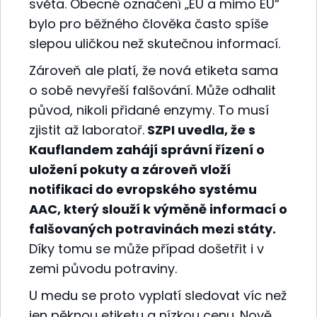
světa. Obecné označení „EU a mimo EU“
bylo pro běžného člověka často spíše
slepou uličkou než skutečnou informací.
Zároveň ale platí, že nová etiketa sama
o sobě nevyřeší falšování. Může odhalit
původ, nikoli přidané enzymy. To musí
zjistit až laboratoř.
SZPI uvedla, že s
Kauflandem zahájí správní řízení o
uložení pokuty a zároveň vloží
notifikaci do evropského systému
AAC, který slouží k výměně informací o
falšovaných potravinách mezi státy.
Díky tomu se může případ došetřit i v
zemi původu potraviny.
U medu se proto vyplatí sledovat víc než
jen pěknou etiketu a nízkou cenu. Nově