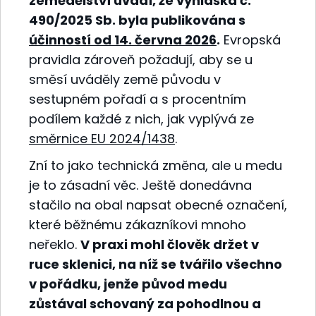
zemědělství uvádí, že vyhláška č.
490/2025 Sb. byla publikována s
účinností od 14. června 2026
.
Evropská
pravidla zároveň požadují, aby se u
směsí uváděly země původu v
sestupném pořadí a s procentním
podílem každé z nich, jak vyplývá ze
směrnice EU 2024/1438
.
Zní to jako technická změna, ale u medu
je to zásadní věc. Ještě donedávna
stačilo na obal napsat obecné označení,
které běžnému zákazníkovi mnoho
neřeklo.
V praxi mohl člověk držet v
ruce sklenici, na níž se tvářilo všechno
v pořádku, jenže původ medu
zůstával schovaný za pohodlnou a