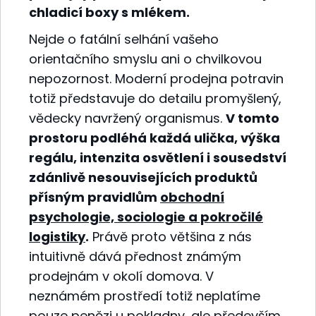
chladicí boxy s mlékem.
Nejde o fatální selhání vašeho
orientačního smyslu ani o chvilkovou
nepozornost. Moderní prodejna potravin
totiž představuje do detailu promyšlený,
vědecky navržený organismus.
V tomto
prostoru podléhá každá ulička, výška
regálu, intenzita osvětlení i sousedství
zdánlivě nesouvisejících produktů
přísným pravidlům
obchodní
psychologie, sociologie a pokročilé
logistiky
.
Právě proto většina z nás
intuitivně dává přednost známým
prodejnám v okolí domova. V
neznámém prostředí totiž neplatíme
pouze penězi u pokladny, ale především