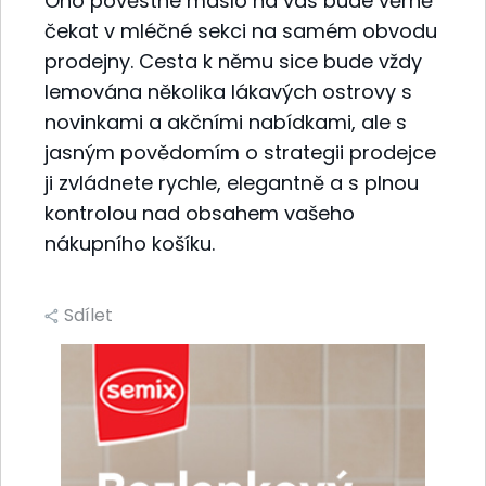
Ono pověstné máslo na vás bude věrně
čekat v mléčné sekci na samém obvodu
prodejny. Cesta k němu sice bude vždy
lemována několika lákavých ostrovy s
novinkami a akčními nabídkami, ale s
jasným povědomím o strategii prodejce
ji zvládnete rychle, elegantně a s plnou
kontrolou nad obsahem vašeho
nákupního košíku.
Sdílet