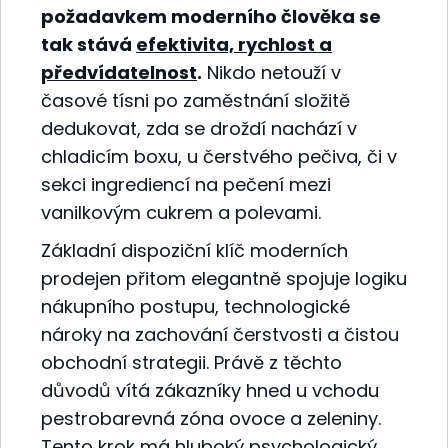
požadavkem moderního člověka se
tak stává
efektivita, rychlost a
předvídatelnost
.
Nikdo netouží v
časové tísni po zaměstnání složitě
dedukovat, zda se droždí nachází v
chladicím boxu, u čerstvého pečiva, či v
sekci ingrediencí na pečení mezi
vanilkovým cukrem a polevami.
Základní dispoziční klíč moderních
prodejen přitom elegantně spojuje logiku
nákupního postupu, technologické
nároky na zachování čerstvosti a čistou
obchodní strategii. Právě z těchto
důvodů vítá zákazníky hned u vchodu
pestrobarevná zóna ovoce a zeleniny.
Tento krok má
hluboký psychologický