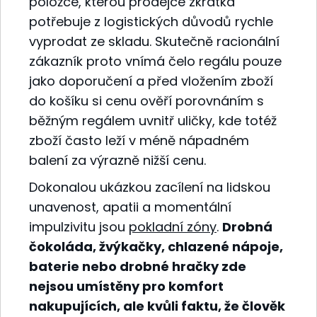
položce, kterou prodejce zkrátka
potřebuje z logistických důvodů rychle
vyprodat ze skladu. Skutečně racionální
zákazník proto vnímá čelo regálu pouze
jako doporučení a před vložením zboží
do košíku si cenu ověří porovnáním s
běžným regálem uvnitř uličky, kde totéž
zboží často leží v méně nápadném
balení za výrazně nižší cenu.
Dokonalou ukázkou zacílení na lidskou
unavenost, apatii a momentální
impulzivitu jsou
pokladní zóny
.
Drobná
čokoláda, žvýkačky, chlazené nápoje,
baterie nebo drobné hračky zde
nejsou umístěny pro komfort
nakupujících, ale kvůli faktu, že člověk