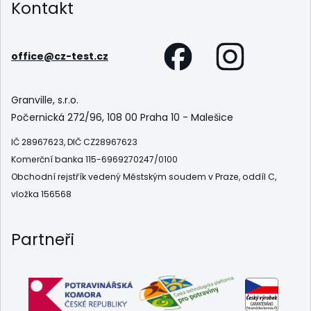
Kontakt
office@cz-test.cz
Granville, s.r.o.
Počernická 272/96, 108 00 Praha 10 - Malešice
IČ 28967623, DIČ CZ28967623
Komerční banka 115-6969270247/0100
Obchodní rejstřík vedený Městským soudem v Praze, oddíl C,
vložka 156568
Partneři