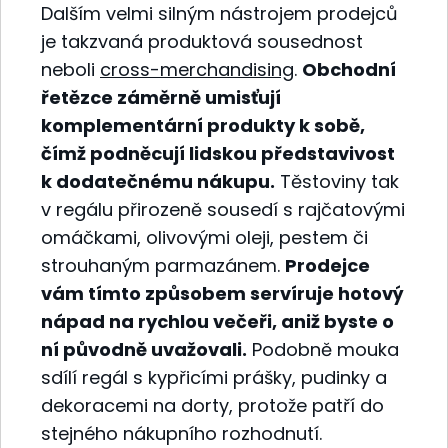
Dalším velmi silným nástrojem prodejců
je takzvaná produktová sousednost
neboli
cross-merchandising
.
Obchodní
řetězce záměrně umisťují
komplementární produkty k sobě,
čímž podněcují lidskou představivost
k dodatečnému nákupu.
Těstoviny tak
v regálu přirozeně sousedí s rajčatovými
omáčkami, olivovými oleji, pestem či
strouhaným parmazánem.
Prodejce
vám tímto způsobem servíruje hotový
nápad na rychlou večeři, aniž byste o
ní původně uvažovali.
Podobně mouka
sdílí regál s kypřicími prášky, pudinky a
dekoracemi na dorty, protože patří do
stejného nákupního rozhodnutí.