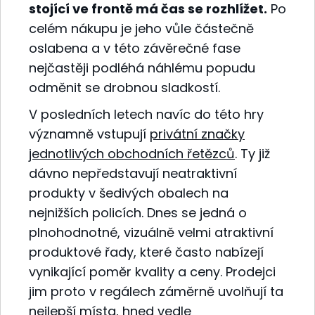
stojící ve frontě má čas se rozhlížet.
Po
celém nákupu je jeho vůle částečně
oslabena a v této závěrečné fase
nejčastěji podléhá náhlému popudu
odměnit se drobnou sladkostí.
V posledních letech navíc do této hry
významně vstupují
privátní značky
jednotlivých obchodních řetězců
. Ty již
dávno nepředstavují neatraktivní
produkty v šedivých obalech na
nejnižších policích. Dnes se jedná o
plnohodnotné, vizuálně velmi atraktivní
produktové řady, které často nabízejí
vynikající poměr kvality a ceny. Prodejci
jim proto v regálech záměrně uvolňují ta
nejlepší místa, hned vedle