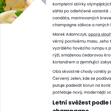
kompletní sbírky olympijskýc
sáhla po odlehčené variantě. Je
candáta, marinovaných krevet
champagne zálivce a raných
Marek Adamczyk,
opora vino
věrný poctivému masu. Jeho ta
vyzrálého hovězího rumpu s p
rýží, smaženou čedarovou kroke
koriandrem a zjemňující zak
Oba skvostné chody vznikly p
Červený Jelen, kde se podávaj
putuje padesát korun na konk
potřebuje nový, modernější vo
Letní svěžest podle