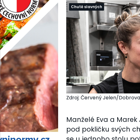
Chutě slavných
Zdroj: Červený Jelen/Dobrova
Manželé Eva a Marek
pod pokličku svých chu
se u jednoho stolu pot