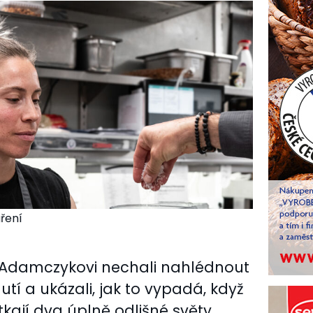
ření
 Adamczykovi nechali nahlédnout
tí a ukázali, jak to vypadá, když
kají dva úplně odlišné světy.