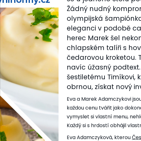
Žádný nudný komprom
olympijská šampiónka 
eleganci v podobě can
herec Marek šel nek
chlapském talíři s ho
čedarovou kroketou. 
navíc úžasný podtext.
šestiletému Timíkovi, 
obrnou, získat nový inv
Eva a Marek Adamczykovi jsou
každou cenu tvářit jako dokon
vymyslet si vlastní menu, nehled
Každý si s hrdostí obhájil vlast
Eva Adamczyková, kterou
Čes