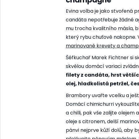
champagne
Evina volba je jako stvořená
candáta nepotřebuje žádné agr
mu trocha kvalitního másla, b
který rybu chuťově nakopne. V 
marinované krevety a champa
Šéfkuchař Marek Fichtner si si
skvělou domácí variaci zvládn
filety z candáta, hrst větš
olej, hladkolistá petržel, če
Brambory uvařte vcelku a ješt
Domácí chimichurri vykouzlíte
a chilli, pak vše zalijte oleje
oleje s citronem, delší marino
pánvi nejprve kůží dolů, aby b
přelévejte pěnovým máslem. Na 