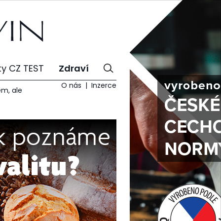
ty CZ TEST
Zdraví
O nás
Inzerce
em, ale