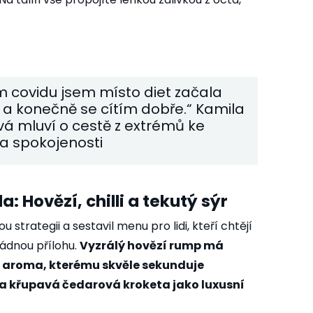
 covidu jsem místo diet začala
 a konečně se cítím dobře.“ Kamila
vá mluví o cestě z extrémů ke
 a spokojenosti
: Hovězí, chilli a tekutý sýr
strategii a sestavil menu pro lidi, kteří chtějí
řádnou přílohu.
Vyzrálý hovězí rump má
é aroma, kterému skvěle sekunduje
a křupavá čedarová kroketa jako luxusní