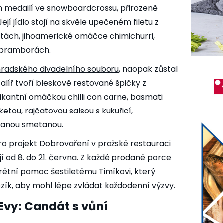
h medailí ve snowboardcrossu, přirozeně
jí jídlo stojí na skvěle upečeném filetu z
ách, jihoamerické omáčce chimichurri,
 bramborách.
hradského divadelního souboru
, naopak zůstal
líř tvoří bleskově restované špičky z
ikantní omáčkou chilli con carne, basmati
tou, rajčatovou salsou s kukuřicí,
ysanou smetanou.
ro projekt Dobrovaření v pražské restauraci
í od 8. do 21. června. Z každé prodané porce
rétní pomoc šestiletému Timíkovi, který
zík, aby mohl lépe zvládat každodenní výzvy.
 Evy: Candát s vůní