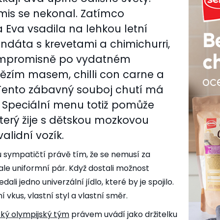
is se nekonal. Zatímco
Eva vsadila na lehkou letní
dáta s krevetami a chimichurri,
ompromisně po vydatném
vězím masem, chilli con carne a
Tento zábavný souboj chutí má
 Speciální menu totiž pomůže
který žije s dětskou mozkovou
alidní vozík.
 sympatičtí právě tím, že se nemusí za
ale uniformní pár. Když dostali možnost
ali jedno univerzální jídlo, které by je spojilo.
ní vkus, vlastní styl a vlastní směr.
ký olympijský tým
právem uvádí jako držitelku