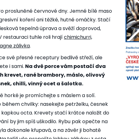
 pro prosluněné červnové dny. Jemné bílé maso
esivní koření ani těžké, hutné omáčky. Stačí
lesková tepelná úprava a svěží doprovod,
restauraci tuhle roli hrají
chimichurri,
gne zálivka
.
ce své přesné receptury bedlivě střeží, ale
ete i sami.
Na dvě porce vám postačí dva
ích krevet, rané brambory, máslo, olivový
snek, chilli, vinný ocet a šalotka.
ě horké je promíchejte s máslem a solí.
 během chvilky: nasekejte petrželku, česnek
m a kapkou octa. Krevety stačí krátce naložit do
vání by jim spíš uškodilo. Rybu pak opečte na
yla dokonale křupavá, a na závěr ji bohatě
talíři vše propojíte lehkou zálivkou z octa,