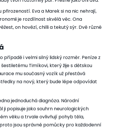
ady tvoří roztomilý pár. Přesně jako oni dva.
přirozeností. Eva a Marek si na nic nehrají,
stronomii je rozdílnost skvělá věc. Ona
ěžest, on hovězí, chilli a tekutý sýr. Dvě různé
á
případě i velmi silný lidský rozměr. Peníze z
estiletému Timíkovi, který žije s dětskou
aurace mu současný vozík už přestává
středky na nový, který bude lépe odpovídat
edna jednoduchá diagnóza. Národní
l ji popisuje jako souhrn neurologických
ném věku a trvale ovlivňují pohyb těla,
ě proto jsou správné pomůcky pro každodenní