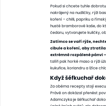
Pokud si chcete tuhle dobrotu
nakrájený na nudličky, rýži ba
koření – chilli, papriku a řím
husté bramborové kaše, do 
čedaru, vytvarujete kuličky, ob
Zatímco se vaří rýže, necht
cibule a koření, aby ztrati
extrémně rozpálené pánvi – 
talíři pak horké maso a rýži ú
kukuřice, koriandru a lžíce c
Když šéfkuchař do
Za oběma recepty stojí execu
Právě on dokázal přenést pova
Adamczyka je šéfkuchař dokonal