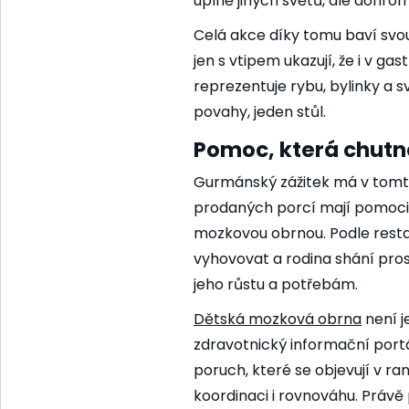
úplně jiných světů, ale dohrom
Celá akce díky tomu baví svou 
jen s vtipem ukazují, že i v ga
reprezentuje rybu, bylinky a sv
povahy, jeden stůl.
Pomoc, která chutn
Gurmánský zážitek má v tomto 
prodaných porcí mají pomoci š
mozkovou obrnou. Podle rest
vyhovovat a rodina shání pro
jeho růstu a potřebám.
Dětská mozková obrna
není j
zdravotnický informační portá
poruch, které se objevují v ra
koordinaci i rovnováhu. Práv