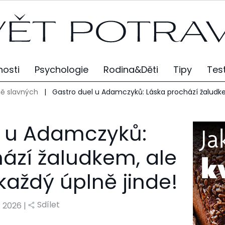
osti
Psychologie
Rodina&Děti
Tipy
Tes
ě slavných
|
Gastro duel u Adamczyků: Láska prochází žaludk
l u Adamczyků:
ází žaludkem, ale
každý úplně jinde!
Sdílet
6. 2026 |