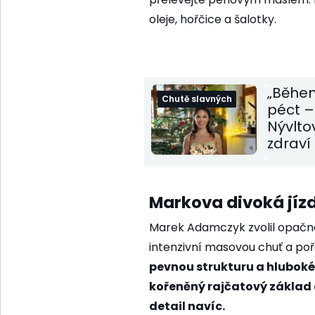
oleje, hořčice a šalotky.
„Během
Chutě slavných
péct –
Nývlto
zdraví
Markova divoká jízda
Marek Adamczyk zvolil opačnou 
intenzivní masovou chuť a po
pevnou strukturu a hlubok
kořeněný rajčatový základ 
detail navíc.