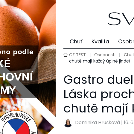
Chuť
Kvalita
Osobn
CZ TEST
|
Osobnosti
|
Chut
chutě mají každý úplně jinde!
Gastro due
Láska proch
chutě mají 
Dominika Hrušková
|
16. 