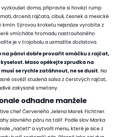
 vyzkoušet doma, připravte si hovězí rump
smati, drcená rajčata, cibuli, česnek a mexické
ský kmín. Sýrovou kroketu nejsnáze vyrobíte z
které vmícháte hromadu nastrouhaného
alíte je v trojobalu a usmažíte dozlatova.
e na pánvi dobře provařit omáčku z rajčat,
la kyselost. Maso opékejte zprudka na
musí se rychle zatáhnout, ne se dusit.
Na
žasně osvěží studená salsa z čerstvých rajčat,
hladivé zakysané smetany.
konale odhadne manžele
tive chef Červeného Jelena Marek Fichtner.
hy slavného páru na talíř. Podle slov Marka
e „načetl“ a vytvořil menu, které je sice z