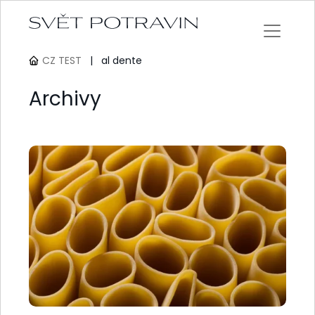
CZ TEST
|
al dente
Archivy