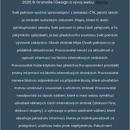
2025 © Granville | Design a vývoj webu:
Neogy
Svět potravin využívá zpravodajství z databází ČTK, jejichž obsah
je chráněn autorským zákonem. Přepis, šíření či další
zpřístupňování obsahu Svět potravin či jeho části veřejnosti, a to
jakýmkoliv způsobem, je bez předchozího souhlasu Svět potravin
výslovně zakázáno. Obsah stránek https://svet-potravin.cz je
průběžně aktualizován. Provozovatel neručí za aktuálnost a
úplnost informací na těchto internetových stránkách.
Provozovatel může kdykoliv bez předchozího upozornění provádět
změny informací na těchto internetových stránkách. Provozovatel
nenese žádnou odpovědnost za případné škody, které uživatelům
mohou vzniknout v souvislosti s užíváním stránek. Provozovatel
neodpovídá za obsah sdělení, které si mezi sebou vyměňují
uživatelé některých částí internetových stránek (diskusní fóra,
diskusní skupiny), a vyhrazuje si právo odstranit sdělení, které
obsahuje jakoukoliv informaci, kterou je možné považovat za
protiprávní, urážlivou nebo jinak nepřijatelnou. Pokud není