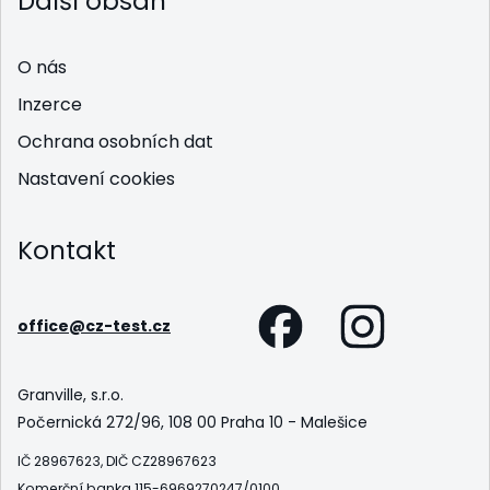
Další obsah
O nás
Inzerce
Ochrana osobních dat
Nastavení cookies
Kontakt
office@cz-test.cz
Granville, s.r.o.
Počernická 272/96, 108 00 Praha 10 - Malešice
IČ 28967623, DIČ CZ28967623
Komerční banka 115-6969270247/0100