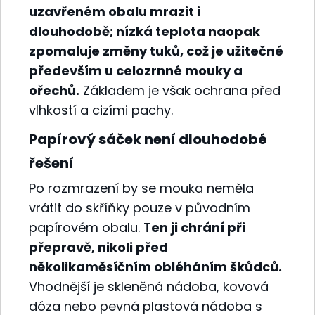
uzavřeném obalu mrazit i
dlouhodobě; nízká teplota naopak
zpomaluje změny tuků, což je užitečné
především u celozrnné mouky a
ořechů.
Základem je však ochrana před
vlhkostí a cizími pachy.
Papírový sáček není dlouhodobé
řešení
Po rozmrazení by se mouka neměla
vrátit do skříňky pouze v původním
papírovém obalu. T
en ji chrání při
přepravě, nikoli před
několikaměsíčním obléháním škůdců.
Vhodnější je skleněná nádoba, kovová
dóza nebo pevná plastová nádoba s