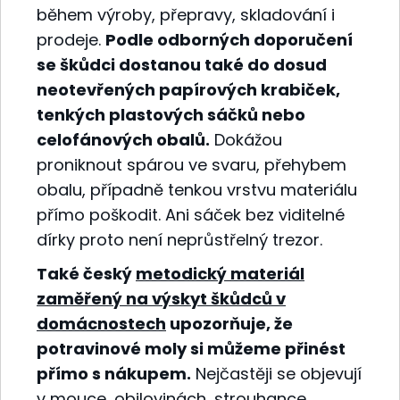
během výroby, přepravy, skladování i
prodeje.
Podle odborných doporučení
se škůdci dostanou také do dosud
neotevřených papírových krabiček,
tenkých plastových sáčků nebo
celofánových obalů.
Dokážou
proniknout spárou ve svaru, přehybem
obalu, případně tenkou vrstvu materiálu
přímo poškodit. Ani sáček bez viditelné
dírky proto není neprůstřelný trezor.
Také český
metodický materiál
zaměřený na výskyt škůdců v
domácnostech
upozorňuje, že
potravinové moly si můžeme přinést
přímo s nákupem.
Nejčastěji se objevují
v mouce, obilovinách, strouhance,