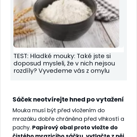
TEST: Hladké mouky: Také jste si
doposud mysleli, že v nich nejsou
rozdíly? Vyvedeme vás z omylu
Sáček neotvírejte hned po vytažení
Mouka musí být před vložením do
mrazáku dobře chráněna před vlhkostí a
pachy.
Papírový obal proto vložte do
čistého mrazicího sáčku, vytlačte z něj