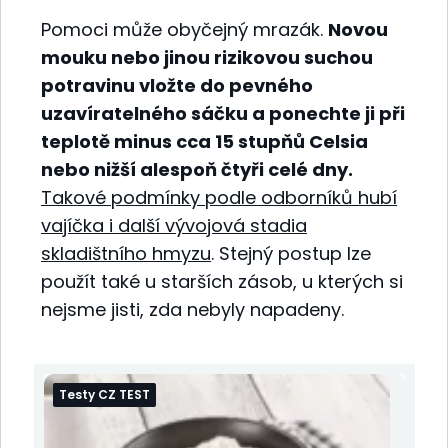
Pomoci může obyčejný mrazák.
Novou
mouku nebo jinou rizikovou suchou
potravinu vložte do pevného
uzavíratelného sáčku a ponechte ji při
teplotě minus cca 15 stupňů Celsia
nebo nižší alespoň čtyři celé dny.
Takové podmínky podle odborníků hubí
vajíčka i další vývojová stadia
skladištního hmyzu
. Stejný postup lze
použít také u starších zásob, u kterých si
nejsme jisti, zda nebyly napadeny.
Testy CZ TEST