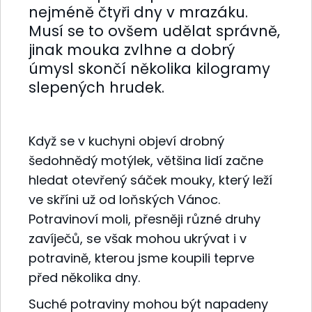
nejméně čtyři dny v mrazáku.
Musí se to ovšem udělat správně,
jinak mouka zvlhne a dobrý
úmysl skončí několika kilogramy
slepených hrudek.
Když se v kuchyni objeví drobný
šedohnědý motýlek, většina lidí začne
hledat otevřený sáček mouky, který leží
ve skříni už od loňských Vánoc.
Potravinoví moli, přesněji různé druhy
zavíječů, se však mohou ukrývat i v
potravině, kterou jsme koupili teprve
před několika dny.
Suché potraviny mohou být napadeny