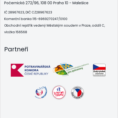
Počernická 272/96, 108 00 Praha 10 - Malešice
IČ 28967623, DIČ CZ28967623
Komerční banka 115-6969270247/0100
Obchodní rejstřík vedený Městským soudem v Praze, oddíl C,
vložka 156568
Partneři