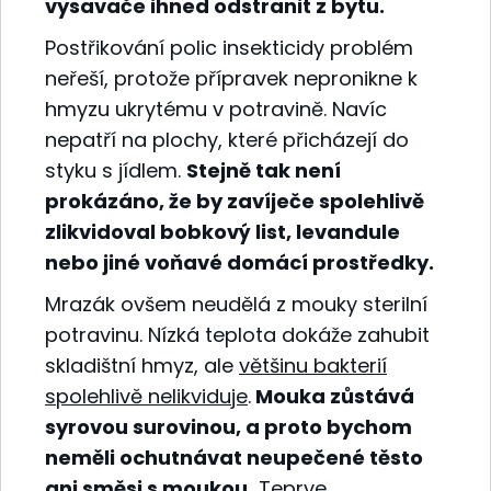
vysavače ihned odstranit z bytu.
Postřikování polic insekticidy problém
neřeší, protože přípravek nepronikne k
hmyzu ukrytému v potravině. Navíc
nepatří na plochy, které přicházejí do
styku s jídlem.
Stejně tak není
prokázáno, že by zavíječe spolehlivě
zlikvidoval bobkový list, levandule
nebo jiné voňavé domácí prostředky.
Mrazák ovšem neudělá z mouky sterilní
potravinu. Nízká teplota dokáže zahubit
skladištní hmyz, ale
většinu bakterií
spolehlivě nelikviduje
.
Mouka zůstává
syrovou surovinou, a proto bychom
neměli ochutnávat neupečené těsto
ani směsi s moukou.
Teprve