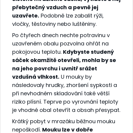
přebytečný vzduch a pevně jej
uzavřete.
Podobně lze zabalit rýži,
vločky, těstoviny nebo luštěniny.
Po čtyřech dnech nechte potravinu v
uzavřeném obalu pozvolna ohřát na
pokojovou teplotu.
Kdybyste studený
sáček okamžitě otevřeli, mohla by se
na jeho povrchu i uvnitř srážet
vzdušná vlhkost.
U mouky by
následovaly hrudky, zhoršení sypkosti a
při nevhodném skladování také větší
riziko plísní. Teprve po vyrovnání teploty
je vhodné obal otevřít a obsah přesypat.
Krátký pobyt v mrazáku běžnou mouku
nepoškodí.
Mouku lze v dobře