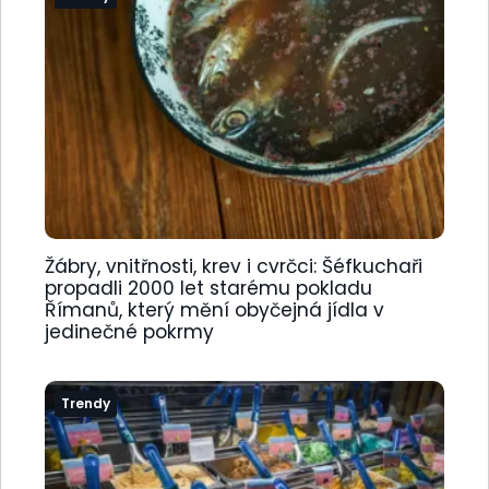
Žábry, vnitřnosti, krev i cvrčci: Šéfkuchaři
propadli 2000 let starému pokladu
Římanů, který mění obyčejná jídla v
jedinečné pokrmy
Trendy