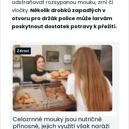
odstraňovat rozsypanou mouku, zrní či
vločky.
Několik drobků zapadlých v
otvoru pro držák police může larvám
poskytnout dostatek potravy k přežití.
Zdraví
Celozrnné mouky jsou nutričně
přínosné, jejich využití však naráží