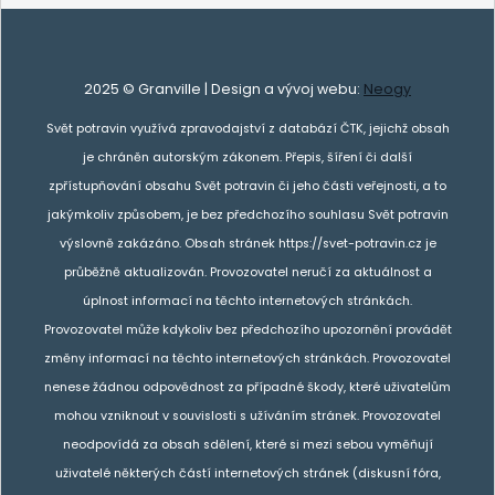
2025 © Granville | Design a vývoj webu:
Neogy
Svět potravin využívá zpravodajství z databází ČTK, jejichž obsah
je chráněn autorským zákonem. Přepis, šíření či další
zpřístupňování obsahu Svět potravin či jeho části veřejnosti, a to
jakýmkoliv způsobem, je bez předchozího souhlasu Svět potravin
výslovně zakázáno. Obsah stránek https://svet-potravin.cz je
průběžně aktualizován. Provozovatel neručí za aktuálnost a
úplnost informací na těchto internetových stránkách.
Provozovatel může kdykoliv bez předchozího upozornění provádět
změny informací na těchto internetových stránkách. Provozovatel
nenese žádnou odpovědnost za případné škody, které uživatelům
mohou vzniknout v souvislosti s užíváním stránek. Provozovatel
neodpovídá za obsah sdělení, které si mezi sebou vyměňují
uživatelé některých částí internetových stránek (diskusní fóra,