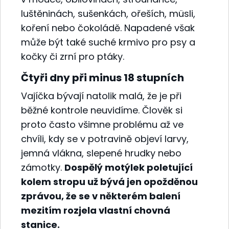
luštěninách, sušenkách, ořeších, müsli,
koření nebo čokoládě. Napadené však
může být také suché krmivo pro psy a
kočky či zrní pro ptáky.
Čtyři dny při minus 18 stupních
Vajíčka bývají natolik malá, že je při
běžné kontrole neuvidíme. Člověk si
proto často všimne problému až ve
chvíli, kdy se v potravině objeví larvy,
jemná vlákna, slepené hrudky nebo
zámotky.
Dospělý motýlek poletující
kolem stropu už bývá jen opožděnou
zprávou, že se v některém balení
mezitím rozjela vlastní chovná
stanice.