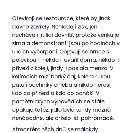
Otevírají se restaurace, které by jinak
dávno zavřely. Nehledají zisk, jen
nechávají jít lidi dovnitř, protože venku je
zima a demonstranti jsou po hodinách v
ulicích vyčerpaní. Objevují se hrnce s
polévkou – někdo ji uvařil doma, někdo ji
přivezl z kolejí, jindy ji poslala menza. V
kelímcích mizí horký čaj, kolem rukou
putují bochníky chleba a nikdo neřeší,
kdo co přinesl a kdo co odnáší. V
pamětnických výpovědích se stále
opakuje totéž: jídlo bylo tehdy možná
nenápadné, ale drželo lidi pohromadě.
Atmosféra těch dnů se málokdy