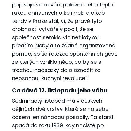
popisuje skrze vůni polévek nebo teplo
rukou ohřívaných o kelímek, ale kdo
tehdy v Praze stál, ví, že právě tyto
drobnosti vytvářely pocit, že se
společnost semkla víc než kdykoli
předtím. Nebyla to žádná organizovaná
pomoc, spíše řetězec spontánních gest,
ze kterých vzniklo něco, co by se s
trochou nadsázky dalo označit za
nepsanou „kuchyni revoluce“.
Co dává 17. listopadu jeho váhu
Sedmnáctý listopad má v českých
dějinách dvě vrstvy, které se na sebe
časem jen náhodou posadily. Ta starší
spadá do roku 1939, kdy nacisté po