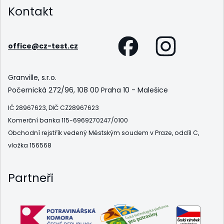
Kontakt
office@cz-test.cz
Granville, s.r.o.
Počernická 272/96, 108 00 Praha 10 - Malešice
IČ 28967623, DIČ CZ28967623
Komerční banka 115-6969270247/0100
Obchodní rejstřík vedený Městským soudem v Praze, oddíl C,
vložka 156568
Partneři