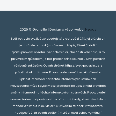
2025 © Granville | Design a vývoj webu:
Neogy
Svět potravin využívá zpravodajství z databází ČTK, jejichž obsah
je chráněn autorským zákonem. Přepis, šíření či další
zpřístupňování obsahu Svět potravin či jeho části veřejnosti, a to
jakýmkoliv způsobem, je bez předchozího souhlasu Svět potravin
výslovně zakázáno. Obsah stránek https://svet-potravin.cz je
průběžně aktualizován. Provozovatel neručí za aktuálnost a
úplnost informací na těchto internetových stránkách.
Provozovatel může kdykoliv bez předchozího upozornění provádět
změny informací na těchto internetových stránkách. Provozovatel
nenese žádnou odpovědnost za případné škody, které uživatelům
mohou vzniknout v souvislosti s užíváním stránek. Provozovatel
neodpovídá za obsah sdělení, které si mezi sebou vyměňují