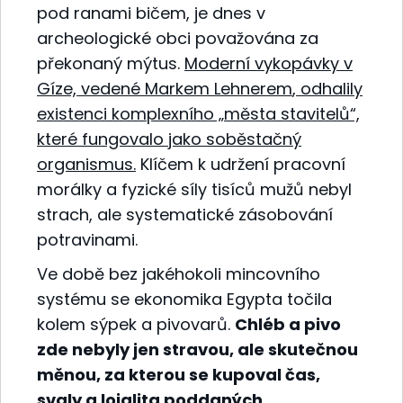
pod ranami bičem, je dnes v
archeologické obci považována za
překonaný mýtus.
Moderní vykopávky v
Gíze, vedené
Markem Lehnerem
, odhalily
existenci komplexního „města stavitelů“,
které fungovalo jako soběstačný
organismus.
Klíčem k udržení pracovní
morálky a fyzické síly tisíců mužů nebyl
strach, ale systematické zásobování
potravinami.
Ve době bez jakéhokoli mincovního
systému se ekonomika Egypta točila
kolem sýpek a pivovarů.
Chléb a pivo
zde nebyly jen stravou, ale skutečnou
měnou, za kterou se kupoval čas,
svaly a lojalita poddaných.