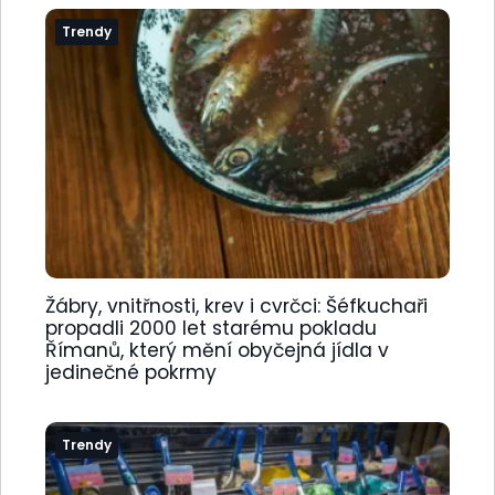
Trendy
Žábry, vnitřnosti, krev i cvrčci: Šéfkuchaři
propadli 2000 let starému pokladu
Římanů, který mění obyčejná jídla v
jedinečné pokrmy
Trendy