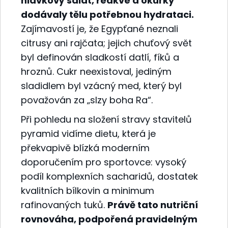
hlávkový salát, ředkve a okurky
dodávaly tělu potřebnou hydrataci.
Zajímavostí je, že Egypťané neznali
citrusy ani rajčata; jejich chuťový svět
byl definován sladkostí datlí, fíků a
hroznů. Cukr neexistoval, jediným
sladidlem byl vzácný med, který byl
považován za „slzy boha Ra“.
Při pohledu na složení stravy stavitelů
pyramid vidíme dietu, která je
překvapivě blízká moderním
doporučením pro sportovce: vysoký
podíl komplexních sacharidů, dostatek
kvalitních bílkovin a minimum
rafinovaných tuků.
Právě tato nutriční
rovnováha, podpořená pravidelným