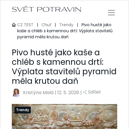
CZ TEST
|
Chuť
|
Trendy
|
Pivo husté jako
kaše a chléb s kamennou drtí: Výplata stavitelů
pyramid měla krutou daň
Pivo husté jako kaše a
chléb s kamennou drtí:
Výplata stavitelů pyramid
měla krutou daň
Sdílet
Kristýna Malá
|
12. 5. 2026 |
Trendy