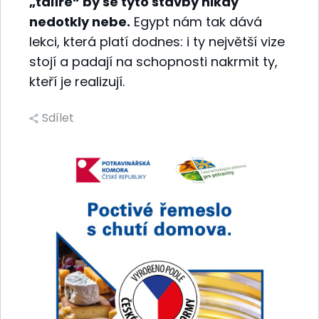
„talíře“ by se tyto stavby nikdy
nedotkly nebe.
Egypt nám tak dává
lekci, která platí dodnes: i ty největší vize
stojí a padají na schopnosti nakrmit ty,
kteří je realizují.
Sdílet