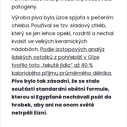
patogeny.
Výroba piva byla úzce spjata s pečením
chleba. Používal se tzv. sladový chléb,
který se jen lehce opekl, rozdrtil a nechal
kvasit ve velkých keramických
nádobách.
Podle izotopových analýz
lidských ostatků z pohřebišť v Gíze
tvořilo toto „tekuté jídlo“
až 40 %
kalorického příjmu průměrného dělníka.
Pivo bylo tak zásadní, že se stalo
součástí standardní obětní formule,
kterou si Egypťané nechávali psát do
hrobek, aby ani na onom světě
netrpěli žízní.