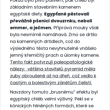
Pokud bylo pivo palivem, pak chléb byl
základním stavebním kamenem
egyptské diety.
Egypťané pěstovali
převážně pšenici dvouzrnku, neboli
emmer, a ječmen.
Příprava mouky však
byla nesmírně namáhavá. Zrno se drtilo
na kamenných drtidlech, což do
výsledného těsta nevyhnutelně vnášelo
jemný křemičitý prach a úlomky kamene.
Tento fakt potvrzují paleopatologické
nálezy:
většina stavitelů pyramid měla
zuby obroušené až na dřeň
, což vedlo k
častým a bolestivým zánětům čelistí.
Navzdory tomuto „brusnému“ efektu byl
egyptský chléb velmi výživný. Pekl se v
kónických hliněných formách, které se