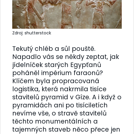
Zdroj: shutterstock
Tekutý chléb a sůl pouště.
Napadlo vás se někdy zeptat, jak
jídelníček starých Egypťanů
poháněl impérium faraonů?
Klíčem byla propracovaná
logistika, která nakrmila tisíce
stavitelů pyramid v Gíze. A i když o
pyramidách ani po tisíciletích
nevíme vše, o stravě stavitelů
těchto monumentálních a
tajemných staveb něco přece jen