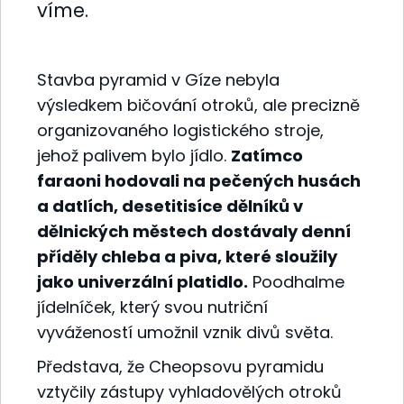
víme.
Stavba pyramid v Gíze nebyla
výsledkem bičování otroků, ale precizně
organizovaného logistického stroje,
jehož palivem bylo jídlo.
Zatímco
faraoni hodovali na pečených husách
a datlích, desetitisíce dělníků v
dělnických městech dostávaly denní
příděly chleba a piva, které sloužily
jako univerzální platidlo.
Poodhalme
jídelníček, který svou nutriční
vyvážeností umožnil vznik divů světa.
Představa, že Cheopsovu pyramidu
vztyčily zástupy vyhladovělých otroků