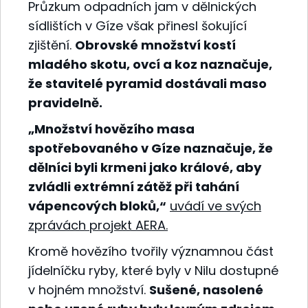
Průzkum odpadních jam v dělnických
sídlištích v Gíze však přinesl šokující
zjištění.
Obrovské množství kostí
mladého skotu, ovcí a koz naznačuje,
že stavitelé pyramid dostávali maso
pravidelně.
„Množství hovězího masa
spotřebovaného v Gíze naznačuje, že
dělníci byli krmeni jako králové, aby
zvládli extrémní zátěž při tahání
vápencových bloků,“
uvádí ve svých
zprávách
projekt AERA
.
Kromě hovězího tvořily významnou část
jídelníčku ryby, které byly v Nilu dostupné
v hojném množství.
Sušené, nasolené