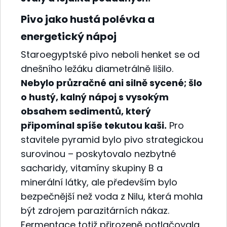
Pivo jako hustá polévka a
energetický nápoj
Staroegyptské pivo neboli henket se od
dnešního ležáku diametrálně lišilo.
Nebylo průzračné ani silně sycené; šlo
o hustý, kalný nápoj s vysokým
obsahem sedimentů, který
připomínal spíše tekutou kaši.
Pro
stavitele pyramid bylo pivo strategickou
surovinou – poskytovalo nezbytné
sacharidy, vitamíny skupiny B a
minerální látky, ale především bylo
bezpečnější než voda z Nilu, která mohla
být zdrojem parazitárních nákaz.
Fermentace totiž přirozeně potlačovala