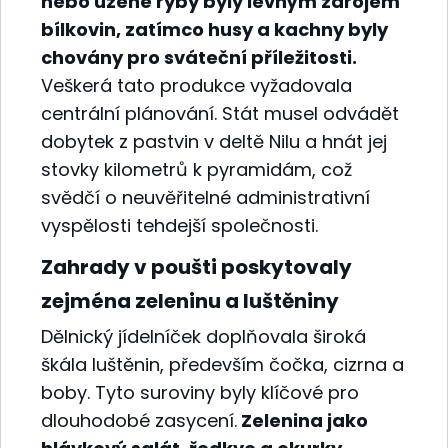
nebo uzené ryby byly levným zdrojem
bílkovin, zatímco husy a kachny byly
chovány pro sváteční příležitosti.
Veškerá tato produkce vyžadovala
centrální plánování. Stát musel odvádět
dobytek z pastvin v deltě Nilu a hnát jej
stovky kilometrů k pyramidám, což
svědčí o neuvěřitelné administrativní
vyspělosti tehdejší společnosti.
Zahrady v poušti poskytovaly
zejména zeleninu a luštěniny
Dělnický jídelníček doplňovala široká
škála luštěnin, především čočka, cizrna a
boby. Tyto suroviny byly klíčové pro
dlouhodobé zasycení.
Zelenina jako