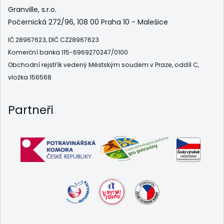
Granville, s.r.o.
Počernická 272/96, 108 00 Praha 10 - Malešice
IČ 28967623, DIČ CZ28967623
Komerční banka 115-6969270247/0100
Obchodní rejstřík vedený Městským soudem v Praze, oddíl C,
vložka 156568
Partneři