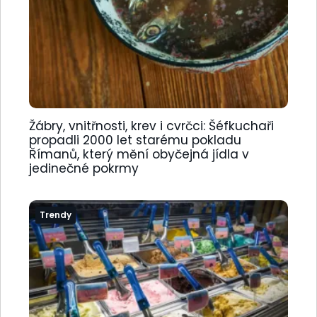
Žábry, vnitřnosti, krev i cvrčci: Šéfkuchaři
propadli 2000 let starému pokladu
Římanů, který mění obyčejná jídla v
jedinečné pokrmy
Trendy