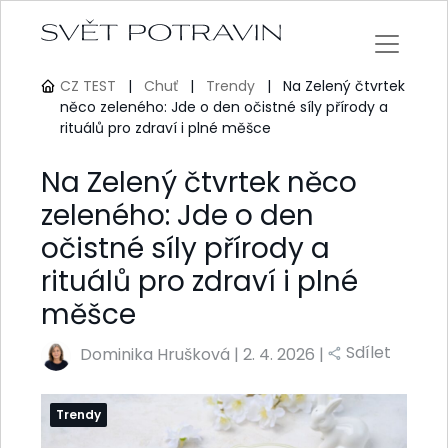
CZ TEST
|
Chuť
|
Trendy
|
Na Zelený čtvrtek
něco zeleného: Jde o den očistné síly přírody a
rituálů pro zdraví i plné měšce
Na Zelený čtvrtek něco
zeleného: Jde o den
očistné síly přírody a
rituálů pro zdraví i plné
měšce
Sdílet
Dominika Hrušková
|
2. 4. 2026 |
Trendy