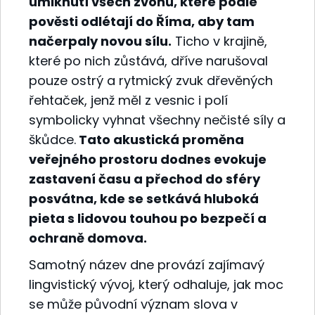
umlknutí všech zvonů, které podle
pověsti odlétají do Říma, aby tam
načerpaly novou sílu.
Ticho v krajině,
které po nich zůstává, dříve narušoval
pouze ostrý a rytmický zvuk dřevěných
řehtaček, jenž měl z vesnic i polí
symbolicky vyhnat všechny nečisté síly a
škůdce.
Tato akustická proměna
veřejného prostoru dodnes evokuje
zastavení času a přechod do sféry
posvátna, kde se setkává hluboká
pieta s lidovou touhou po bezpečí a
ochraně domova.
Samotný název dne provází zajímavý
lingvistický vývoj, který odhaluje, jak moc
se může původní význam slova v