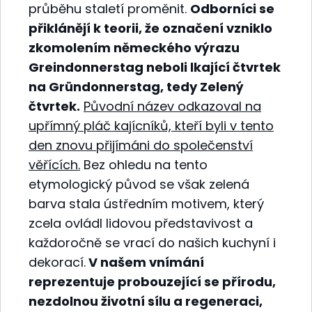
průběhu staletí proměnit.
Odborníci se
přiklánějí k teorii, že označení vzniklo
zkomolením německého výrazu
Greindonnerstag neboli lkající čtvrtek
na Gründonnerstag, tedy Zelený
čtvrtek.
Původní název odkazoval na
upřímný pláč kajícníků, kteří byli v tento
den znovu přijímáni do společenství
věřících.
Bez ohledu na tento
etymologický původ se však zelená
barva stala ústředním motivem, který
zcela ovládl lidovou představivost a
každoročně se vrací do našich kuchyní i
dekorací.
V našem vnímání
reprezentuje probouzející se přírodu,
nezdolnou životní sílu a regeneraci,