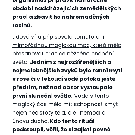
období nadcházejících zemědělských
prací a zbavit ho nahromaděných
toxinů.
Lidová víra připisovala tomuto dni
mimořádnou magickou moc, která měla
přesahovat hranice běžného chápání
světa.
Jedním z nejrozšířenějších a
nejmalebnějších zvyků bylo ranní mytí
v rose či v tekoucí vodě potoka ještě
předtím, než nad obzor vystoupalo
první sluneční světlo.
Voda v tento
magický čas měla mít schopnost smýt
nejen nečistoty těla, ale i nemoci a
únavu ducha.
Kdo tento rituál
podstoupil, věřil, že si zajistí pevné