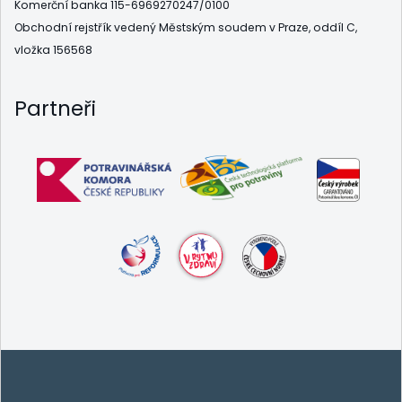
Komerční banka 115-6969270247/0100
Obchodní rejstřík vedený Městským soudem v Praze, oddíl C,
vložka 156568
Partneři