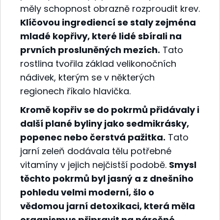
měly schopnost obrazně rozproudit krev.
Klíčovou ingrediencí se staly zejména
mladé kopřivy, které lidé sbírali na
prvních prosluněných mezích.
Tato
rostlina tvořila základ velikonočních
nádivek, kterým se v některých
regionech říkalo hlavička.
Kromě kopřiv se do pokrmů přidávaly i
další plané byliny jako sedmikrásky,
popenec nebo čerstvá pažitka.
Tato
jarní zeleň dodávala tělu potřebné
vitamíny v jejich nejčistší podobě.
Smysl
těchto pokrmů byl jasný a z dnešního
pohledu velmi moderní, šlo o
vědomou jarní detoxikaci, která měla
organismus připravit na náročné