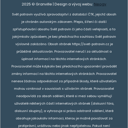
2025 © Granville | Design a vývoj webu:
Neogy
Svět potravin využívá zpravodajství z databází ČTK, jejichž obsah
je chráněn autorským zákonem. Přepis, šíření či další
zpřístupňování obsahu Svět potravin či jeho části veřejnosti, a to
jakýmkoliv způsobem, je bez předchozího souhlasu Svět potravin
výslovně zakázáno. Obsah stránek https://svet-potravin.cz je
průběžně aktualizován. Provozovatel neručí za aktuálnost a
úplnost informací na těchto internetových stránkách.
Provozovatel může kdykoliv bez předchozího upozornění provádět
změny informací na těchto internetových stránkách. Provozovatel
nenese žádnou odpovědnost za případné škody, které uživatelům
mohou vzniknout v souvislosti s užíváním stránek. Provozovatel
neodpovídá za obsah sdělení, které si mezi sebou vyměňují
uživatelé některých částí internetových stránek (diskusní fóra,
diskusní skupiny), a vyhrazuje si právo odstranit sdělení, které
obsahuje jakoukoliv informaci, kterou je možné považovat za
protiprávní, urážlivou nebo jinak nepřijatelnou. Pokud není