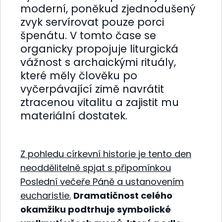
moderní, poněkud zjednodušený
zvyk servírovat pouze porci
špenátu. V tomto čase se
organicky propojuje liturgická
vážnost s archaickými rituály,
které měly člověku po
vyčerpávající zimě navrátit
ztracenou vitalitu a zajistit mu
materiální dostatek.
Z pohledu církevní historie je tento den
neoddělitelně spjat s připomínkou
Poslední večeře Páně a ustanovením
eucharistie.
Dramatičnost celého
okamžiku podtrhuje symbolické